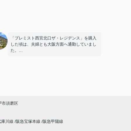
「プレミスト西宮北口ザ・レジデンス」を購入
した頃は、夫婦とも大阪方面へ通勤していまし
た。
駅にも近く、とても便利な暮らしでした。
しかし数年後、主人は神戸方面へ、私は西宮市
内へと勤務先が変わり、毎日の生活リズムが以
前とは大きく変化しました。
通勤時間だけではなく、子どもの送り迎えや買
戸市須磨区
い物の動線も変わり、
「今の生活に合う住まいを考えよう。」
武庫川線
阪急宝塚本線
阪急甲陽線
という話になりました。