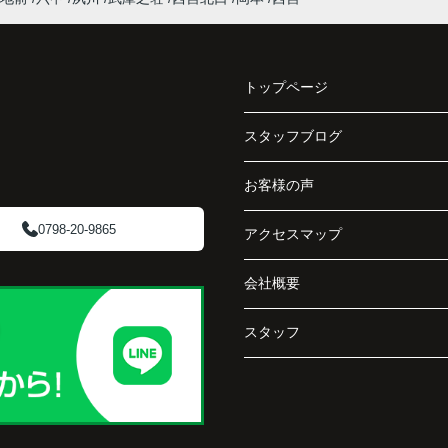
と、
路地状敷地には車通りが少なく、落ち着いた暮
だけ
らしを希望される方から一定の需要があること
理な
を教えていただきました。
さい
トップページ
販売活動では、門戸厄神駅へのアクセスや周辺
の教育環境、公園、買い物施設など、生活のし
スタッフブログ
阪急
やすさも丁寧に紹介してくださいました。
、
お客様の声
して
内覧に来られたご家族は、
「小さな子どもがいるので、道路から少し離れ
0798-20-9865
アクセスマップ
ている安心感がありますね。」
会社概要
そう
と前向きに評価してくださいました。
スタッフ
思い込みだけで判断せず、専門家へ相談して本
の場
当に良かったと思います。
大切な住まいを安心して次のご家族へ引き継ぐ
趣味
ことができました。
日を