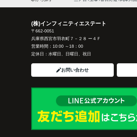
インフィニティエステートさんへ相談する
「グランドメゾン西宮北口昭和園」の査定
でなく、売却と新居への住み替え時期を無
(株)インフィニティエステート
く進められるよう細かくサポートしてくだ
〒662-0051
ました。
兵庫県西宮市羽衣町７－２８ ー４Ｆ
販売活動では、西宮北口駅へのアクセス、
営業時間：
10:00 ～18：00
西宮ガーデンズ、医療機関、商業施設など
定休日：
水曜日、日曜日、祝日
日々の暮らしに便利な住環境を丁寧に紹介
くださいました。
お問い合わせ
ご購入いただいたご家族は、
「子育て環境も良く、長く安心して暮らせ
です。」
と笑顔で話され、この住まいを新しい生活
として選ばれました。
現在は夫婦二人の生活に合った住まいで、
や旅行を楽しみながら、ゆったりとした毎