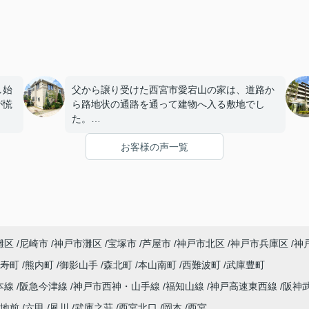
し始
父から譲り受けた西宮市愛宕山の家は、道路か
が慌
ら路地状の通路を通って建物へ入る敷地でし
た。
お客様の声一覧
生活
私たち家族には住み慣れた家でしたが、子ども
たちが独立し、夫婦だけになったことを機に売
却を考えるようになりました。
たい
ただ、
「こういう土地は人気がないのでは。」
灘区
尼崎市
神戸市灘区
宝塚市
芦屋市
神戸市北区
神戸市兵庫区
神
の生
という不安があり、相談するまでに少し時間が
寿町
熊内町
御影山手
森北町
本山南町
西難波町
武庫豊町
り、
かかりました。
本線
阪急今津線
神戸市西神・山手線
福知山線
神戸高速東西線
阪神
インフィニティエステートさんへ相談すると、
地前
六甲
夙川
武庫之荘
西宮北口
岡本
西宮