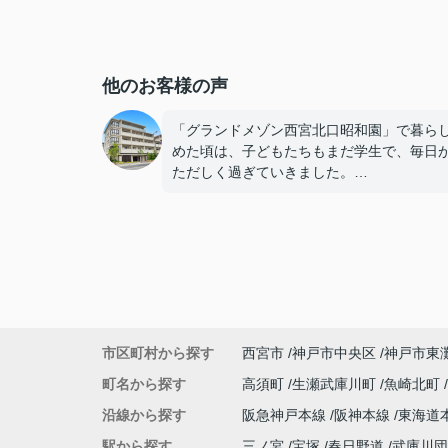
他のお客様の声
「グランドメゾン西宮北口昭和園」で暮ら
めた頃は、子どもたちもまだ学生で、毎日
ただしく過ぎていきました。
子どもたちが結婚や就職でそれぞれ新しい
を始め、夫婦二人だけの時間が増えると、
「これからの暮らしに合った住まいを選び
ね。」
と自然に話すようになりました。
市区町村から探す
西宮市
神戸市中央区
神戸市東
広さよりも、掃除や管理がしやすく、毎日
町名から探す
高須町
生瀬武庫川町
魚崎北町
活を快適に送れることを重視するようにな
沿線から探す
阪急神戸本線
阪神本線
東海道
住み替えを決意しました。
駅から探す
三ノ宮
宝塚
春日野道
武庫川団