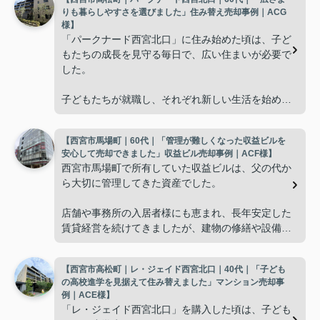
りも暮らしやすさを選びました」住み替え売却事例｜ACG
様】
「パークナード西宮北口」に住み始めた頃は、子ど
もたちの成長を見守る毎日で、広い住まいが必要で
した。
子どもたちが就職し、それぞれ新しい生活を始める
と、夫婦二人だけの生活になりました。
【西宮市馬場町｜60代｜「管理が難しくなった収益ビルを
使わない部屋が増え、
安心して売却できました」収益ビル売却事例｜ACF様】
西宮市馬場町で所有していた収益ビルは、父の代か
「今の私たちには少し広すぎるね。」
ら大切に管理してきた資産でした。
と話すことが多くなりました。
店舗や事務所の入居者様にも恵まれ、長年安定した
賃貸経営を続けてきましたが、建物の修繕や設備更
掃除や管理の負担も考え、夫婦二人にちょうど良い
新など、管理の負担が年々大きくなってきました。
広さの住まいへ住み替えることを決めました。
【西宮市高松町｜レ・ジェイド西宮北口｜40代｜「子ども
子どもたちはそれぞれ別の仕事に就いており、
インフィニティエステートさんへ相談すると、「パ
の高校進学を見据えて住み替えました」マンション売却事
ークナード西宮北口」の査定だけでなく、住み替え
例｜ACE様】
「将来、このビルの管理を任せるのは難しいかもし
先とのスケジュールや資金計画まで丁寧にサポート
「レ・ジェイド西宮北口」を購入した頃は、子ども
れない。」