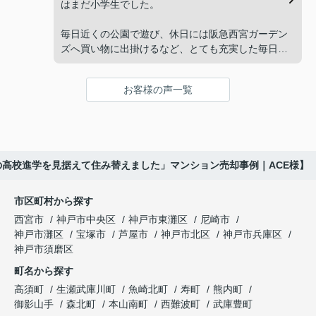
してくださいました。
はまだ小学生でした。
と家族で話し合うようになりました。
販売活動では、西宮北口駅へのアクセス、阪急西宮
毎日近くの公園で遊び、休日には阪急西宮ガーデン
ガーデンズ、医療機関や買い物施設など、将来も安
ズへ買い物に出掛けるなど、とても充実した毎日を
インフィニティエステートさんへ相談すると、収益
心して暮らせる住環境を詳しく紹介していただきま
過ごしていました。
ビルとしての資産価値や収支状況を丁寧に分析し、
した。
投資家向けの販売方法をご提案いただきました。
お客様の声一覧
年月が経ち、子どもが高校進学を意識する年齢にな
購入されたご家族は、
ると、
賃貸借契約や修繕履歴なども分かりやすく整理して
くださり、安心して販売活動を進めることができま
「子育てにも便利で、とても住みやすそうです
「通学時間や家族の生活リズムを考えた住まいを選
した。
ね。」
びたい。」
の高校進学を見据えて住み替えました」マンション売却事例｜ACE様】
購入された法人様は、
と喜ばれ、ご契約となりました。
と夫婦で話し合うようになりました。
市区町村から探す
「立地も良く、長期保有したい物件です。」
住み替え後は掃除の時間も短くなり、夫婦で外出や
インフィニティエステートさんへ相談すると、
西宮市
神戸市中央区
神戸市東灘区
尼崎市
趣味を楽しむ時間が増えました。
「レ・ジェイド西宮北口」の査定だけでなく、新居
神戸市灘区
宝塚市
芦屋市
神戸市北区
神戸市兵庫区
と話され、このビルを大切に運営してくださること
購入とのタイミングや資金計画についても丁寧に説
神戸市須磨区
になりました。
これからの暮らしを前向きに考えられるようにな
明してくださいました。
町名から探す
り、住み替えを決断して本当に良かったと思ってい
長年守ってきた資産を安心して引き継ぐことがで
ます。
販売活動では、西宮北口駅へのアクセス、阪急西宮
高須町
生瀬武庫川町
魚崎北町
寿町
熊内町
き、家族全員が納得できる売却となりました。
ガーデンズ、教育施設、商業施設など、このエリア
御影山手
森北町
本山南町
西難波町
武庫豊町
ならではの魅力を分かりやすく紹介してくださいま