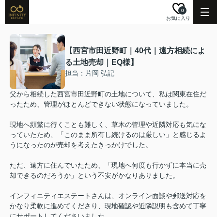
0
お気に入り
【西宮市田近野町｜40代｜遠方相続によ
る土地売却｜EQ様】
担当：片岡 弘記
父から相続した西宮市田近野町の土地について、私は関東在住だ
ったため、管理がほとんどできない状態になっていました。
現地へ頻繁に行くことも難しく、草木の管理や近隣対応も気にな
っていたため、「このまま所有し続けるのは厳しい」と感じるよ
うになったのが売却を考えたきっかけでした。
ただ、遠方に住んでいたため、「現地へ何度も行かずに本当に売
却できるのだろうか」という不安がかなりありました。
インフィニティエステートさんは、オンライン面談や郵送対応を
かなり柔軟に進めてくださり、現地確認や近隣説明も含めて丁寧
にサポートしてくださいました。