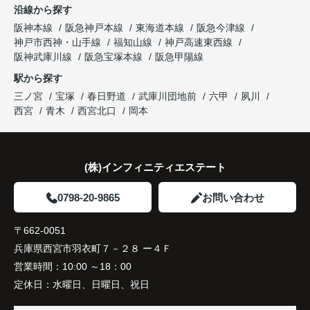
沿線から探す
した。
阪神本線
阪急神戸本線
東海道本線
阪急今津線
神戸市西神・山手線
福知山線
神戸高速東西線
購入されたご家族は、
阪神武庫川線
阪急宝塚本線
阪急甲陽線
「通勤にも通学にも便利な環境ですね。」
駅から探す
三ノ宮
宝塚
春日野道
武庫川団地前
六甲
夙川
と大変喜ばれ、この住まいを選ばれました。
西宮
青木
西宮北口
岡本
住み替え後は家族それぞれの通勤・通学時間が短く
なり、夕食を一緒に囲める日が増えました。
(株)インフィニティエステート
家族全員にとって、将来を見据えた良い選択だった
と感じています。
0798-20-9865
お問い合わせ
〒662-0051
兵庫県西宮市羽衣町７－２８ ー４Ｆ
営業時間：
10:00 ～18：00
定休日：
水曜日、日曜日、祝日