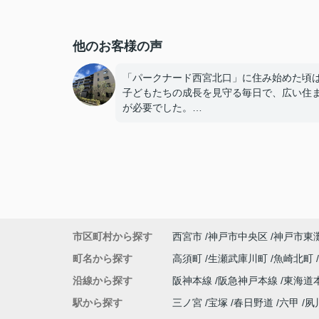
他のお客様の声
「パークナード西宮北口」に住み始めた頃
子どもたちの成長を見守る毎日で、広い住
が必要でした。
子どもたちが就職し、それぞれ新しい生活
めると、夫婦二人だけの生活になりました
使わない部屋が増え、
「今の私たちには少し広すぎるね。」
市区町村から探す
西宮市
神戸市中央区
神戸市東
と話すことが多くなりました。
町名から探す
高須町
生瀬武庫川町
魚崎北町
掃除や管理の負担も考え、夫婦二人にちょ
沿線から探す
阪神本線
阪急神戸本線
東海道
良い広さの住まいへ住み替えることを決め
た。
駅から探す
三ノ宮
宝塚
春日野道
六甲
夙