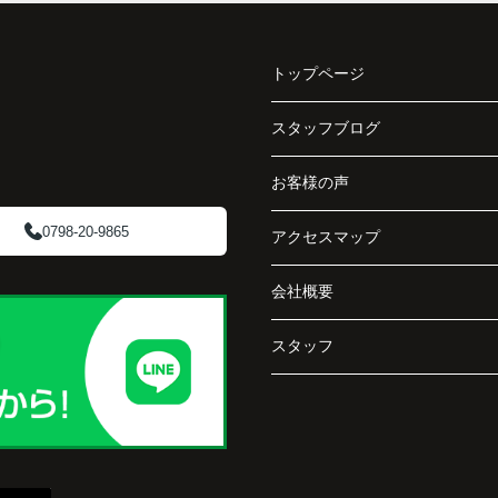
と、
分析し、投資家向けの販売方法をご提案いただ
く、
きました。
で丁
トップページ
賃貸借契約や修繕履歴なども分かりやすく整理
してくださり、安心して販売活動を進めること
スタッフブログ
阪急
ができました。
ど、
お客様の声
介し
購入された法人様は、
「立地も良く、長期保有したい物件です。」
0798-20-9865
アクセスマップ
と話され、このビルを大切に運営してくださる
会社概要
です
ことになりました。
スタッフ
長年守ってきた資産を安心して引き継ぐことが
でき、家族全員が納得できる売却となりまし
た。
で外
うに