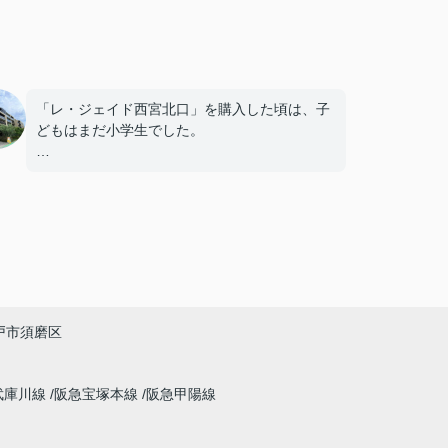
「レ・ジェイド西宮北口」を購入した頃は、子
どもはまだ小学生でした。
毎日近くの公園で遊び、休日には阪急西宮ガー
デンズへ買い物に出掛けるなど、とても充実し
た毎日を過ごしていました。
年月が経ち、子どもが高校進学を意識する年齢
になると、
「通学時間や家族の生活リズムを考えた住まい
戸市須磨区
を選びたい。」
と夫婦で話し合うようになりました。
武庫川線
阪急宝塚本線
阪急甲陽線
インフィニティエステートさんへ相談すると、
「レ・ジェイド西宮北口」の査定だけでなく、