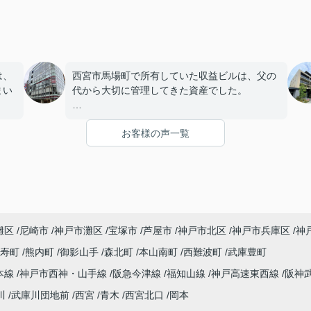
は、
西宮市馬場町で所有していた収益ビルは、父の
まい
代から大切に管理してきた資産でした。
店舗や事務所の入居者様にも恵まれ、長年安定
お客様の声一覧
を始
した賃貸経営を続けてきましたが、建物の修繕
。
や設備更新など、管理の負担が年々大きくなっ
てきました。
子どもたちはそれぞれ別の仕事に就いており、
「将来、このビルの管理を任せるのは難しいか
灘区
尼崎市
神戸市灘区
宝塚市
芦屋市
神戸市北区
神戸市兵庫区
神
もしれない。」
寿町
熊内町
御影山手
森北町
本山南町
西難波町
武庫豊町
うど
と家族で話し合うようになりました。
本線
神戸市西神・山手線
阪急今津線
福知山線
神戸高速東西線
阪神
まし
インフィニティエステートさんへ相談すると、
川
武庫川団地前
西宮
青木
西宮北口
岡本
収益ビルとしての資産価値や収支状況を丁寧に