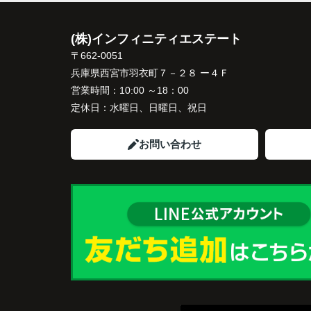
インフィニティエステートさんへ相談する
「パークナード西宮北口」の査定だけでな
(株)インフィニティエステート
住み替え先とのスケジュールや資金計画ま
〒662-0051
寧にサポートしてくださいました。
兵庫県西宮市羽衣町７－２８ ー４Ｆ
販売活動では、西宮北口駅へのアクセス、
営業時間：
10:00 ～18：00
西宮ガーデンズ、医療機関や買い物施設な
定休日：
水曜日、日曜日、祝日
将来も安心して暮らせる住環境を詳しく紹
ていただきました。
お問い合わせ
購入されたご家族は、
「子育てにも便利で、とても住みやすそう
ね。」
と喜ばれ、ご契約となりました。
住み替え後は掃除の時間も短くなり、夫婦
出や趣味を楽しむ時間が増えました。
これからの暮らしを前向きに考えられるよ