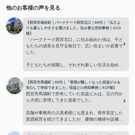
他のお客様の声を見る
【西宮市高松町｜パークナード西宮北口｜60代｜「広さよ
りも暮らしやすさを選びました」住み替え売却事例｜ACG
様】
「パークナード西宮北口」に住み始めた頃は、子ど
もたちの成長を見守る毎日で、広い住まいが必要で
した。
子どもたちが就職し、それぞれ新しい生活を始める
と、夫婦二人だけの生活になりました。
【西宮市馬場町｜60代｜「管理が難しくなった収益ビルを
使わない部屋が増え、
安心して売却できました」収益ビル売却事例｜ACF様】
西宮市馬場町で所有していた収益ビルは、父の代か
「今の私たちには少し広すぎるね。」
ら大切に管理してきた資産でした。
と話すことが多くなりました。
店舗や事務所の入居者様にも恵まれ、長年安定した
賃貸経営を続けてきましたが、建物の修繕や設備更
掃除や管理の負担も考え、夫婦二人にちょうど良い
新など、管理の負担が年々大きくなってきました。
広さの住まいへ住み替えることを決めました。