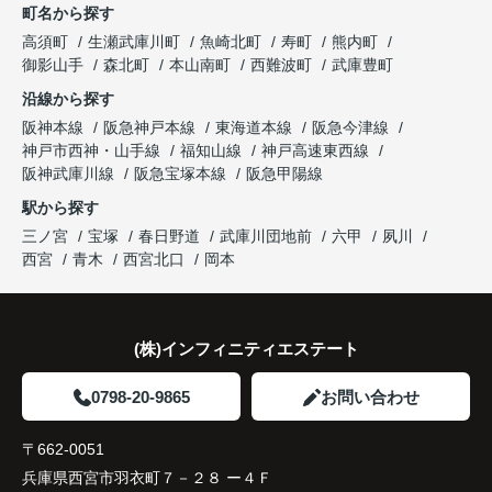
町名から探す
り、住み替えを決断して本当に良かったと思ってい
長年守ってきた資産を安心して引き継ぐことがで
ます。
販売活動では、西宮北口駅へのアクセス、阪急西宮
高須町
生瀬武庫川町
魚崎北町
寿町
熊内町
き、家族全員が納得できる売却となりました。
ガーデンズ、教育施設、商業施設など、このエリア
御影山手
森北町
本山南町
西難波町
武庫豊町
ならではの魅力を分かりやすく紹介してくださいま
沿線から探す
した。
阪神本線
阪急神戸本線
東海道本線
阪急今津線
神戸市西神・山手線
福知山線
神戸高速東西線
購入されたご家族は、
阪神武庫川線
阪急宝塚本線
阪急甲陽線
「通勤にも通学にも便利な環境ですね。」
駅から探す
三ノ宮
宝塚
春日野道
武庫川団地前
六甲
夙川
と大変喜ばれ、この住まいを選ばれました。
西宮
青木
西宮北口
岡本
住み替え後は家族それぞれの通勤・通学時間が短く
なり、夕食を一緒に囲める日が増えました。
(株)インフィニティエステート
家族全員にとって、将来を見据えた良い選択だった
と感じています。
0798-20-9865
お問い合わせ
〒662-0051
兵庫県西宮市羽衣町７－２８ ー４Ｆ