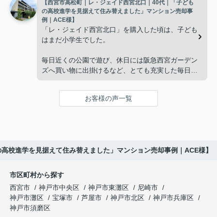
【西宮市高松町｜レ・ジェイド西宮北口｜40代｜「子ども
子どもたちはそれぞれ別の仕事に就いており、
インフィニティエステートさんへ相談すると、「パ
の高校進学を見据えて住み替えました」マンション売却事
ークナード西宮北口」の査定だけでなく、住み替え
例｜ACE様】
「将来、このビルの管理を任せるのは難しいかもし
先とのスケジュールや資金計画まで丁寧にサポート
「レ・ジェイド西宮北口」を購入した頃は、子ども
れない。」
してくださいました。
はまだ小学生でした。
と家族で話し合うようになりました。
販売活動では、西宮北口駅へのアクセス、阪急西宮
毎日近くの公園で遊び、休日には阪急西宮ガーデン
ガーデンズ、医療機関や買い物施設など、将来も安
ズへ買い物に出掛けるなど、とても充実した毎日を
インフィニティエステートさんへ相談すると、収益
心して暮らせる住環境を詳しく紹介していただきま
過ごしていました。
ビルとしての資産価値や収支状況を丁寧に分析し、
した。
投資家向けの販売方法をご提案いただきました。
お客様の声一覧
年月が経ち、子どもが高校進学を意識する年齢にな
購入されたご家族は、
ると、
賃貸借契約や修繕履歴なども分かりやすく整理して
くださり、安心して販売活動を進めることができま
「子育てにも便利で、とても住みやすそうです
「通学時間や家族の生活リズムを考えた住まいを選
した。
ね。」
びたい。」
の高校進学を見据えて住み替えました」マンション売却事例｜ACE様】
購入された法人様は、
と喜ばれ、ご契約となりました。
と夫婦で話し合うようになりました。
市区町村から探す
「立地も良く、長期保有したい物件です。」
住み替え後は掃除の時間も短くなり、夫婦で外出や
インフィニティエステートさんへ相談すると、
西宮市
神戸市中央区
神戸市東灘区
尼崎市
趣味を楽しむ時間が増えました。
「レ・ジェイド西宮北口」の査定だけでなく、新居
神戸市灘区
宝塚市
芦屋市
神戸市北区
神戸市兵庫区
と話され、このビルを大切に運営してくださること
購入とのタイミングや資金計画についても丁寧に説
神戸市須磨区
になりました。
これからの暮らしを前向きに考えられるようにな
明してくださいました。