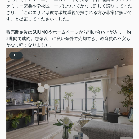
ァミリー需要や学校区ニーズについてかなり詳しく説明してくだ
さり、「このエリアは教育環境重視で探される方が非常に多いで
す」と提案してくださいました。
販売開始後はSUUMOやホームページから問い合わせが入り、約
3週間で成約。想像以上に良い条件で売却でき、教育費の不安も
かなり軽くなりました。
1
/
3