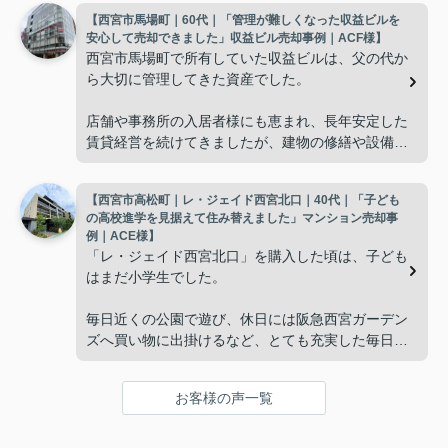
【西宮市馬場町｜60代｜「管理が難しくなった収益ビルを
使わない部屋が増え、
安心して売却できました」収益ビル売却事例｜ACF様】
西宮市馬場町で所有していた収益ビルは、父の代か
「今の私たちには少し広すぎるね。」
ら大切に管理してきた資産でした。
と話すことが多くなりました。
店舗や事務所の入居者様にも恵まれ、長年安定した
賃貸経営を続けてきましたが、建物の修繕や設備更
掃除や管理の負担も考え、夫婦二人にちょうど良い
新など、管理の負担が年々大きくなってきました。
広さの住まいへ住み替えることを決めました。
【西宮市高松町｜レ・ジェイド西宮北口｜40代｜「子ども
子どもたちはそれぞれ別の仕事に就いており、
インフィニティエステートさんへ相談すると、「パ
の高校進学を見据えて住み替えました」マンション売却事
ークナード西宮北口」の査定だけでなく、住み替え
例｜ACE様】
「将来、このビルの管理を任せるのは難しいかもし
先とのスケジュールや資金計画まで丁寧にサポート
「レ・ジェイド西宮北口」を購入した頃は、子ども
れない。」
してくださいました。
はまだ小学生でした。
と家族で話し合うようになりました。
販売活動では、西宮北口駅へのアクセス、阪急西宮
毎日近くの公園で遊び、休日には阪急西宮ガーデン
ガーデンズ、医療機関や買い物施設など、将来も安
ズへ買い物に出掛けるなど、とても充実した毎日を
インフィニティエステートさんへ相談すると、収益
心して暮らせる住環境を詳しく紹介していただきま
過ごしていました。
ビルとしての資産価値や収支状況を丁寧に分析し、
した。
投資家向けの販売方法をご提案いただきました。
お客様の声一覧
年月が経ち、子どもが高校進学を意識する年齢にな
購入されたご家族は、
ると、
賃貸借契約や修繕履歴なども分かりやすく整理して