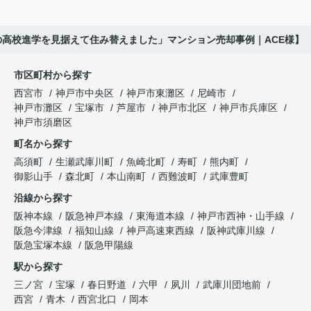
くださり、安心して販売活動を進めることができま
「子育てにも便利で、とても住みやすそうです
「通学時間や家族の生活リズムを考えた住まいを選
した。
ね。」
びたい。」
の高校進学を見据えて住み替えました」マンション売却事例｜ACE様】
購入された法人様は、
と喜ばれ、ご契約となりました。
と夫婦で話し合うようになりました。
市区町村から探す
「立地も良く、長期保有したい物件です。」
住み替え後は掃除の時間も短くなり、夫婦で外出や
インフィニティエステートさんへ相談すると、
西宮市
神戸市中央区
神戸市東灘区
尼崎市
趣味を楽しむ時間が増えました。
「レ・ジェイド西宮北口」の査定だけでなく、新居
神戸市灘区
宝塚市
芦屋市
神戸市北区
神戸市兵庫区
と話され、このビルを大切に運営してくださること
購入とのタイミングや資金計画についても丁寧に説
神戸市須磨区
になりました。
これからの暮らしを前向きに考えられるようにな
明してくださいました。
町名から探す
り、住み替えを決断して本当に良かったと思ってい
長年守ってきた資産を安心して引き継ぐことがで
ます。
販売活動では、西宮北口駅へのアクセス、阪急西宮
高須町
生瀬武庫川町
魚崎北町
寿町
熊内町
き、家族全員が納得できる売却となりました。
ガーデンズ、教育施設、商業施設など、このエリア
御影山手
森北町
本山南町
西難波町
武庫豊町
ならではの魅力を分かりやすく紹介してくださいま
沿線から探す
した。
阪神本線
阪急神戸本線
東海道本線
神戸市西神・山手線
阪急今津線
福知山線
神戸高速東西線
阪神武庫川線
購入されたご家族は、
阪急宝塚本線
阪急甲陽線
「通勤にも通学にも便利な環境ですね。」
駅から探す
三ノ宮
宝塚
春日野道
六甲
夙川
武庫川団地前
と大変喜ばれ、この住まいを選ばれました。
西宮
青木
西宮北口
岡本