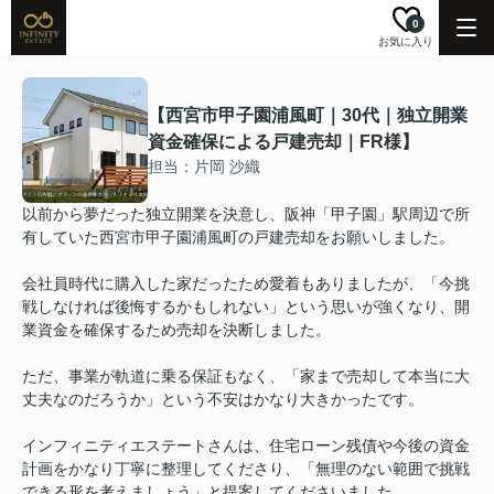
0
お気に入り
【西宮市甲子園浦風町｜30代｜独立開業
資金確保による戸建売却｜FR様】
担当：片岡 沙織
以前から夢だった独立開業を決意し、阪神「甲子園」駅周辺で所
有していた西宮市甲子園浦風町の戸建売却をお願いしました。
会社員時代に購入した家だったため愛着もありましたが、「今挑
戦しなければ後悔するかもしれない」という思いが強くなり、開
業資金を確保するため売却を決断しました。
ただ、事業が軌道に乗る保証もなく、「家まで売却して本当に大
丈夫なのだろうか」という不安はかなり大きかったです。
インフィニティエステートさんは、住宅ローン残債や今後の資金
計画をかなり丁寧に整理してくださり、「無理のない範囲で挑戦
できる形を考えましょう」と提案してくださいました。