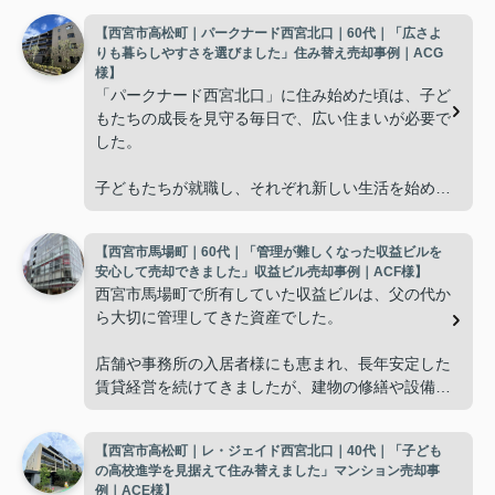
【西宮市高松町｜パークナード西宮北口｜60代｜「広さよ
りも暮らしやすさを選びました」住み替え売却事例｜ACG
様】
「パークナード西宮北口」に住み始めた頃は、子ど
もたちの成長を見守る毎日で、広い住まいが必要で
した。
子どもたちが就職し、それぞれ新しい生活を始める
と、夫婦二人だけの生活になりました。
【西宮市馬場町｜60代｜「管理が難しくなった収益ビルを
使わない部屋が増え、
安心して売却できました」収益ビル売却事例｜ACF様】
西宮市馬場町で所有していた収益ビルは、父の代か
「今の私たちには少し広すぎるね。」
ら大切に管理してきた資産でした。
と話すことが多くなりました。
店舗や事務所の入居者様にも恵まれ、長年安定した
賃貸経営を続けてきましたが、建物の修繕や設備更
掃除や管理の負担も考え、夫婦二人にちょうど良い
新など、管理の負担が年々大きくなってきました。
広さの住まいへ住み替えることを決めました。
【西宮市高松町｜レ・ジェイド西宮北口｜40代｜「子ども
子どもたちはそれぞれ別の仕事に就いており、
インフィニティエステートさんへ相談すると、「パ
の高校進学を見据えて住み替えました」マンション売却事
ークナード西宮北口」の査定だけでなく、住み替え
例｜ACE様】