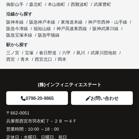
き、家族全員が納得できる売却となりました。
ガーデンズ、教育施設、商業施設など、このエリア
御影山手
森北町
本山南町
西難波町
武庫豊町
ならではの魅力を分かりやすく紹介してくださいま
沿線から探す
した。
阪神本線
阪急神戸本線
東海道本線
神戸市西神・山手線
阪急今津線
福知山線
神戸高速東西線
阪神武庫川線
購入されたご家族は、
阪急宝塚本線
阪急甲陽線
「通勤にも通学にも便利な環境ですね。」
駅から探す
三ノ宮
宝塚
春日野道
六甲
夙川
武庫川団地前
と大変喜ばれ、この住まいを選ばれました。
西宮
青木
西宮北口
岡本
住み替え後は家族それぞれの通勤・通学時間が短く
なり、夕食を一緒に囲める日が増えました。
(株)インフィニティエステート
家族全員にとって、将来を見据えた良い選択だった
と感じています。
0798-20-9865
お問い合わせ
〒662-0051
兵庫県西宮市羽衣町７－２８ ー４Ｆ
営業時間：
10:00 ～18：00
定休日：
水曜日、日曜日、祝日