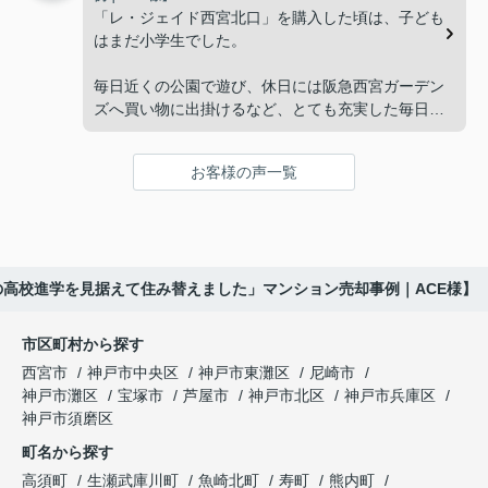
「将来、このビルの管理を任せるのは難しいかもし
先とのスケジュールや資金計画まで丁寧にサポート
「レ・ジェイド西宮北口」を購入した頃は、子ども
れない。」
してくださいました。
はまだ小学生でした。
と家族で話し合うようになりました。
販売活動では、西宮北口駅へのアクセス、阪急西宮
毎日近くの公園で遊び、休日には阪急西宮ガーデン
ガーデンズ、医療機関や買い物施設など、将来も安
ズへ買い物に出掛けるなど、とても充実した毎日を
インフィニティエステートさんへ相談すると、収益
心して暮らせる住環境を詳しく紹介していただきま
過ごしていました。
ビルとしての資産価値や収支状況を丁寧に分析し、
した。
投資家向けの販売方法をご提案いただきました。
お客様の声一覧
年月が経ち、子どもが高校進学を意識する年齢にな
購入されたご家族は、
ると、
賃貸借契約や修繕履歴なども分かりやすく整理して
くださり、安心して販売活動を進めることができま
「子育てにも便利で、とても住みやすそうです
「通学時間や家族の生活リズムを考えた住まいを選
した。
ね。」
びたい。」
の高校進学を見据えて住み替えました」マンション売却事例｜ACE様】
購入された法人様は、
と喜ばれ、ご契約となりました。
と夫婦で話し合うようになりました。
市区町村から探す
「立地も良く、長期保有したい物件です。」
住み替え後は掃除の時間も短くなり、夫婦で外出や
インフィニティエステートさんへ相談すると、
西宮市
神戸市中央区
神戸市東灘区
尼崎市
趣味を楽しむ時間が増えました。
「レ・ジェイド西宮北口」の査定だけでなく、新居
神戸市灘区
宝塚市
芦屋市
神戸市北区
神戸市兵庫区
と話され、このビルを大切に運営してくださること
購入とのタイミングや資金計画についても丁寧に説
神戸市須磨区
になりました。
これからの暮らしを前向きに考えられるようにな
明してくださいました。
町名から探す
り、住み替えを決断して本当に良かったと思ってい
長年守ってきた資産を安心して引き継ぐことがで
ます。
販売活動では、西宮北口駅へのアクセス、阪急西宮
高須町
生瀬武庫川町
魚崎北町
寿町
熊内町