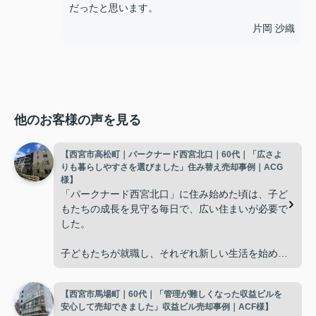
だったと思います。
片岡 沙織
他のお客様の声を見る
【西宮市高松町｜パークナード西宮北口｜60代｜「広さよ
りも暮らしやすさを選びました」住み替え売却事例｜ACG
様】
「パークナード西宮北口」に住み始めた頃は、子ど
もたちの成長を見守る毎日で、広い住まいが必要で
した。
子どもたちが就職し、それぞれ新しい生活を始める
と、夫婦二人だけの生活になりました。
【西宮市馬場町｜60代｜「管理が難しくなった収益ビルを
使わない部屋が増え、
安心して売却できました」収益ビル売却事例｜ACF様】