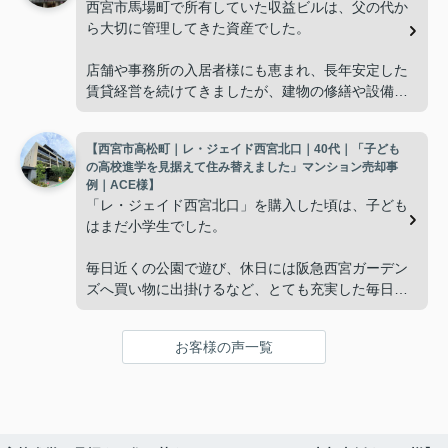
西宮市馬場町で所有していた収益ビルは、父の代か
「今の私たちには少し広すぎるね。」
ら大切に管理してきた資産でした。
と話すことが多くなりました。
店舗や事務所の入居者様にも恵まれ、長年安定した
賃貸経営を続けてきましたが、建物の修繕や設備更
掃除や管理の負担も考え、夫婦二人にちょうど良い
新など、管理の負担が年々大きくなってきました。
広さの住まいへ住み替えることを決めました。
【西宮市高松町｜レ・ジェイド西宮北口｜40代｜「子ども
子どもたちはそれぞれ別の仕事に就いており、
インフィニティエステートさんへ相談すると、「パ
の高校進学を見据えて住み替えました」マンション売却事
ークナード西宮北口」の査定だけでなく、住み替え
例｜ACE様】
「将来、このビルの管理を任せるのは難しいかもし
先とのスケジュールや資金計画まで丁寧にサポート
「レ・ジェイド西宮北口」を購入した頃は、子ども
れない。」
してくださいました。
はまだ小学生でした。
と家族で話し合うようになりました。
販売活動では、西宮北口駅へのアクセス、阪急西宮
毎日近くの公園で遊び、休日には阪急西宮ガーデン
ガーデンズ、医療機関や買い物施設など、将来も安
ズへ買い物に出掛けるなど、とても充実した毎日を
インフィニティエステートさんへ相談すると、収益
心して暮らせる住環境を詳しく紹介していただきま
過ごしていました。
ビルとしての資産価値や収支状況を丁寧に分析し、
した。
投資家向けの販売方法をご提案いただきました。
お客様の声一覧
年月が経ち、子どもが高校進学を意識する年齢にな
購入されたご家族は、
ると、
賃貸借契約や修繕履歴なども分かりやすく整理して
くださり、安心して販売活動を進めることができま
「子育てにも便利で、とても住みやすそうです
「通学時間や家族の生活リズムを考えた住まいを選
した。
ね。」
びたい。」