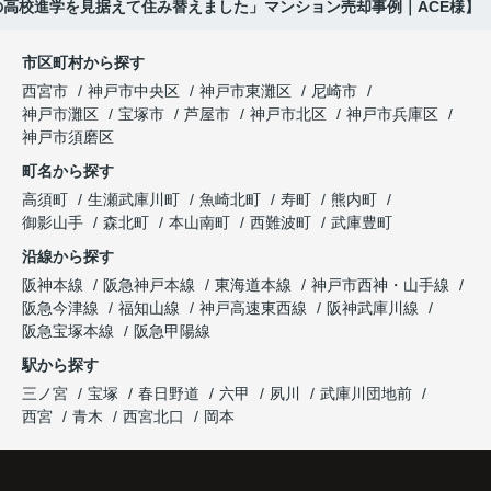
の高校進学を見据えて住み替えました」マンション売却事例｜ACE様】
購入された法人様は、
と喜ばれ、ご契約となりました。
と夫婦で話し合うようになりました。
市区町村から探す
「立地も良く、長期保有したい物件です。」
住み替え後は掃除の時間も短くなり、夫婦で外出や
インフィニティエステートさんへ相談すると、
西宮市
神戸市中央区
神戸市東灘区
尼崎市
趣味を楽しむ時間が増えました。
「レ・ジェイド西宮北口」の査定だけでなく、新居
神戸市灘区
宝塚市
芦屋市
神戸市北区
神戸市兵庫区
と話され、このビルを大切に運営してくださること
購入とのタイミングや資金計画についても丁寧に説
神戸市須磨区
になりました。
これからの暮らしを前向きに考えられるようにな
明してくださいました。
町名から探す
り、住み替えを決断して本当に良かったと思ってい
長年守ってきた資産を安心して引き継ぐことがで
ます。
販売活動では、西宮北口駅へのアクセス、阪急西宮
高須町
生瀬武庫川町
魚崎北町
寿町
熊内町
き、家族全員が納得できる売却となりました。
ガーデンズ、教育施設、商業施設など、このエリア
御影山手
森北町
本山南町
西難波町
武庫豊町
ならではの魅力を分かりやすく紹介してくださいま
沿線から探す
した。
阪神本線
阪急神戸本線
東海道本線
神戸市西神・山手線
阪急今津線
福知山線
神戸高速東西線
阪神武庫川線
購入されたご家族は、
阪急宝塚本線
阪急甲陽線
「通勤にも通学にも便利な環境ですね。」
駅から探す
三ノ宮
宝塚
春日野道
六甲
夙川
武庫川団地前
と大変喜ばれ、この住まいを選ばれました。
西宮
青木
西宮北口
岡本
住み替え後は家族それぞれの通勤・通学時間が短く
なり、夕食を一緒に囲める日が増えました。