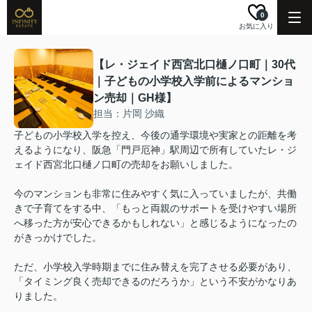
0
お気に入り
【レ・ジェイド西宮北口樋ノ口町｜30代
｜子どもの小学校入学前によるマンショ
ン売却｜GH様】
担当：片岡 沙織
子どもの小学校入学を控え、今後の通学環境や実家との距離を考
えるようになり、阪急「門戸厄神」駅周辺で所有していたレ・ジ
ェイド西宮北口樋ノ口町の売却をお願いしました。
今のマンションも非常に住みやすく気に入っていましたが、共働
きで子育てをする中、「もっと両親のサポートを受けやすい場所
へ移った方が安心できるかもしれない」と感じるようになったの
がきっかけでした。
ただ、小学校入学時期までに住み替えを完了させる必要があり、
「タイミング良く売却できるのだろうか」という不安がかなりあ
りました。