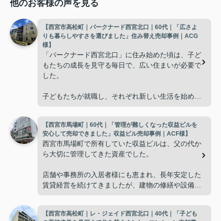
他のお客様の声を見る
【西宮市高松町｜パークナード西宮北口｜60代｜「広さよ
りも暮らしやすさを選びました」住み替え売却事例｜ACG
様】
「パークナード西宮北口」に住み始めた頃は、子ど
もたちの成長を見守る毎日で、広い住まいが必要で
した。
子どもたちが就職し、それぞれ新しい生活を始める
と、夫婦二人だけの生活になりました。
【西宮市馬場町｜60代｜「管理が難しくなった収益ビルを
使わない部屋が増え、
安心して売却できました」収益ビル売却事例｜ACF様】
西宮市馬場町で所有していた収益ビルは、父の代か
「今の私たちには少し広すぎるね。」
ら大切に管理してきた資産でした。
と話すことが多くなりました。
店舗や事務所の入居者様にも恵まれ、長年安定した
賃貸経営を続けてきましたが、建物の修繕や設備更
掃除や管理の負担も考え、夫婦二人にちょうど良い
新など、管理の負担が年々大きくなってきました。
広さの住まいへ住み替えることを決めました。
【西宮市高松町｜レ・ジェイド西宮北口｜40代｜「子ども
子どもたちはそれぞれ別の仕事に就いており、
インフィニティエステートさんへ相談すると、「パ