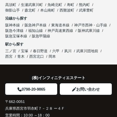
長年守ってきた資産を安心して引き継ぐことがで
ます。
販売活動では、西宮北口駅へのアクセス、阪急西宮
高須町
生瀬武庫川町
魚崎北町
寿町
熊内町
き、家族全員が納得できる売却となりました。
ガーデンズ、教育施設、商業施設など、このエリア
御影山手
森北町
本山南町
西難波町
武庫豊町
ならではの魅力を分かりやすく紹介してくださいま
沿線から探す
した。
阪神本線
阪急神戸本線
東海道本線
神戸市西神・山手線
阪急今津線
福知山線
神戸高速東西線
阪神武庫川線
購入されたご家族は、
阪急宝塚本線
阪急甲陽線
「通勤にも通学にも便利な環境ですね。」
駅から探す
三ノ宮
宝塚
春日野道
六甲
夙川
武庫川団地前
と大変喜ばれ、この住まいを選ばれました。
西宮
青木
西宮北口
岡本
住み替え後は家族それぞれの通勤・通学時間が短く
なり、夕食を一緒に囲める日が増えました。
(株)インフィニティエステート
家族全員にとって、将来を見据えた良い選択だった
と感じています。
0798-20-9865
お問い合わせ
〒662-0051
兵庫県西宮市羽衣町７－２８ ー４Ｆ
営業時間：
10:00 ～18：00