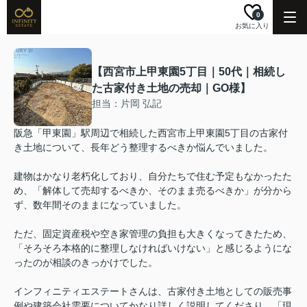
0
お気に入り
【西宮市上甲東園5丁目｜50代｜相続し
た古家付き土地の売却｜GO様】
担当：片岡 弘記
阪急「甲東園」駅周辺で相続した西宮市上甲東園5丁目の古家付
き土地について、長年どう整理するべきか悩んでいました。
建物はかなり老朽化しており、自分たちで住む予定もなかったた
め、「解体して売却するべきか、そのまま売るべきか」が分から
ず、数年間そのままになっていました。
ただ、固定資産税や空き家管理の負担も大きくなってきたため、
「そろそろ本格的に整理しなければいけない」と感じるようにな
ったのが相談のきっかけでした。
インフィニティエステートさんは、古家付き土地としての販売事
例や建築会社需要についてかなり詳しく説明してくださり、「現