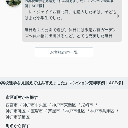
の高校進学を見据えて住み替えました」マンション売却事
ークナード西宮北口」の査定だけでなく、住み替え
例｜ACE様】
「将来、このビルの管理を任せるのは難しいかもし
先とのスケジュールや資金計画まで丁寧にサポート
「レ・ジェイド西宮北口」を購入した頃は、子ども
れない。」
してくださいました。
はまだ小学生でした。
と家族で話し合うようになりました。
販売活動では、西宮北口駅へのアクセス、阪急西宮
毎日近くの公園で遊び、休日には阪急西宮ガーデン
ガーデンズ、医療機関や買い物施設など、将来も安
ズへ買い物に出掛けるなど、とても充実した毎日を
インフィニティエステートさんへ相談すると、収益
心して暮らせる住環境を詳しく紹介していただきま
過ごしていました。
ビルとしての資産価値や収支状況を丁寧に分析し、
した。
投資家向けの販売方法をご提案いただきました。
お客様の声一覧
年月が経ち、子どもが高校進学を意識する年齢にな
購入されたご家族は、
ると、
賃貸借契約や修繕履歴なども分かりやすく整理して
くださり、安心して販売活動を進めることができま
「子育てにも便利で、とても住みやすそうです
「通学時間や家族の生活リズムを考えた住まいを選
した。
ね。」
びたい。」
の高校進学を見据えて住み替えました」マンション売却事例｜ACE様】
購入された法人様は、
と喜ばれ、ご契約となりました。
と夫婦で話し合うようになりました。
市区町村から探す
「立地も良く、長期保有したい物件です。」
住み替え後は掃除の時間も短くなり、夫婦で外出や
インフィニティエステートさんへ相談すると、
西宮市
神戸市中央区
神戸市東灘区
尼崎市
趣味を楽しむ時間が増えました。
「レ・ジェイド西宮北口」の査定だけでなく、新居
神戸市灘区
宝塚市
芦屋市
神戸市北区
神戸市兵庫区
と話され、このビルを大切に運営してくださること
購入とのタイミングや資金計画についても丁寧に説
神戸市須磨区
になりました。
これからの暮らしを前向きに考えられるようにな
明してくださいました。
町名から探す
り、住み替えを決断して本当に良かったと思ってい