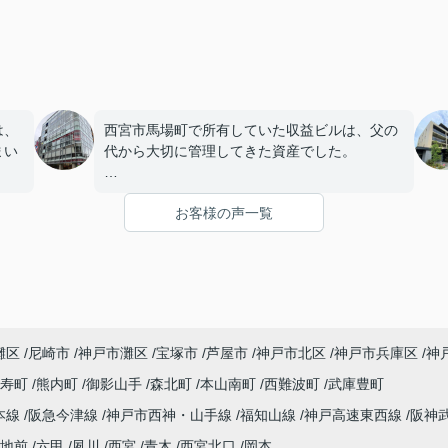
は、
西宮市馬場町で所有していた収益ビルは、父の
まい
代から大切に管理してきた資産でした。
店舗や事務所の入居者様にも恵まれ、長年安定
お客様の声一覧
を始
した賃貸経営を続けてきましたが、建物の修繕
。
や設備更新など、管理の負担が年々大きくなっ
てきました。
子どもたちはそれぞれ別の仕事に就いており、
「将来、このビルの管理を任せるのは難しいか
灘区
尼崎市
神戸市灘区
宝塚市
芦屋市
神戸市北区
神戸市兵庫区
神
もしれない。」
寿町
熊内町
御影山手
森北町
本山南町
西難波町
武庫豊町
うど
と家族で話し合うようになりました。
本線
阪急今津線
神戸市西神・山手線
福知山線
神戸高速東西線
阪神
まし
インフィニティエステートさんへ相談すると、
地前
六甲
夙川
西宮
青木
西宮北口
岡本