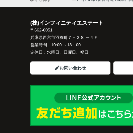
インフィニティエステートさんへ相談する
「パークナード西宮北口」の査定だけでな
(株)インフィニティエステート
住み替え先とのスケジュールや資金計画ま
〒662-0051
寧にサポートしてくださいました。
兵庫県西宮市羽衣町７－２８ ー４Ｆ
販売活動では、西宮北口駅へのアクセス、
営業時間：
10:00 ～18：00
西宮ガーデンズ、医療機関や買い物施設な
定休日：
水曜日、日曜日、祝日
将来も安心して暮らせる住環境を詳しく紹
ていただきました。
お問い合わせ
購入されたご家族は、
「子育てにも便利で、とても住みやすそう
ね。」
と喜ばれ、ご契約となりました。
住み替え後は掃除の時間も短くなり、夫婦
出や趣味を楽しむ時間が増えました。