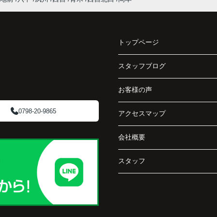
収益ビルとしての資産価値や収支状況を丁寧に
と、
分析し、投資家向けの販売方法をご提案いただ
く、
きました。
で丁
トップページ
賃貸借契約や修繕履歴なども分かりやすく整理
してくださり、安心して販売活動を進めること
スタッフブログ
阪急
ができました。
ど、
お客様の声
介し
購入された法人様は、
「立地も良く、長期保有したい物件です。」
0798-20-9865
アクセスマップ
と話され、このビルを大切に運営してくださる
会社概要
です
ことになりました。
スタッフ
長年守ってきた資産を安心して引き継ぐことが
でき、家族全員が納得できる売却となりまし
た。
で外