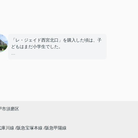
「レ・ジェイド西宮北口」を購入した頃は、子
どもはまだ小学生でした。
毎日近くの公園で遊び、休日には阪急西宮ガー
デンズへ買い物に出掛けるなど、とても充実し
た毎日を過ごしていました。
年月が経ち、子どもが高校進学を意識する年齢
になると、
「通学時間や家族の生活リズムを考えた住まい
戸市須磨区
を選びたい。」
と夫婦で話し合うようになりました。
武庫川線
阪急宝塚本線
阪急甲陽線
インフィニティエステートさんへ相談すると、