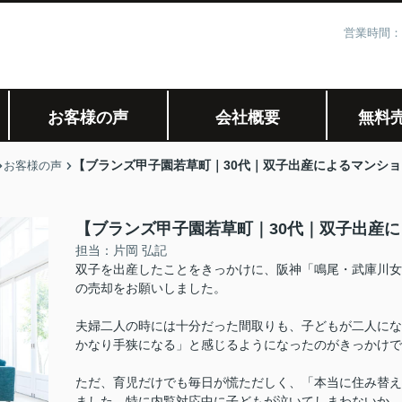
営業時間：
お客様の声
会社概要
無料
【ブランズ甲子園若草町｜30代｜双子出産によるマンショ
お客様の声
【ブランズ甲子園若草町｜30代｜双子出産に
担当：片岡 弘記
双子を出産したことをきっかけに、阪神「鳴尾・武庫川女
の売却をお願いしました。
夫婦二人の時には十分だった間取りも、子どもが二人にな
かなり手狭になる」と感じるようになったのがきっかけで
ただ、育児だけでも毎日が慌ただしく、「本当に住み替え
ました。特に内覧対応中に子どもが泣いてしまわないか、