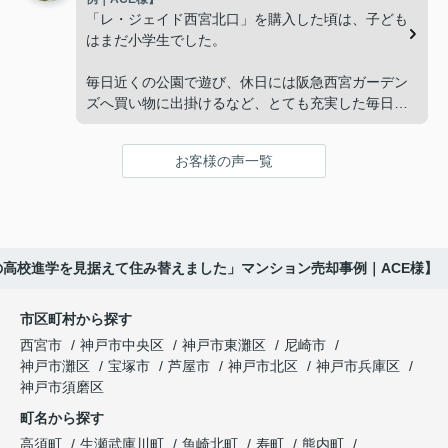
「将来、このビルの管理を任せるのは難しいかもし
先とのスケジュールや資金計画まで丁寧にサポート
「レ・ジェイド西宮北口」を購入した頃は、子ども
れない。」
してくださいました。
はまだ小学生でした。
と家族で話し合うようになりました。
販売活動では、西宮北口駅へのアクセス、阪急西宮
毎日近くの公園で遊び、休日には阪急西宮ガーデン
ガーデンズ、医療機関や買い物施設など、将来も安
ズへ買い物に出掛けるなど、とても充実した毎日を
インフィニティエステートさんへ相談すると、収益
心して暮らせる住環境を詳しく紹介していただきま
過ごしていました。
ビルとしての資産価値や収支状況を丁寧に分析し、
した。
投資家向けの販売方法をご提案いただきました。
お客様の声一覧
年月が経ち、子どもが高校進学を意識する年齢にな
購入されたご家族は、
ると、
賃貸借契約や修繕履歴なども分かりやすく整理して
くださり、安心して販売活動を進めることができま
「子育てにも便利で、とても住みやすそうです
「通学時間や家族の生活リズムを考えた住まいを選
した。
ね。」
びたい。」
の高校進学を見据えて住み替えました」マンション売却事例｜ACE様】
購入された法人様は、
と喜ばれ、ご契約となりました。
と夫婦で話し合うようになりました。
市区町村から探す
「立地も良く、長期保有したい物件です。」
住み替え後は掃除の時間も短くなり、夫婦で外出や
インフィニティエステートさんへ相談すると、
西宮市
神戸市中央区
神戸市東灘区
尼崎市
趣味を楽しむ時間が増えました。
「レ・ジェイド西宮北口」の査定だけでなく、新居
神戸市灘区
宝塚市
芦屋市
神戸市北区
神戸市兵庫区
と話され、このビルを大切に運営してくださること
購入とのタイミングや資金計画についても丁寧に説
神戸市須磨区
になりました。
これからの暮らしを前向きに考えられるようにな
明してくださいました。
町名から探す
り、住み替えを決断して本当に良かったと思ってい
長年守ってきた資産を安心して引き継ぐことがで
ます。
販売活動では、西宮北口駅へのアクセス、阪急西宮
高須町
生瀬武庫川町
魚崎北町
寿町
熊内町