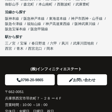
き、家族全員が納得できる売却となりました。
ガーデンズ、教育施設、商業施設など、このエリア
御影山手
森北町
本山南町
西難波町
武庫豊町
ならではの魅力を分かりやすく紹介してくださいま
沿線から探す
した。
阪神本線
阪急神戸本線
東海道本線
神戸市西神・山手線
阪急今津線
福知山線
神戸高速東西線
阪神武庫川線
購入されたご家族は、
阪急宝塚本線
阪急甲陽線
「通勤にも通学にも便利な環境ですね。」
駅から探す
三ノ宮
宝塚
春日野道
六甲
夙川
武庫川団地前
と大変喜ばれ、この住まいを選ばれました。
西宮
青木
西宮北口
岡本
住み替え後は家族それぞれの通勤・通学時間が短く
なり、夕食を一緒に囲める日が増えました。
(株)インフィニティエステート
家族全員にとって、将来を見据えた良い選択だった
と感じています。
0798-20-9865
お問い合わせ
〒662-0051
兵庫県西宮市羽衣町７－２８ ー４Ｆ
営業時間：
10:00 ～18：00
定休日：
水曜日、日曜日、祝日