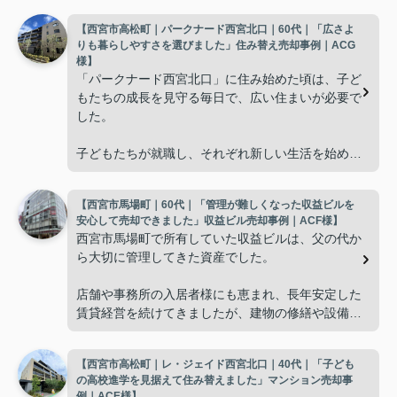
【西宮市高松町｜パークナード西宮北口｜60代｜「広さよ
りも暮らしやすさを選びました」住み替え売却事例｜ACG
様】
「パークナード西宮北口」に住み始めた頃は、子ど
もたちの成長を見守る毎日で、広い住まいが必要で
した。
子どもたちが就職し、それぞれ新しい生活を始める
と、夫婦二人だけの生活になりました。
【西宮市馬場町｜60代｜「管理が難しくなった収益ビルを
使わない部屋が増え、
安心して売却できました」収益ビル売却事例｜ACF様】
西宮市馬場町で所有していた収益ビルは、父の代か
「今の私たちには少し広すぎるね。」
ら大切に管理してきた資産でした。
と話すことが多くなりました。
店舗や事務所の入居者様にも恵まれ、長年安定した
賃貸経営を続けてきましたが、建物の修繕や設備更
掃除や管理の負担も考え、夫婦二人にちょうど良い
新など、管理の負担が年々大きくなってきました。
広さの住まいへ住み替えることを決めました。
【西宮市高松町｜レ・ジェイド西宮北口｜40代｜「子ども
子どもたちはそれぞれ別の仕事に就いており、
インフィニティエステートさんへ相談すると、「パ
の高校進学を見据えて住み替えました」マンション売却事
ークナード西宮北口」の査定だけでなく、住み替え
例｜ACE様】