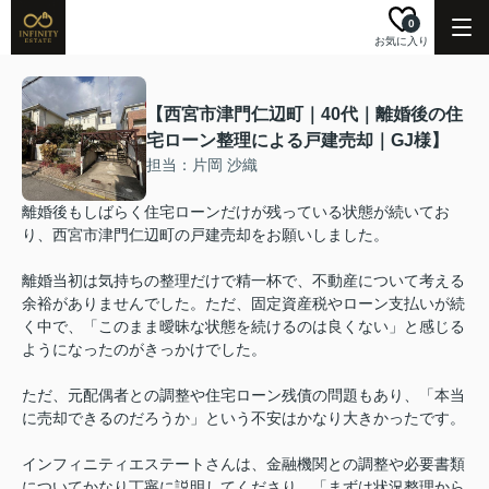
0
お気に入り
【西宮市津門仁辺町｜40代｜離婚後の住
宅ローン整理による戸建売却｜GJ様】
担当：片岡 沙織
離婚後もしばらく住宅ローンだけが残っている状態が続いてお
り、西宮市津門仁辺町の戸建売却をお願いしました。
離婚当初は気持ちの整理だけで精一杯で、不動産について考える
余裕がありませんでした。ただ、固定資産税やローン支払いが続
く中で、「このまま曖昧な状態を続けるのは良くない」と感じる
ようになったのがきっかけでした。
ただ、元配偶者との調整や住宅ローン残債の問題もあり、「本当
に売却できるのだろうか」という不安はかなり大きかったです。
インフィニティエステートさんは、金融機関との調整や必要書類
についてかなり丁寧に説明してくださり、「まずは状況整理から