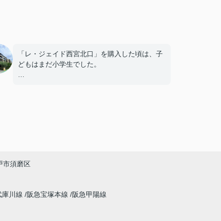
「レ・ジェイド西宮北口」を購入した頃は、子
どもはまだ小学生でした。
毎日近くの公園で遊び、休日には阪急西宮ガー
デンズへ買い物に出掛けるなど、とても充実し
た毎日を過ごしていました。
年月が経ち、子どもが高校進学を意識する年齢
になると、
「通学時間や家族の生活リズムを考えた住まい
戸市須磨区
を選びたい。」
と夫婦で話し合うようになりました。
武庫川線
阪急宝塚本線
阪急甲陽線
インフィニティエステートさんへ相談すると、
「レ・ジェイド西宮北口」の査定だけでなく、