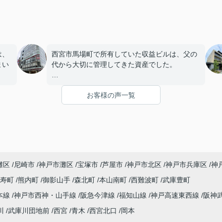
は、
西宮市馬場町で所有していた収益ビルは、父の
まい
代から大切に管理してきた資産でした。
店舗や事務所の入居者様にも恵まれ、長年安定
お客様の声一覧
を始
した賃貸経営を続けてきましたが、建物の修繕
。
や設備更新など、管理の負担が年々大きくなっ
てきました。
子どもたちはそれぞれ別の仕事に就いており、
「将来、このビルの管理を任せるのは難しいか
灘区
尼崎市
神戸市灘区
宝塚市
芦屋市
神戸市北区
神戸市兵庫区
神
もしれない。」
寿町
熊内町
御影山手
森北町
本山南町
西難波町
武庫豊町
うど
と家族で話し合うようになりました。
本線
神戸市西神・山手線
阪急今津線
福知山線
神戸高速東西線
阪神
まし
インフィニティエステートさんへ相談すると、
川
武庫川団地前
西宮
青木
西宮北口
岡本
収益ビルとしての資産価値や収支状況を丁寧に