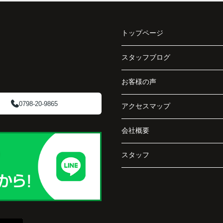
と、
分析し、投資家向けの販売方法をご提案いただ
く、
きました。
で丁
トップページ
賃貸借契約や修繕履歴なども分かりやすく整理
してくださり、安心して販売活動を進めること
スタッフブログ
阪急
ができました。
ど、
お客様の声
介し
購入された法人様は、
「立地も良く、長期保有したい物件です。」
0798-20-9865
アクセスマップ
と話され、このビルを大切に運営してくださる
会社概要
です
ことになりました。
スタッフ
長年守ってきた資産を安心して引き継ぐことが
でき、家族全員が納得できる売却となりまし
た。
で外
うに