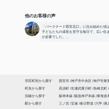
他のお客様の声
「パークナード西宮北口」に住み始めた頃
子どもたちの成長を見守る毎日で、広い住
が必要でした。
子どもたちが就職し、それぞれ新しい生活
めると、夫婦二人だけの生活になりました
使わない部屋が増え、
「今の私たちには少し広すぎるね。」
市区町村から探す
西宮市
神戸市中央区
神戸市東
と話すことが多くなりました。
町名から探す
高須町
生瀬武庫川町
魚崎北町
掃除や管理の負担も考え、夫婦二人にちょ
沿線から探す
阪神本線
阪急神戸本線
東海道
良い広さの住まいへ住み替えることを決め
た。
駅から探す
三ノ宮
宝塚
春日野道
六甲
夙