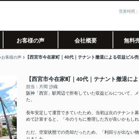
営業時間：
お客様の声
会社概要
無料
【西宮市今在家町｜40代｜テナント撤退による収益ビル売
お客様の声
【西宮市今在家町｜40代｜テナント撤退によ
担当：片岡 沙織
阪神「西宮」駅周辺で所有していた収益ビルについて、メ
た。
長年安定して運営できていたため、当初は次のテナント募
めて計算すると、「今のうちに整理した方が良いかもしれ
ただ、空室状態での売却だったため、「利回りが出ない物
りました。