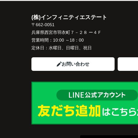
インフィニティエステートさんへ相談する
「パークナード西宮北口」の査定だけでな
(株)インフィニティエステート
住み替え先とのスケジュールや資金計画ま
〒662-0051
寧にサポートしてくださいました。
兵庫県西宮市羽衣町７－２８ ー４Ｆ
販売活動では、西宮北口駅へのアクセス、
営業時間：
10:00 ～18：00
西宮ガーデンズ、医療機関や買い物施設な
定休日：
水曜日、日曜日、祝日
将来も安心して暮らせる住環境を詳しく紹
ていただきました。
お問い合わせ
購入されたご家族は、
「子育てにも便利で、とても住みやすそう
ね。」
と喜ばれ、ご契約となりました。
住み替え後は掃除の時間も短くなり、夫婦
出や趣味を楽しむ時間が増えました。
これからの暮らしを前向きに考えられるよ