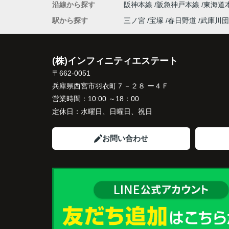
沿線から探す
阪神本線
阪急神戸本線
東海道
良い広さの住まいへ住み替えることを決め
た。
駅から探す
三ノ宮
宝塚
春日野道
武庫川団
インフィニティエステートさんへ相談する
「パークナード西宮北口」の査定だけでな
(株)インフィニティエステート
住み替え先とのスケジュールや資金計画ま
〒662-0051
寧にサポートしてくださいました。
兵庫県西宮市羽衣町７－２８ ー４Ｆ
販売活動では、西宮北口駅へのアクセス、
営業時間：
10:00 ～18：00
西宮ガーデンズ、医療機関や買い物施設な
定休日：
水曜日、日曜日、祝日
将来も安心して暮らせる住環境を詳しく紹
ていただきました。
お問い合わせ
購入されたご家族は、
「子育てにも便利で、とても住みやすそう
ね。」
と喜ばれ、ご契約となりました。
住み替え後は掃除の時間も短くなり、夫婦