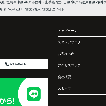
本線
阪急今津線
神戸市西神・山手線
福知山線
神戸高速東西線
阪神
まし
インフィニティエステートさんへ相談すると、
地前
六甲
夙川
西宮
青木
西宮北口
岡本
収益ビルとしての資産価値や収支状況を丁寧に
と、
分析し、投資家向けの販売方法をご提案いただ
く、
きました。
で丁
トップページ
賃貸借契約や修繕履歴なども分かりやすく整理
してくださり、安心して販売活動を進めること
スタッフブログ
阪急
ができました。
ど、
お客様の声
介し
購入された法人様は、
「立地も良く、長期保有したい物件です。」
0798-20-9865
アクセスマップ
と話され、このビルを大切に運営してくださる
会社概要
です
ことになりました。
スタッフ
長年守ってきた資産を安心して引き継ぐことが
でき、家族全員が納得できる売却となりまし
た。
で外