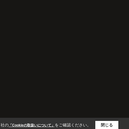
家族全員にとって、将来を見据えた良い選択だ
ったと感じています。
当社の
をご確認ください。
閉じる
「Cookieの取扱いについて」