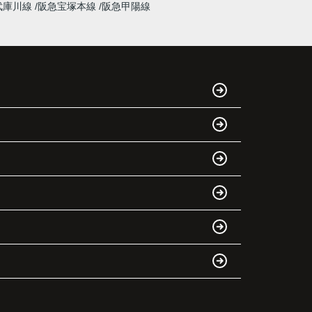
武庫川線
阪急宝塚本線
阪急甲陽線
インフィニティエステートさんへ相談すると、
「レ・ジェイド西宮北口」の査定だけでなく、
新居購入とのタイミングや資金計画についても
丁寧に説明してくださいました。
販売活動では、西宮北口駅へのアクセス、阪急
西宮ガーデンズ、教育施設、商業施設など、こ
のエリアならではの魅力を分かりやすく紹介し
てくださいました。
購入されたご家族は、
「通勤にも通学にも便利な環境ですね。」
と大変喜ばれ、この住まいを選ばれました。
住み替え後は家族それぞれの通勤・通学時間が
短くなり、夕食を一緒に囲める日が増えまし
た。