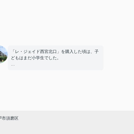
「レ・ジェイド西宮北口」を購入した頃は、子
どもはまだ小学生でした。
毎日近くの公園で遊び、休日には阪急西宮ガー
デンズへ買い物に出掛けるなど、とても充実し
た毎日を過ごしていました。
年月が経ち、子どもが高校進学を意識する年齢
になると、
「通学時間や家族の生活リズムを考えた住まい
戸市須磨区
を選びたい。」
と夫婦で話し合うようになりました。