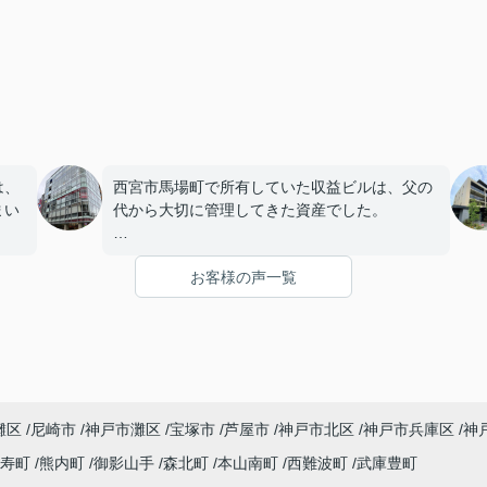
は、
西宮市馬場町で所有していた収益ビルは、父の
まい
代から大切に管理してきた資産でした。
店舗や事務所の入居者様にも恵まれ、長年安定
お客様の声一覧
を始
した賃貸経営を続けてきましたが、建物の修繕
。
や設備更新など、管理の負担が年々大きくなっ
てきました。
子どもたちはそれぞれ別の仕事に就いており、
「将来、このビルの管理を任せるのは難しいか
灘区
尼崎市
神戸市灘区
宝塚市
芦屋市
神戸市北区
神戸市兵庫区
神
もしれない。」
寿町
熊内町
御影山手
森北町
本山南町
西難波町
武庫豊町
うど
と家族で話し合うようになりました。