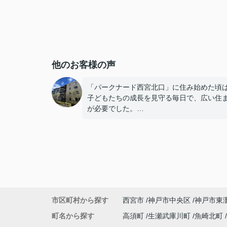
他のお客様の声
「パークナード西宮北口」に住み始めた頃
子どもたちの成長を見守る毎日で、広い住
が必要でした。
子どもたちが就職し、それぞれ新しい生活
めると、夫婦二人だけの生活になりました
使わない部屋が増え、
「今の私たちには少し広すぎるね。」
市区町村から探す
西宮市
神戸市中央区
神戸市東
と話すことが多くなりました。
町名から探す
高須町
生瀬武庫川町
魚崎北町
掃除や管理の負担も考え、夫婦二人にちょ