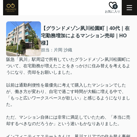
0
お気に入り
【グランドメゾン夙川松園町｜40代｜在
宅勤務増加によるマンション売却｜HO
様】
担当：片岡 沙織
阪急「夙川」駅周辺で所有していたグランドメゾン夙川松園町に
ついて、在宅勤務が増えたことをきっかけに住み替えを考えるよ
うになり、売却をお願いしました。
以前は通勤利便性を最優先に考えて購入したマンションでした
が、働き方が変わり、自宅で過ごす時間が大幅に増える中で、
「もっと広いワークスペースが欲しい」と感じるようになりまし
た。
ただ、マンション自体には非常に満足していたため、「本当に売
却するべきなのだろうか」という迷いもかなりありました。
インフィニティエステートさんは、夙川エリアでの住み替え事例