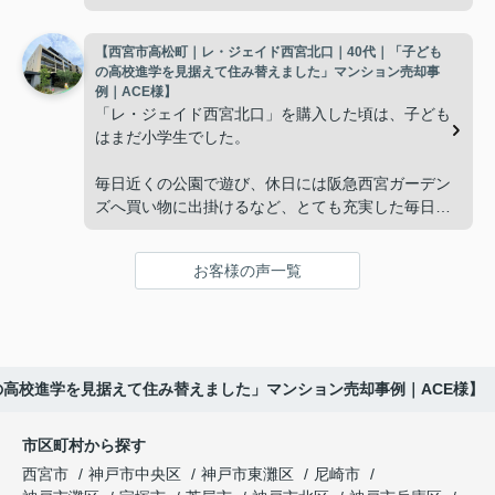
新など、管理の負担が年々大きくなってきました。
広さの住まいへ住み替えることを決めました。
【西宮市高松町｜レ・ジェイド西宮北口｜40代｜「子ども
子どもたちはそれぞれ別の仕事に就いており、
インフィニティエステートさんへ相談すると、「パ
の高校進学を見据えて住み替えました」マンション売却事
ークナード西宮北口」の査定だけでなく、住み替え
例｜ACE様】
「将来、このビルの管理を任せるのは難しいかもし
先とのスケジュールや資金計画まで丁寧にサポート
「レ・ジェイド西宮北口」を購入した頃は、子ども
れない。」
してくださいました。
はまだ小学生でした。
と家族で話し合うようになりました。
販売活動では、西宮北口駅へのアクセス、阪急西宮
毎日近くの公園で遊び、休日には阪急西宮ガーデン
ガーデンズ、医療機関や買い物施設など、将来も安
ズへ買い物に出掛けるなど、とても充実した毎日を
インフィニティエステートさんへ相談すると、収益
心して暮らせる住環境を詳しく紹介していただきま
過ごしていました。
ビルとしての資産価値や収支状況を丁寧に分析し、
した。
投資家向けの販売方法をご提案いただきました。
お客様の声一覧
年月が経ち、子どもが高校進学を意識する年齢にな
購入されたご家族は、
ると、
賃貸借契約や修繕履歴なども分かりやすく整理して
くださり、安心して販売活動を進めることができま
「子育てにも便利で、とても住みやすそうです
「通学時間や家族の生活リズムを考えた住まいを選
した。
ね。」
びたい。」
の高校進学を見据えて住み替えました」マンション売却事例｜ACE様】
購入された法人様は、
と喜ばれ、ご契約となりました。
と夫婦で話し合うようになりました。
市区町村から探す
「立地も良く、長期保有したい物件です。」
住み替え後は掃除の時間も短くなり、夫婦で外出や
インフィニティエステートさんへ相談すると、
西宮市
神戸市中央区
神戸市東灘区
尼崎市
趣味を楽しむ時間が増えました。
「レ・ジェイド西宮北口」の査定だけでなく、新居