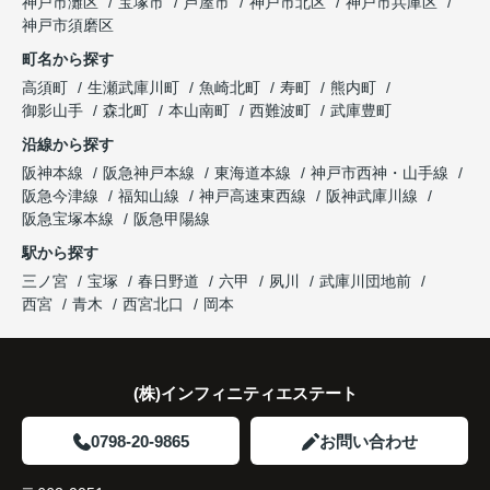
神戸市灘区
宝塚市
芦屋市
神戸市北区
神戸市兵庫区
と話され、このビルを大切に運営してくださること
購入とのタイミングや資金計画についても丁寧に説
神戸市須磨区
になりました。
これからの暮らしを前向きに考えられるようにな
明してくださいました。
町名から探す
り、住み替えを決断して本当に良かったと思ってい
長年守ってきた資産を安心して引き継ぐことがで
ます。
販売活動では、西宮北口駅へのアクセス、阪急西宮
高須町
生瀬武庫川町
魚崎北町
寿町
熊内町
き、家族全員が納得できる売却となりました。
ガーデンズ、教育施設、商業施設など、このエリア
御影山手
森北町
本山南町
西難波町
武庫豊町
ならではの魅力を分かりやすく紹介してくださいま
沿線から探す
した。
阪神本線
阪急神戸本線
東海道本線
神戸市西神・山手線
阪急今津線
福知山線
神戸高速東西線
阪神武庫川線
購入されたご家族は、
阪急宝塚本線
阪急甲陽線
「通勤にも通学にも便利な環境ですね。」
駅から探す
三ノ宮
宝塚
春日野道
六甲
夙川
武庫川団地前
と大変喜ばれ、この住まいを選ばれました。
西宮
青木
西宮北口
岡本
住み替え後は家族それぞれの通勤・通学時間が短く
なり、夕食を一緒に囲める日が増えました。
(株)インフィニティエステート
家族全員にとって、将来を見据えた良い選択だった
と感じています。
0798-20-9865
お問い合わせ