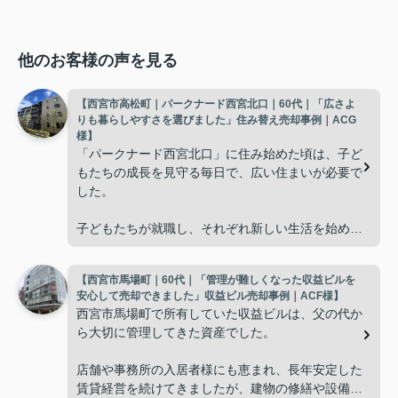
他のお客様の声を見る
【西宮市高松町｜パークナード西宮北口｜60代｜「広さよ
りも暮らしやすさを選びました」住み替え売却事例｜ACG
様】
「パークナード西宮北口」に住み始めた頃は、子ど
もたちの成長を見守る毎日で、広い住まいが必要で
した。
子どもたちが就職し、それぞれ新しい生活を始める
と、夫婦二人だけの生活になりました。
【西宮市馬場町｜60代｜「管理が難しくなった収益ビルを
使わない部屋が増え、
安心して売却できました」収益ビル売却事例｜ACF様】
西宮市馬場町で所有していた収益ビルは、父の代か
「今の私たちには少し広すぎるね。」
ら大切に管理してきた資産でした。
と話すことが多くなりました。
店舗や事務所の入居者様にも恵まれ、長年安定した
賃貸経営を続けてきましたが、建物の修繕や設備更
掃除や管理の負担も考え、夫婦二人にちょうど良い