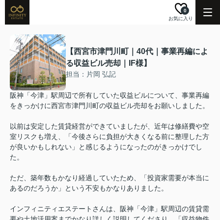
0
お気に入り
【西宮市津門川町｜40代｜事業再編によ
る収益ビル売却｜IF様】
担当：片岡 弘記
阪神「今津」駅周辺で所有していた収益ビルについて、事業再編
をきっかけに西宮市津門川町の収益ビル売却をお願いしました。
以前は安定した賃貸経営ができていましたが、近年は修繕費や空
室リスクも増え、「今後さらに負担が大きくなる前に整理した方
が良いかもしれない」と感じるようになったのがきっかけでし
た。
ただ、築年数もかなり経過していたため、「投資家需要が本当に
あるのだろうか」という不安もかなりありました。
インフィニティエステートさんは、阪神「今津」駅周辺の賃貸需
要や土地活用案までかなり詳しく説明してくださり、「収益物件