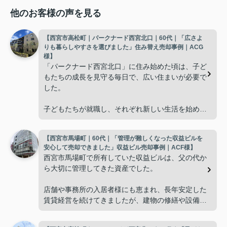
他のお客様の声を見る
【西宮市高松町｜パークナード西宮北口｜60代｜「広さよ
りも暮らしやすさを選びました」住み替え売却事例｜ACG
様】
「パークナード西宮北口」に住み始めた頃は、子ど
もたちの成長を見守る毎日で、広い住まいが必要で
した。
子どもたちが就職し、それぞれ新しい生活を始める
と、夫婦二人だけの生活になりました。
【西宮市馬場町｜60代｜「管理が難しくなった収益ビルを
使わない部屋が増え、
安心して売却できました」収益ビル売却事例｜ACF様】
西宮市馬場町で所有していた収益ビルは、父の代か
「今の私たちには少し広すぎるね。」
ら大切に管理してきた資産でした。
と話すことが多くなりました。
店舗や事務所の入居者様にも恵まれ、長年安定した
賃貸経営を続けてきましたが、建物の修繕や設備更
掃除や管理の負担も考え、夫婦二人にちょうど良い
新など、管理の負担が年々大きくなってきました。
広さの住まいへ住み替えることを決めました。