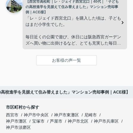
【西宮市高松町｜レ・ジェイド西宮北口｜40代｜「子ども
子どもたちはそれぞれ別の仕事に就いており、
インフィニティエステートさんへ相談すると、「パ
の高校進学を見据えて住み替えました」マンション売却事
ークナード西宮北口」の査定だけでなく、住み替え
例｜ACE様】
「将来、このビルの管理を任せるのは難しいかもし
先とのスケジュールや資金計画まで丁寧にサポート
「レ・ジェイド西宮北口」を購入した頃は、子ども
れない。」
してくださいました。
はまだ小学生でした。
と家族で話し合うようになりました。
販売活動では、西宮北口駅へのアクセス、阪急西宮
毎日近くの公園で遊び、休日には阪急西宮ガーデン
ガーデンズ、医療機関や買い物施設など、将来も安
ズへ買い物に出掛けるなど、とても充実した毎日を
インフィニティエステートさんへ相談すると、収益
心して暮らせる住環境を詳しく紹介していただきま
過ごしていました。
ビルとしての資産価値や収支状況を丁寧に分析し、
した。
投資家向けの販売方法をご提案いただきました。
お客様の声一覧
年月が経ち、子どもが高校進学を意識する年齢にな
購入されたご家族は、
ると、
賃貸借契約や修繕履歴なども分かりやすく整理して
くださり、安心して販売活動を進めることができま
「子育てにも便利で、とても住みやすそうです
「通学時間や家族の生活リズムを考えた住まいを選
した。
ね。」
びたい。」
の高校進学を見据えて住み替えました」マンション売却事例｜ACE様】
購入された法人様は、
と喜ばれ、ご契約となりました。
と夫婦で話し合うようになりました。
市区町村から探す
「立地も良く、長期保有したい物件です。」
住み替え後は掃除の時間も短くなり、夫婦で外出や
インフィニティエステートさんへ相談すると、
西宮市
神戸市中央区
神戸市東灘区
尼崎市
趣味を楽しむ時間が増えました。
「レ・ジェイド西宮北口」の査定だけでなく、新居
神戸市灘区
宝塚市
芦屋市
神戸市北区
神戸市兵庫区
と話され、このビルを大切に運営してくださること
購入とのタイミングや資金計画についても丁寧に説
神戸市須磨区
になりました。
これからの暮らしを前向きに考えられるようにな
明してくださいました。