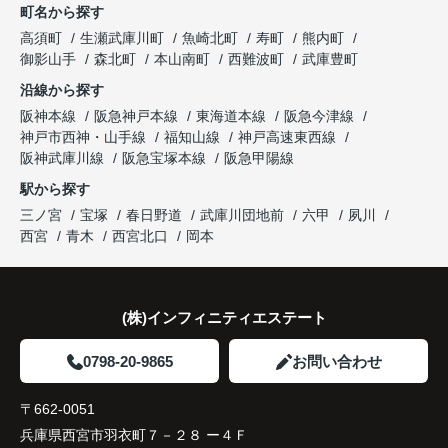
町名から探す
り、住み替えを決断して本当に良かったと思ってい
長年守ってきた資産を安心して引き継ぐことがで
ます。
販売活動では、西宮北口駅へのアクセス、阪急西宮
高須町
生瀬武庫川町
魚崎北町
寿町
熊内町
き、家族全員が納得できる売却となりました。
ガーデンズ、教育施設、商業施設など、このエリア
御影山手
森北町
本山南町
西難波町
武庫豊町
ならではの魅力を分かりやすく紹介してくださいま
沿線から探す
した。
阪神本線
阪急神戸本線
東海道本線
阪急今津線
神戸市西神・山手線
福知山線
神戸高速東西線
購入されたご家族は、
阪神武庫川線
阪急宝塚本線
阪急甲陽線
「通勤にも通学にも便利な環境ですね。」
駅から探す
三ノ宮
宝塚
春日野道
武庫川団地前
六甲
夙川
と大変喜ばれ、この住まいを選ばれました。
西宮
青木
西宮北口
岡本
住み替え後は家族それぞれの通勤・通学時間が短く
なり、夕食を一緒に囲める日が増えました。
(株)インフィニティエステート
家族全員にとって、将来を見据えた良い選択だった
と感じています。
0798-20-9865
お問い合わせ
〒662-0051
兵庫県西宮市羽衣町７－２８ ー４Ｆ