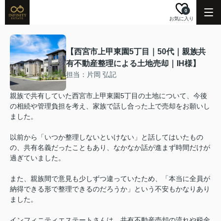
0
お気に入り
【西宮市上甲東園5丁目｜50代｜親族共
有不動産整理による土地売却｜IH様】
担当：片岡 弘記
親族で共有していた西宮市上甲東園5丁目の土地について、今後
の相続や管理負担を考え、家族で話し合った上で売却をお願いし
ました。
以前から「いつか整理しないといけない」と話してはいたもの
の、共有名義だったこともあり、なかなか話が進まず時間だけが
過ぎていました。
また、親族間で意見も少しずつ違っていたため、「本当に全員が
納得できる形で整理できるのだろうか」という不安もかなりあり
ました。
インフィニティエステートさんは、共有不動産売却の流れや税金