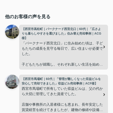
他のお客様の声を見る
【西宮市高松町｜パークナード西宮北口｜60代｜「広さよ
りも暮らしやすさを選びました」住み替え売却事例｜ACG
様】
「パークナード西宮北口」に住み始めた頃は、子ど
もたちの成長を見守る毎日で、広い住まいが必要で
した。
子どもたちが就職し、それぞれ新しい生活を始める
と、夫婦二人だけの生活になりました。
【西宮市馬場町｜60代｜「管理が難しくなった収益ビルを
使わない部屋が増え、
安心して売却できました」収益ビル売却事例｜ACF様】
西宮市馬場町で所有していた収益ビルは、父の代か
「今の私たちには少し広すぎるね。」
ら大切に管理してきた資産でした。
と話すことが多くなりました。
店舗や事務所の入居者様にも恵まれ、長年安定した
賃貸経営を続けてきましたが、建物の修繕や設備更
掃除や管理の負担も考え、夫婦二人にちょうど良い