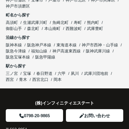
と話され、このビルを大切に運営してくださること
購入とのタイミングや資金計画についても丁寧に説
神戸市須磨区
になりました。
これからの暮らしを前向きに考えられるようにな
明してくださいました。
町名から探す
り、住み替えを決断して本当に良かったと思ってい
長年守ってきた資産を安心して引き継ぐことがで
ます。
販売活動では、西宮北口駅へのアクセス、阪急西宮
高須町
生瀬武庫川町
魚崎北町
寿町
熊内町
き、家族全員が納得できる売却となりました。
ガーデンズ、教育施設、商業施設など、このエリア
御影山手
森北町
本山南町
西難波町
武庫豊町
ならではの魅力を分かりやすく紹介してくださいま
沿線から探す
した。
阪神本線
阪急神戸本線
東海道本線
神戸市西神・山手線
阪急今津線
福知山線
神戸高速東西線
阪神武庫川線
購入されたご家族は、
阪急宝塚本線
阪急甲陽線
「通勤にも通学にも便利な環境ですね。」
駅から探す
三ノ宮
宝塚
春日野道
六甲
夙川
武庫川団地前
と大変喜ばれ、この住まいを選ばれました。
西宮
青木
西宮北口
岡本
住み替え後は家族それぞれの通勤・通学時間が短く
なり、夕食を一緒に囲める日が増えました。
(株)インフィニティエステート
家族全員にとって、将来を見据えた良い選択だった
と感じています。
0798-20-9865
お問い合わせ