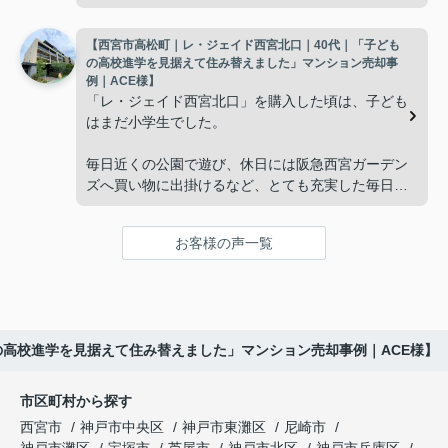
新など、管理の負担が年々大きくなってきました。
広さの住まいへ住み替えることを決めました。
【西宮市高松町｜レ・ジェイド西宮北口｜40代｜「子ども
子どもたちはそれぞれ別の仕事に就いており、
インフィニティエステートさんへ相談すると、「パ
の高校進学を見据えて住み替えました」マンション売却事
ークナード西宮北口」の査定だけでなく、住み替え
例｜ACE様】
「将来、このビルの管理を任せるのは難しいかもし
先とのスケジュールや資金計画まで丁寧にサポート
「レ・ジェイド西宮北口」を購入した頃は、子ども
れない。」
してくださいました。
はまだ小学生でした。
と家族で話し合うようになりました。
販売活動では、西宮北口駅へのアクセス、阪急西宮
毎日近くの公園で遊び、休日には阪急西宮ガーデン
ガーデンズ、医療機関や買い物施設など、将来も安
ズへ買い物に出掛けるなど、とても充実した毎日を
インフィニティエステートさんへ相談すると、収益
心して暮らせる住環境を詳しく紹介していただきま
過ごしていました。
ビルとしての資産価値や収支状況を丁寧に分析し、
した。
投資家向けの販売方法をご提案いただきました。
お客様の声一覧
年月が経ち、子どもが高校進学を意識する年齢にな
購入されたご家族は、
ると、
賃貸借契約や修繕履歴なども分かりやすく整理して
くださり、安心して販売活動を進めることができま
「子育てにも便利で、とても住みやすそうです
「通学時間や家族の生活リズムを考えた住まいを選
した。
ね。」
びたい。」
の高校進学を見据えて住み替えました」マンション売却事例｜ACE様】
購入された法人様は、
と喜ばれ、ご契約となりました。
と夫婦で話し合うようになりました。
市区町村から探す
「立地も良く、長期保有したい物件です。」
住み替え後は掃除の時間も短くなり、夫婦で外出や
インフィニティエステートさんへ相談すると、
西宮市
神戸市中央区
神戸市東灘区
尼崎市
趣味を楽しむ時間が増えました。
「レ・ジェイド西宮北口」の査定だけでなく、新居
神戸市灘区
宝塚市
芦屋市
神戸市北区
神戸市兵庫区