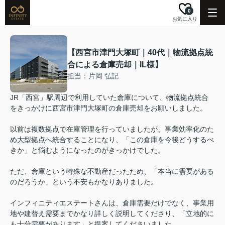
0
お気に入り
【西宮市津門大塚町｜40代｜物流拠点統
合による倉庫売却｜IL様】
担当：片岡 弘記
JR「西宮」駅周辺で利用していた倉庫について、物流拠点統合
をきっかけに西宮市津門大塚町の倉庫売却をお願いしました。
以前は複数拠点で在庫管理を行っていましたが、事業効率化のた
め大型拠点へ統合することになり、「この倉庫を今後どうするべ
きか」と悩むようになったのがきっかけでした。
ただ、倉庫という特殊な不動産だったため、「本当に需要がある
のだろうか」という不安もかなりありました。
インフィニティエステートさんは、倉庫需要だけでなく、事業用
地や建替え需要までかなり詳しく説明してくださり、「立地的に
も十分需要があります」と提案してくださいました。