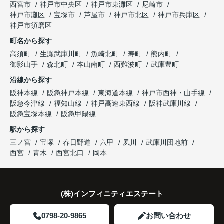
西宮市
神戸市中央区
神戸市東灘区
尼崎市
趣味を楽しむ時間が増えました。
「レ・ジェイド西宮北口」の査定だけでなく、新居
神戸市灘区
宝塚市
芦屋市
神戸市北区
神戸市兵庫区
と話され、このビルを大切に運営してくださること
購入とのタイミングや資金計画についても丁寧に説
神戸市須磨区
になりました。
これからの暮らしを前向きに考えられるようにな
明してくださいました。
町名から探す
り、住み替えを決断して本当に良かったと思ってい
長年守ってきた資産を安心して引き継ぐことがで
ます。
販売活動では、西宮北口駅へのアクセス、阪急西宮
高須町
生瀬武庫川町
魚崎北町
寿町
熊内町
き、家族全員が納得できる売却となりました。
ガーデンズ、教育施設、商業施設など、このエリア
御影山手
森北町
本山南町
西難波町
武庫豊町
ならではの魅力を分かりやすく紹介してくださいま
沿線から探す
した。
阪神本線
阪急神戸本線
東海道本線
神戸市西神・山手線
阪急今津線
福知山線
神戸高速東西線
阪神武庫川線
購入されたご家族は、
阪急宝塚本線
阪急甲陽線
「通勤にも通学にも便利な環境ですね。」
駅から探す
三ノ宮
宝塚
春日野道
六甲
夙川
武庫川団地前
と大変喜ばれ、この住まいを選ばれました。
西宮
青木
西宮北口
岡本
住み替え後は家族それぞれの通勤・通学時間が短く
なり、夕食を一緒に囲める日が増えました。
(株)インフィニティエステート
家族全員にとって、将来を見据えた良い選択だった
と感じています。
0798-20-9865
お問い合わせ