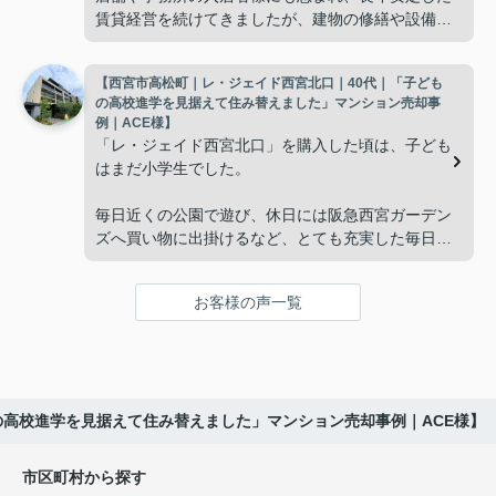
賃貸経営を続けてきましたが、建物の修繕や設備更
掃除や管理の負担も考え、夫婦二人にちょうど良い
新など、管理の負担が年々大きくなってきました。
広さの住まいへ住み替えることを決めました。
【西宮市高松町｜レ・ジェイド西宮北口｜40代｜「子ども
子どもたちはそれぞれ別の仕事に就いており、
インフィニティエステートさんへ相談すると、「パ
の高校進学を見据えて住み替えました」マンション売却事
ークナード西宮北口」の査定だけでなく、住み替え
例｜ACE様】
「将来、このビルの管理を任せるのは難しいかもし
先とのスケジュールや資金計画まで丁寧にサポート
「レ・ジェイド西宮北口」を購入した頃は、子ども
れない。」
してくださいました。
はまだ小学生でした。
と家族で話し合うようになりました。
販売活動では、西宮北口駅へのアクセス、阪急西宮
毎日近くの公園で遊び、休日には阪急西宮ガーデン
ガーデンズ、医療機関や買い物施設など、将来も安
ズへ買い物に出掛けるなど、とても充実した毎日を
インフィニティエステートさんへ相談すると、収益
心して暮らせる住環境を詳しく紹介していただきま
過ごしていました。
ビルとしての資産価値や収支状況を丁寧に分析し、
した。
投資家向けの販売方法をご提案いただきました。
お客様の声一覧
年月が経ち、子どもが高校進学を意識する年齢にな
購入されたご家族は、
ると、
賃貸借契約や修繕履歴なども分かりやすく整理して
くださり、安心して販売活動を進めることができま
「子育てにも便利で、とても住みやすそうです
「通学時間や家族の生活リズムを考えた住まいを選
した。
ね。」
びたい。」
の高校進学を見据えて住み替えました」マンション売却事例｜ACE様】
購入された法人様は、
と喜ばれ、ご契約となりました。
と夫婦で話し合うようになりました。
市区町村から探す
「立地も良く、長期保有したい物件です。」
住み替え後は掃除の時間も短くなり、夫婦で外出や
インフィニティエステートさんへ相談すると、