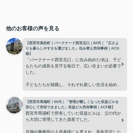
他のお客様の声を見る
【西宮市高松町｜パークナード西宮北口｜60代｜「広さよ
りも暮らしやすさを選びました」住み替え売却事例｜ACG
様】
「パークナード西宮北口」に住み始めた頃は、子ど
もたちの成長を見守る毎日で、広い住まいが必要で
した。
子どもたちが就職し、それぞれ新しい生活を始める
と、夫婦二人だけの生活になりました。
【西宮市馬場町｜60代｜「管理が難しくなった収益ビルを
使わない部屋が増え、
安心して売却できました」収益ビル売却事例｜ACF様】
西宮市馬場町で所有していた収益ビルは、父の代か
「今の私たちには少し広すぎるね。」
ら大切に管理してきた資産でした。
と話すことが多くなりました。
店舗や事務所の入居者様にも恵まれ、長年安定した