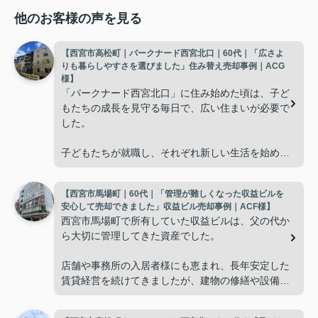
他のお客様の声を見る
【西宮市高松町｜パークナード西宮北口｜60代｜「広さよ
りも暮らしやすさを選びました」住み替え売却事例｜ACG
様】
「パークナード西宮北口」に住み始めた頃は、子ど
もたちの成長を見守る毎日で、広い住まいが必要で
した。
子どもたちが就職し、それぞれ新しい生活を始める
と、夫婦二人だけの生活になりました。
【西宮市馬場町｜60代｜「管理が難しくなった収益ビルを
使わない部屋が増え、
安心して売却できました」収益ビル売却事例｜ACF様】
西宮市馬場町で所有していた収益ビルは、父の代か
「今の私たちには少し広すぎるね。」
ら大切に管理してきた資産でした。
と話すことが多くなりました。
店舗や事務所の入居者様にも恵まれ、長年安定した
賃貸経営を続けてきましたが、建物の修繕や設備更
掃除や管理の負担も考え、夫婦二人にちょうど良い
新など、管理の負担が年々大きくなってきました。
広さの住まいへ住み替えることを決めました。