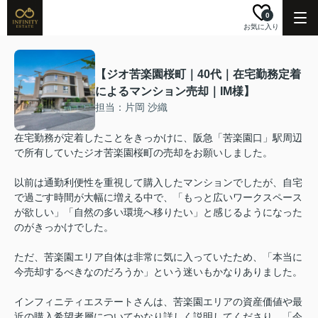
0
お気に入り
【ジオ苦楽園桜町｜40代｜在宅勤務定着
によるマンション売却｜IM様】
担当：片岡 沙織
在宅勤務が定着したことをきっかけに、阪急「苦楽園口」駅周辺
で所有していたジオ苦楽園桜町の売却をお願いしました。
以前は通勤利便性を重視して購入したマンションでしたが、自宅
で過ごす時間が大幅に増える中で、「もっと広いワークスペース
が欲しい」「自然の多い環境へ移りたい」と感じるようになった
のがきっかけでした。
ただ、苦楽園エリア自体は非常に気に入っていたため、「本当に
今売却するべきなのだろうか」という迷いもかなりありました。
インフィニティエステートさんは、苦楽園エリアの資産価値や最
近の購入希望者層についてかなり詳しく説明してくださり、「今