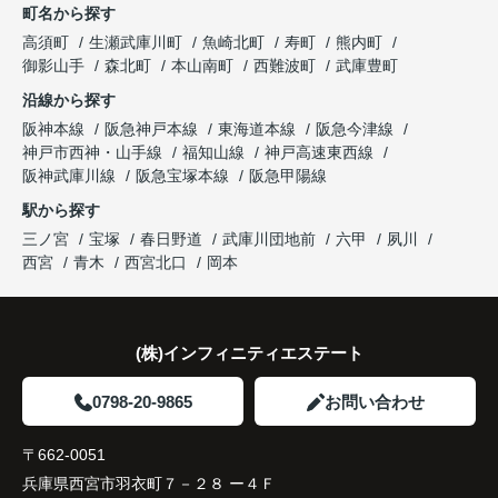
町名から探す
り、住み替えを決断して本当に良かったと思ってい
長年守ってきた資産を安心して引き継ぐことがで
ます。
販売活動では、西宮北口駅へのアクセス、阪急西宮
高須町
生瀬武庫川町
魚崎北町
寿町
熊内町
き、家族全員が納得できる売却となりました。
ガーデンズ、教育施設、商業施設など、このエリア
御影山手
森北町
本山南町
西難波町
武庫豊町
ならではの魅力を分かりやすく紹介してくださいま
沿線から探す
した。
阪神本線
阪急神戸本線
東海道本線
阪急今津線
神戸市西神・山手線
福知山線
神戸高速東西線
購入されたご家族は、
阪神武庫川線
阪急宝塚本線
阪急甲陽線
「通勤にも通学にも便利な環境ですね。」
駅から探す
三ノ宮
宝塚
春日野道
武庫川団地前
六甲
夙川
と大変喜ばれ、この住まいを選ばれました。
西宮
青木
西宮北口
岡本
住み替え後は家族それぞれの通勤・通学時間が短く
なり、夕食を一緒に囲める日が増えました。
(株)インフィニティエステート
家族全員にとって、将来を見据えた良い選択だった
と感じています。
0798-20-9865
お問い合わせ
〒662-0051
兵庫県西宮市羽衣町７－２８ ー４Ｆ