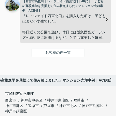
【西宮市高松町｜レ・ジェイド西宮北口｜40代｜「子ども
子どもたちはそれぞれ別の仕事に就いており、
インフィニティエステートさんへ相談すると、「パ
の高校進学を見据えて住み替えました」マンション売却事
ークナード西宮北口」の査定だけでなく、住み替え
例｜ACE様】
「将来、このビルの管理を任せるのは難しいかもし
先とのスケジュールや資金計画まで丁寧にサポート
「レ・ジェイド西宮北口」を購入した頃は、子ども
れない。」
してくださいました。
はまだ小学生でした。
と家族で話し合うようになりました。
販売活動では、西宮北口駅へのアクセス、阪急西宮
毎日近くの公園で遊び、休日には阪急西宮ガーデン
ガーデンズ、医療機関や買い物施設など、将来も安
ズへ買い物に出掛けるなど、とても充実した毎日を
インフィニティエステートさんへ相談すると、収益
心して暮らせる住環境を詳しく紹介していただきま
過ごしていました。
ビルとしての資産価値や収支状況を丁寧に分析し、
した。
投資家向けの販売方法をご提案いただきました。
お客様の声一覧
年月が経ち、子どもが高校進学を意識する年齢にな
購入されたご家族は、
ると、
賃貸借契約や修繕履歴なども分かりやすく整理して
くださり、安心して販売活動を進めることができま
「子育てにも便利で、とても住みやすそうです
「通学時間や家族の生活リズムを考えた住まいを選
した。
ね。」
びたい。」
の高校進学を見据えて住み替えました」マンション売却事例｜ACE様】
購入された法人様は、
と喜ばれ、ご契約となりました。
と夫婦で話し合うようになりました。
市区町村から探す
「立地も良く、長期保有したい物件です。」
住み替え後は掃除の時間も短くなり、夫婦で外出や
インフィニティエステートさんへ相談すると、
西宮市
神戸市中央区
神戸市東灘区
尼崎市
趣味を楽しむ時間が増えました。
「レ・ジェイド西宮北口」の査定だけでなく、新居
神戸市灘区
宝塚市
芦屋市
神戸市北区
神戸市兵庫区
と話され、このビルを大切に運営してくださること
購入とのタイミングや資金計画についても丁寧に説
神戸市須磨区
になりました。
これからの暮らしを前向きに考えられるようにな
明してくださいました。