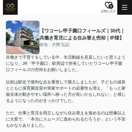
0
お気に入り
【ワコーレ甲子園口フィールズ｜30代｜
共働き育児による住み替え売却｜IP様】
担当：片岡 弘記
共働きで子育てをしている中、生活動線を見直したいと思うよう
になり、JR「甲子園口」駅周辺で所有していたワコーレ甲子園
口フィールズの売却をお願いしました。
以前は駅近で便利な点を重視して購入しましたが、子どもの成長
とともに保育園送迎や実家サポートの必要性も増え、「もっと家
族全体が動きやすい場所へ移った方が良いかもしれない」と感じ
るようになったのがきっかけでした。
ただ、仕事と育児を両立しながら住み替えを進めるのは想像以上
に大変で、「本当にスムーズに進められるだろうか」という不安
もかなりありました。