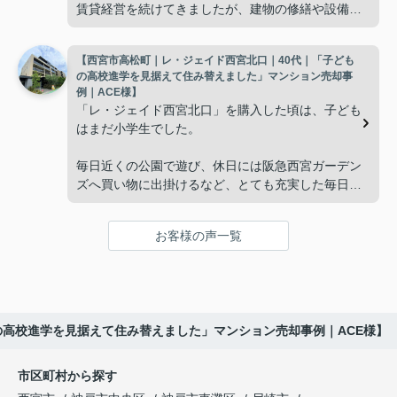
賃貸経営を続けてきましたが、建物の修繕や設備更
掃除や管理の負担も考え、夫婦二人にちょうど良い
新など、管理の負担が年々大きくなってきました。
広さの住まいへ住み替えることを決めました。
【西宮市高松町｜レ・ジェイド西宮北口｜40代｜「子ども
子どもたちはそれぞれ別の仕事に就いており、
インフィニティエステートさんへ相談すると、「パ
の高校進学を見据えて住み替えました」マンション売却事
ークナード西宮北口」の査定だけでなく、住み替え
例｜ACE様】
「将来、このビルの管理を任せるのは難しいかもし
先とのスケジュールや資金計画まで丁寧にサポート
「レ・ジェイド西宮北口」を購入した頃は、子ども
れない。」
してくださいました。
はまだ小学生でした。
と家族で話し合うようになりました。
販売活動では、西宮北口駅へのアクセス、阪急西宮
毎日近くの公園で遊び、休日には阪急西宮ガーデン
ガーデンズ、医療機関や買い物施設など、将来も安
ズへ買い物に出掛けるなど、とても充実した毎日を
インフィニティエステートさんへ相談すると、収益
心して暮らせる住環境を詳しく紹介していただきま
過ごしていました。
ビルとしての資産価値や収支状況を丁寧に分析し、
した。
投資家向けの販売方法をご提案いただきました。
お客様の声一覧
年月が経ち、子どもが高校進学を意識する年齢にな
購入されたご家族は、
ると、
賃貸借契約や修繕履歴なども分かりやすく整理して
くださり、安心して販売活動を進めることができま
「子育てにも便利で、とても住みやすそうです
「通学時間や家族の生活リズムを考えた住まいを選
した。
ね。」
びたい。」
の高校進学を見据えて住み替えました」マンション売却事例｜ACE様】
購入された法人様は、
と喜ばれ、ご契約となりました。
と夫婦で話し合うようになりました。
市区町村から探す
「立地も良く、長期保有したい物件です。」
住み替え後は掃除の時間も短くなり、夫婦で外出や
インフィニティエステートさんへ相談すると、