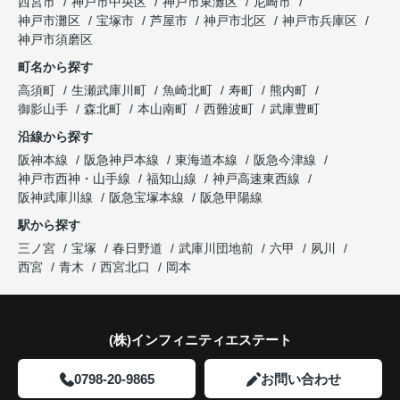
西宮市
神戸市中央区
神戸市東灘区
尼崎市
趣味を楽しむ時間が増えました。
「レ・ジェイド西宮北口」の査定だけでなく、新居
神戸市灘区
宝塚市
芦屋市
神戸市北区
神戸市兵庫区
と話され、このビルを大切に運営してくださること
購入とのタイミングや資金計画についても丁寧に説
神戸市須磨区
になりました。
これからの暮らしを前向きに考えられるようにな
明してくださいました。
町名から探す
り、住み替えを決断して本当に良かったと思ってい
長年守ってきた資産を安心して引き継ぐことがで
ます。
販売活動では、西宮北口駅へのアクセス、阪急西宮
高須町
生瀬武庫川町
魚崎北町
寿町
熊内町
き、家族全員が納得できる売却となりました。
ガーデンズ、教育施設、商業施設など、このエリア
御影山手
森北町
本山南町
西難波町
武庫豊町
ならではの魅力を分かりやすく紹介してくださいま
沿線から探す
した。
阪神本線
阪急神戸本線
東海道本線
阪急今津線
神戸市西神・山手線
福知山線
神戸高速東西線
購入されたご家族は、
阪神武庫川線
阪急宝塚本線
阪急甲陽線
「通勤にも通学にも便利な環境ですね。」
駅から探す
三ノ宮
宝塚
春日野道
武庫川団地前
六甲
夙川
と大変喜ばれ、この住まいを選ばれました。
西宮
青木
西宮北口
岡本
住み替え後は家族それぞれの通勤・通学時間が短く
なり、夕食を一緒に囲める日が増えました。
(株)インフィニティエステート
家族全員にとって、将来を見据えた良い選択だった
と感じています。
0798-20-9865
お問い合わせ