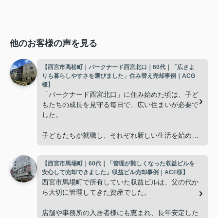
他のお客様の声を見る
【西宮市高松町｜パークナード西宮北口｜60代｜「広さよ
りも暮らしやすさを選びました」住み替え売却事例｜ACG
様】
「パークナード西宮北口」に住み始めた頃は、子ど
もたちの成長を見守る毎日で、広い住まいが必要で
した。
子どもたちが就職し、それぞれ新しい生活を始める
と、夫婦二人だけの生活になりました。
【西宮市馬場町｜60代｜「管理が難しくなった収益ビルを
使わない部屋が増え、
安心して売却できました」収益ビル売却事例｜ACF様】
西宮市馬場町で所有していた収益ビルは、父の代か
「今の私たちには少し広すぎるね。」
ら大切に管理してきた資産でした。
と話すことが多くなりました。
店舗や事務所の入居者様にも恵まれ、長年安定した