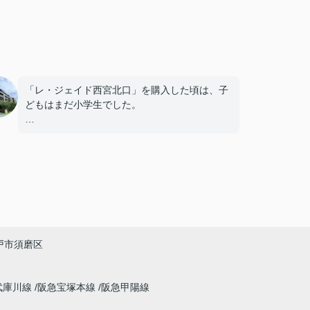
「レ・ジェイド西宮北口」を購入した頃は、子
どもはまだ小学生でした。
毎日近くの公園で遊び、休日には阪急西宮ガー
デンズへ買い物に出掛けるなど、とても充実し
た毎日を過ごしていました。
年月が経ち、子どもが高校進学を意識する年齢
になると、
「通学時間や家族の生活リズムを考えた住まい
戸市須磨区
を選びたい。」
と夫婦で話し合うようになりました。
武庫川線
阪急宝塚本線
阪急甲陽線
インフィニティエステートさんへ相談すると、