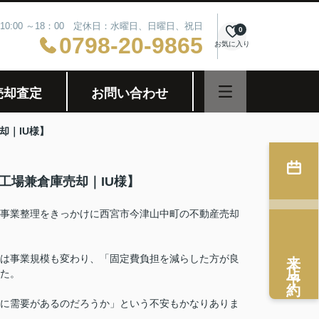
10:00 ～18：00 定休日：水曜日、日曜日、祝日
0
0798-20-9865
お気に入り
売却査定
お問い合わせ
却｜IU様】
工場兼倉庫売却｜IU様】
事業整理をきっかけに西宮市今津山中町の不動産売却
来店予約
は事業規模も変わり、「固定費負担を減らした方が良
た。
に需要があるのだろうか」という不安もかなりありま