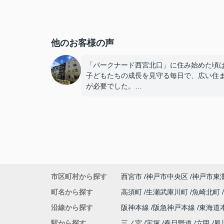
他のお客様の声
「パークナード西宮北口」に住み始めた頃
子どもたちの成長を見守る毎日で、広い住
が必要でした。
子どもたちが就職し、それぞれ新しい生活
めると、夫婦二人だけの生活になりました
使わない部屋が増え、
「今の私たちには少し広すぎるね。」
市区町村から探す
西宮市
神戸市中央区
神戸市東
と話すことが多くなりました。
町名から探す
高須町
生瀬武庫川町
魚崎北町
掃除や管理の負担も考え、夫婦二人にちょ
沿線から探す
阪神本線
阪急神戸本線
東海道
良い広さの住まいへ住み替えることを決め
た。
駅から探す
三ノ宮
宝塚
春日野道
六甲
夙