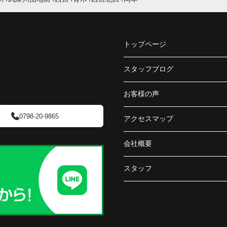
収益ビルとしての資産価値や収支状況を丁寧に
と、
分析し、投資家向けの販売方法をご提案いただ
く、
きました。
で丁
トップページ
賃貸借契約や修繕履歴なども分かりやすく整理
してくださり、安心して販売活動を進めること
スタッフブログ
阪急
ができました。
ど、
お客様の声
介し
購入された法人様は、
「立地も良く、長期保有したい物件です。」
0798-20-9865
アクセスマップ
と話され、このビルを大切に運営してくださる
会社概要
です
ことになりました。
スタッフ
長年守ってきた資産を安心して引き継ぐことが
でき、家族全員が納得できる売却となりまし
た。
で外