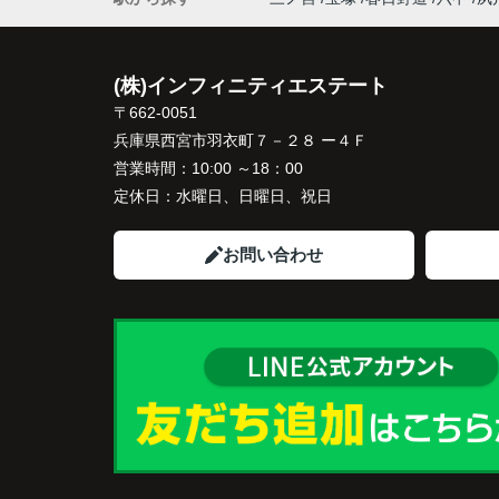
インフィニティエステートさんへ相談する
「パークナード西宮北口」の査定だけでな
(株)インフィニティエステート
住み替え先とのスケジュールや資金計画ま
〒662-0051
寧にサポートしてくださいました。
兵庫県西宮市羽衣町７－２８ ー４Ｆ
販売活動では、西宮北口駅へのアクセス、
営業時間：
10:00 ～18：00
西宮ガーデンズ、医療機関や買い物施設な
定休日：
水曜日、日曜日、祝日
将来も安心して暮らせる住環境を詳しく紹
ていただきました。
お問い合わせ
購入されたご家族は、
「子育てにも便利で、とても住みやすそう
ね。」
と喜ばれ、ご契約となりました。
住み替え後は掃除の時間も短くなり、夫婦
出や趣味を楽しむ時間が増えました。