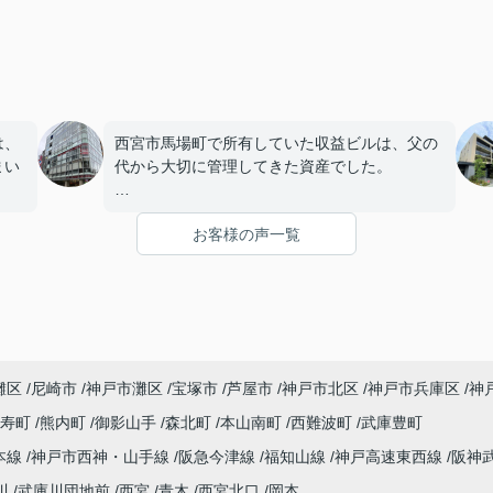
は、
西宮市馬場町で所有していた収益ビルは、父の
まい
代から大切に管理してきた資産でした。
店舗や事務所の入居者様にも恵まれ、長年安定
お客様の声一覧
を始
した賃貸経営を続けてきましたが、建物の修繕
。
や設備更新など、管理の負担が年々大きくなっ
てきました。
子どもたちはそれぞれ別の仕事に就いており、
「将来、このビルの管理を任せるのは難しいか
灘区
尼崎市
神戸市灘区
宝塚市
芦屋市
神戸市北区
神戸市兵庫区
神
もしれない。」
寿町
熊内町
御影山手
森北町
本山南町
西難波町
武庫豊町
うど
と家族で話し合うようになりました。
本線
神戸市西神・山手線
阪急今津線
福知山線
神戸高速東西線
阪神
まし
インフィニティエステートさんへ相談すると、
川
武庫川団地前
西宮
青木
西宮北口
岡本