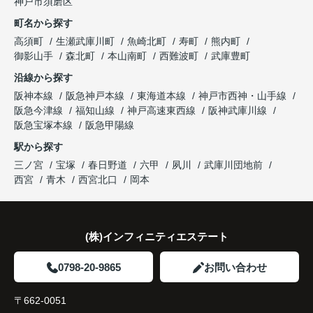
神戸市須磨区
になりました。
これからの暮らしを前向きに考えられるようにな
明してくださいました。
町名から探す
り、住み替えを決断して本当に良かったと思ってい
長年守ってきた資産を安心して引き継ぐことがで
ます。
販売活動では、西宮北口駅へのアクセス、阪急西宮
高須町
生瀬武庫川町
魚崎北町
寿町
熊内町
き、家族全員が納得できる売却となりました。
ガーデンズ、教育施設、商業施設など、このエリア
御影山手
森北町
本山南町
西難波町
武庫豊町
ならではの魅力を分かりやすく紹介してくださいま
沿線から探す
した。
阪神本線
阪急神戸本線
東海道本線
神戸市西神・山手線
阪急今津線
福知山線
神戸高速東西線
阪神武庫川線
購入されたご家族は、
阪急宝塚本線
阪急甲陽線
「通勤にも通学にも便利な環境ですね。」
駅から探す
三ノ宮
宝塚
春日野道
六甲
夙川
武庫川団地前
と大変喜ばれ、この住まいを選ばれました。
西宮
青木
西宮北口
岡本
住み替え後は家族それぞれの通勤・通学時間が短く
なり、夕食を一緒に囲める日が増えました。
(株)インフィニティエステート
家族全員にとって、将来を見据えた良い選択だった
と感じています。
0798-20-9865
お問い合わせ
〒662-0051