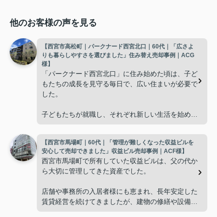
他のお客様の声を見る
【西宮市高松町｜パークナード西宮北口｜60代｜「広さよ
りも暮らしやすさを選びました」住み替え売却事例｜ACG
様】
「パークナード西宮北口」に住み始めた頃は、子ど
もたちの成長を見守る毎日で、広い住まいが必要で
した。
子どもたちが就職し、それぞれ新しい生活を始める
と、夫婦二人だけの生活になりました。
【西宮市馬場町｜60代｜「管理が難しくなった収益ビルを
使わない部屋が増え、
安心して売却できました」収益ビル売却事例｜ACF様】
西宮市馬場町で所有していた収益ビルは、父の代か
「今の私たちには少し広すぎるね。」
ら大切に管理してきた資産でした。
と話すことが多くなりました。
店舗や事務所の入居者様にも恵まれ、長年安定した
賃貸経営を続けてきましたが、建物の修繕や設備更
掃除や管理の負担も考え、夫婦二人にちょうど良い
新など、管理の負担が年々大きくなってきました。
広さの住まいへ住み替えることを決めました。