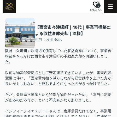
0
お気に入り
【西宮市今津曙町｜40代｜事業再構築に
よる収益倉庫売却｜IX様】
担当：片岡 弘記
阪神「久寿川」駅周辺で所有していた収益倉庫について、事業再
構築をきっかけに西宮市今津曙町の不動産売却をお願いしまし
た。
以前は物流保管拠点として安定運営できていましたが、事業内容
変更に伴い、「固定費負担を減らしながら経営効率を上げた方が
良いかもしれない」と感じるようになったのがきっかけでした。
ただ、倉庫系不動産という特殊な物件だったため、「本当に需要
があるのだろうか」という不安もかなりありました。
インフィニティエステートさんは、倉庫需要だけでなく、事業用
地や建替え需要までかなり詳しく説明してくださり、「立地的に