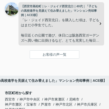
【西宮市高松町｜レ・ジェイド西宮北口｜40代｜「子ども
子どもたちはそれぞれ別の仕事に就いており、
インフィニティエステートさんへ相談すると、「パ
の高校進学を見据えて住み替えました」マンション売却事
ークナード西宮北口」の査定だけでなく、住み替え
例｜ACE様】
「将来、このビルの管理を任せるのは難しいかもし
先とのスケジュールや資金計画まで丁寧にサポート
「レ・ジェイド西宮北口」を購入した頃は、子ども
れない。」
してくださいました。
はまだ小学生でした。
と家族で話し合うようになりました。
販売活動では、西宮北口駅へのアクセス、阪急西宮
毎日近くの公園で遊び、休日には阪急西宮ガーデン
ガーデンズ、医療機関や買い物施設など、将来も安
ズへ買い物に出掛けるなど、とても充実した毎日を
インフィニティエステートさんへ相談すると、収益
心して暮らせる住環境を詳しく紹介していただきま
過ごしていました。
ビルとしての資産価値や収支状況を丁寧に分析し、
した。
投資家向けの販売方法をご提案いただきました。
お客様の声一覧
年月が経ち、子どもが高校進学を意識する年齢にな
購入されたご家族は、
ると、
賃貸借契約や修繕履歴なども分かりやすく整理して
くださり、安心して販売活動を進めることができま
「子育てにも便利で、とても住みやすそうです
「通学時間や家族の生活リズムを考えた住まいを選
した。
ね。」
びたい。」
の高校進学を見据えて住み替えました」マンション売却事例｜ACE様】
購入された法人様は、
と喜ばれ、ご契約となりました。
と夫婦で話し合うようになりました。
市区町村から探す
「立地も良く、長期保有したい物件です。」
住み替え後は掃除の時間も短くなり、夫婦で外出や
インフィニティエステートさんへ相談すると、
西宮市
神戸市中央区
神戸市東灘区
尼崎市
趣味を楽しむ時間が増えました。
「レ・ジェイド西宮北口」の査定だけでなく、新居
神戸市灘区
宝塚市
芦屋市
神戸市北区
神戸市兵庫区
と話され、このビルを大切に運営してくださること
購入とのタイミングや資金計画についても丁寧に説