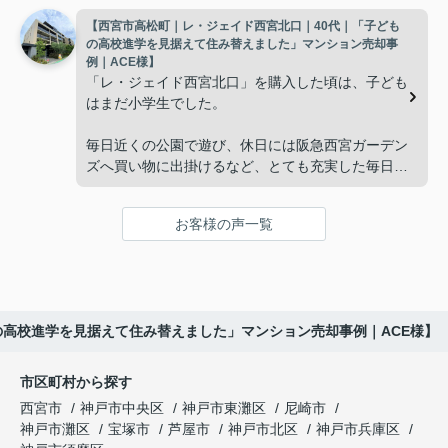
【西宮市高松町｜レ・ジェイド西宮北口｜40代｜「子ども
子どもたちはそれぞれ別の仕事に就いており、
インフィニティエステートさんへ相談すると、「パ
の高校進学を見据えて住み替えました」マンション売却事
ークナード西宮北口」の査定だけでなく、住み替え
例｜ACE様】
「将来、このビルの管理を任せるのは難しいかもし
先とのスケジュールや資金計画まで丁寧にサポート
「レ・ジェイド西宮北口」を購入した頃は、子ども
れない。」
してくださいました。
はまだ小学生でした。
と家族で話し合うようになりました。
販売活動では、西宮北口駅へのアクセス、阪急西宮
毎日近くの公園で遊び、休日には阪急西宮ガーデン
ガーデンズ、医療機関や買い物施設など、将来も安
ズへ買い物に出掛けるなど、とても充実した毎日を
インフィニティエステートさんへ相談すると、収益
心して暮らせる住環境を詳しく紹介していただきま
過ごしていました。
ビルとしての資産価値や収支状況を丁寧に分析し、
した。
投資家向けの販売方法をご提案いただきました。
お客様の声一覧
年月が経ち、子どもが高校進学を意識する年齢にな
購入されたご家族は、
ると、
賃貸借契約や修繕履歴なども分かりやすく整理して
くださり、安心して販売活動を進めることができま
「子育てにも便利で、とても住みやすそうです
「通学時間や家族の生活リズムを考えた住まいを選
した。
ね。」
びたい。」
の高校進学を見据えて住み替えました」マンション売却事例｜ACE様】
購入された法人様は、
と喜ばれ、ご契約となりました。
と夫婦で話し合うようになりました。
市区町村から探す
「立地も良く、長期保有したい物件です。」
住み替え後は掃除の時間も短くなり、夫婦で外出や
インフィニティエステートさんへ相談すると、
西宮市
神戸市中央区
神戸市東灘区
尼崎市
趣味を楽しむ時間が増えました。
「レ・ジェイド西宮北口」の査定だけでなく、新居
神戸市灘区
宝塚市
芦屋市
神戸市北区
神戸市兵庫区
と話され、このビルを大切に運営してくださること
購入とのタイミングや資金計画についても丁寧に説