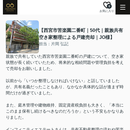
0
お気に入り
【西宮市苦楽園二番町｜50代｜親族共有
空き家整理による戸建売却｜JO様】
担当：片岡 弘記
親族で共有していた西宮市苦楽園二番町の戸建について、空き家
状態が長く続いていたため、将来的な相続問題や管理負担を考え
て売却をお願いしました。
以前から「いつか整理しなければいけない」と話していました
が、共有名義だったこともあり、なかなか具体的な話が進まず時
間だけが過ぎていました。
また、庭木管理や建物維持、固定資産税負担も大きく、「本当に
このまま保有し続けるべきなのだろうか」という不安もかなりあ
りました。
インフィニティエステートさんは、共有不動産整理の流れや苦楽