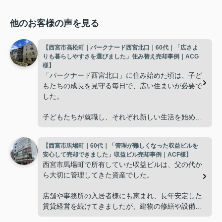
他のお客様の声を見る
【西宮市高松町｜パークナード西宮北口｜60代｜「広さよ
りも暮らしやすさを選びました」住み替え売却事例｜ACG
様】
「パークナード西宮北口」に住み始めた頃は、子ど
もたちの成長を見守る毎日で、広い住まいが必要で
した。
子どもたちが就職し、それぞれ新しい生活を始める
と、夫婦二人だけの生活になりました。
【西宮市馬場町｜60代｜「管理が難しくなった収益ビルを
使わない部屋が増え、
安心して売却できました」収益ビル売却事例｜ACF様】
西宮市馬場町で所有していた収益ビルは、父の代か
「今の私たちには少し広すぎるね。」
ら大切に管理してきた資産でした。
と話すことが多くなりました。
店舗や事務所の入居者様にも恵まれ、長年安定した
賃貸経営を続けてきましたが、建物の修繕や設備更
掃除や管理の負担も考え、夫婦二人にちょうど良い
新など、管理の負担が年々大きくなってきました。
広さの住まいへ住み替えることを決めました。