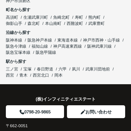
神戸市須磨区
になりました。
これからの暮らしを前向きに考えられるようにな
明してくださいました。
町名から探す
り、住み替えを決断して本当に良かったと思ってい
長年守ってきた資産を安心して引き継ぐことがで
ます。
販売活動では、西宮北口駅へのアクセス、阪急西宮
高須町
生瀬武庫川町
魚崎北町
寿町
熊内町
き、家族全員が納得できる売却となりました。
ガーデンズ、教育施設、商業施設など、このエリア
御影山手
森北町
本山南町
西難波町
武庫豊町
ならではの魅力を分かりやすく紹介してくださいま
沿線から探す
した。
阪神本線
阪急神戸本線
東海道本線
神戸市西神・山手線
阪急今津線
福知山線
神戸高速東西線
阪神武庫川線
購入されたご家族は、
阪急宝塚本線
阪急甲陽線
「通勤にも通学にも便利な環境ですね。」
駅から探す
三ノ宮
宝塚
春日野道
六甲
夙川
武庫川団地前
と大変喜ばれ、この住まいを選ばれました。
西宮
青木
西宮北口
岡本
住み替え後は家族それぞれの通勤・通学時間が短く
なり、夕食を一緒に囲める日が増えました。
(株)インフィニティエステート
家族全員にとって、将来を見据えた良い選択だった
と感じています。
0798-20-9865
お問い合わせ
〒662-0051