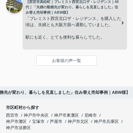
【西宮市高松町｜プレミスト西宮北口ザ・レジデンス｜40
ただ、
インフィニティエステートさんへ相談すると、「グ
代｜「夫婦の勤務先が変わり、暮らしを見直しました」住
ランドメゾン西宮北口昭和園」の査定だけでなく、
み替え売却事例｜ABW様】
「こういう土地は人気がないのでは。」
売却と新居への住み替え時期を無理なく進められる
「プレミスト西宮北口ザ・レジデンス」を購入した
よう細かくサポートしてくださいました。
頃は、夫婦とも大阪方面へ通勤していました。
という不安があり、相談するまでに少し時間がかか
りました。
販売活動では、西宮北口駅へのアクセス、阪急西宮
駅にも近く、とても便利な暮らしでした。
ガーデンズ、医療機関、商業施設など、日々の暮ら
インフィニティエステートさんへ相談すると、路地
しに便利な住環境を丁寧に紹介してくださいまし
しかし数年後、主人は神戸方面へ、私は西宮市内へ
状敷地には車通りが少なく、落ち着いた暮らしを希
た。
と勤務先が変わり、毎日の生活リズムが以前とは大
望される方から一定の需要があることを教えていた
お客様の声一覧
きく変化しました。
だきました。
ご購入いただいたご家族は、
通勤時間だけではなく、子どもの送り迎えや買い物
販売活動では、門戸厄神駅へのアクセスや周辺の教
「子育て環境も良く、長く安心して暮らせそうで
の動線も変わり、
育環境、公園、買い物施設など、生活のしやすさも
す。」
丁寧に紹介してくださいました。
勤務先が変わり、暮らしを見直しました」住み替え売却事例｜ABW様】
「今の生活に合う住まいを考えよう。」
と笑顔で話され、この住まいを新しい生活の場とし
内覧に来られたご家族は、
て選ばれました。
という話になりました。
市区町村から探す
西宮市
神戸市中央区
神戸市東灘区
尼崎市
「小さな子どもがいるので、道路から少し離れてい
現在は夫婦二人の生活に合った住まいで、趣味や旅
インフィニティエステートさんへ相談すると、「プ
神戸市灘区
宝塚市
芦屋市
神戸市北区
神戸市兵庫区
る安心感がありますね。」
行を楽しみながら、ゆったりとした毎日を過ごして
レミスト西宮北口ザ・レジデンス」の査定だけでな
神戸市須磨区
います。
く、住み替え先とのスケジュール調整や資金計画も