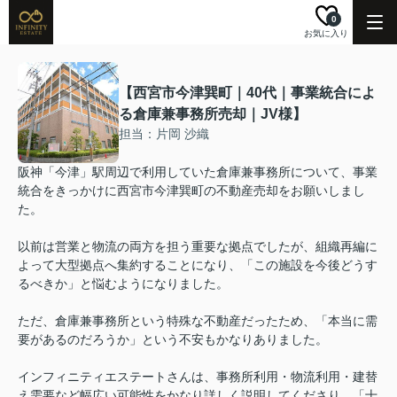
0
お気に入り
【西宮市今津巽町｜40代｜事業統合によ
る倉庫兼事務所売却｜JV様】
担当：片岡 沙織
阪神「今津」駅周辺で利用していた倉庫兼事務所について、事業
統合をきっかけに西宮市今津巽町の不動産売却をお願いしまし
た。
以前は営業と物流の両方を担う重要な拠点でしたが、組織再編に
よって大型拠点へ集約することになり、「この施設を今後どうす
るべきか」と悩むようになりました。
ただ、倉庫兼事務所という特殊な不動産だったため、「本当に需
要があるのだろうか」という不安もかなりありました。
インフィニティエステートさんは、事務所利用・物流利用・建替
え需要など幅広い可能性をかなり詳しく説明してくださり、「十