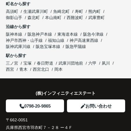
と前向きに評価してくださいました。
町名から探す
丁寧にサポートしてくださいました。
住み替えによって、これからの人生がさらに楽しみ
高須町
生瀬武庫川町
魚崎北町
寿町
熊内町
思い込みだけで判断せず、専門家へ相談して本当に
になりました。
販売活動では、西宮北口駅へのアクセス、阪急西宮
御影山手
森北町
本山南町
西難波町
武庫豊町
良かったと思います。
ガーデンズ、教育施設、生活利便施設など、このマ
沿線から探す
ンションならではの魅力を詳しく紹介してください
大切な住まいを安心して次のご家族へ引き継ぐこと
阪神本線
阪急神戸本線
東海道本線
阪急今津線
ました。
ができました。
神戸市西神・山手線
福知山線
神戸高速東西線
阪神武庫川線
阪急宝塚本線
阪急甲陽線
購入されたご夫婦は、
駅から探す
「夫婦とも通勤しやすく、将来も安心して暮らせる
三ノ宮
宝塚
春日野道
武庫川団地前
六甲
夙川
環境ですね。」
西宮
青木
西宮北口
岡本
と話され、ご契約となりました。
住み替え後は家族全員の生活動線が良くなり、毎日
(株)インフィニティエステート
にゆとりが生まれています。
0798-20-9865
お問い合わせ
住まいを変えたことで、家族との時間も以前より増
えたように感じています。
〒662-0051
兵庫県西宮市羽衣町７－２８ ー４Ｆ