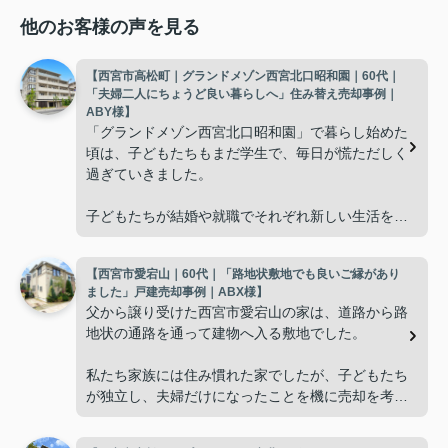
他のお客様の声を見る
【西宮市高松町｜グランドメゾン西宮北口昭和園｜60代｜
「夫婦二人にちょうど良い暮らしへ」住み替え売却事例｜
ABY様】
「グランドメゾン西宮北口昭和園」で暮らし始めた
頃は、子どもたちもまだ学生で、毎日が慌ただしく
過ぎていきました。
子どもたちが結婚や就職でそれぞれ新しい生活を始
め、夫婦二人だけの時間が増えると、
【西宮市愛宕山｜60代｜「路地状敷地でも良いご縁があり
「これからの暮らしに合った住まいを選びたい
ました」戸建売却事例｜ABX様】
ね。」
父から譲り受けた西宮市愛宕山の家は、道路から路
地状の通路を通って建物へ入る敷地でした。
と自然に話すようになりました。
私たち家族には住み慣れた家でしたが、子どもたち
広さよりも、掃除や管理がしやすく、毎日の生活を
が独立し、夫婦だけになったことを機に売却を考え
快適に送れることを重視するようになり、住み替え
るようになりました。
を決意しました。