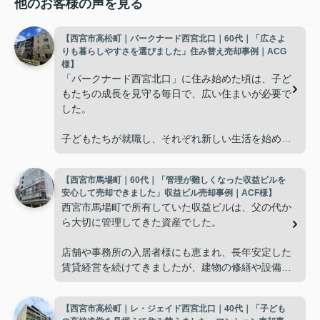
他のお客様の声を見る
【西宮市高松町｜パークナード西宮北口｜60代｜「広さよ
りも暮らしやすさを選びました」住み替え売却事例｜ACG
様】
「パークナード西宮北口」に住み始めた頃は、子ど
もたちの成長を見守る毎日で、広い住まいが必要で
した。
子どもたちが就職し、それぞれ新しい生活を始める
と、夫婦二人だけの生活になりました。
【西宮市馬場町｜60代｜「管理が難しくなった収益ビルを
使わない部屋が増え、
安心して売却できました」収益ビル売却事例｜ACF様】
西宮市馬場町で所有していた収益ビルは、父の代か
「今の私たちには少し広すぎるね。」
ら大切に管理してきた資産でした。
と話すことが多くなりました。
店舗や事務所の入居者様にも恵まれ、長年安定した
賃貸経営を続けてきましたが、建物の修繕や設備更
掃除や管理の負担も考え、夫婦二人にちょうど良い
新など、管理の負担が年々大きくなってきました。
広さの住まいへ住み替えることを決めました。
【西宮市高松町｜レ・ジェイド西宮北口｜40代｜「子ども
子どもたちはそれぞれ別の仕事に就いており、
インフィニティエステートさんへ相談すると、「パ