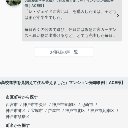
の高校進学を見据えて住み替えました」マンション売却事
ークナード西宮北口」の査定だけでなく、住み替え
例｜ACE様】
「将来、このビルの管理を任せるのは難しいかもし
先とのスケジュールや資金計画まで丁寧にサポート
「レ・ジェイド西宮北口」を購入した頃は、子ども
れない。」
してくださいました。
はまだ小学生でした。
と家族で話し合うようになりました。
販売活動では、西宮北口駅へのアクセス、阪急西宮
毎日近くの公園で遊び、休日には阪急西宮ガーデン
ガーデンズ、医療機関や買い物施設など、将来も安
ズへ買い物に出掛けるなど、とても充実した毎日を
インフィニティエステートさんへ相談すると、収益
心して暮らせる住環境を詳しく紹介していただきま
過ごしていました。
ビルとしての資産価値や収支状況を丁寧に分析し、
した。
投資家向けの販売方法をご提案いただきました。
お客様の声一覧
年月が経ち、子どもが高校進学を意識する年齢にな
購入されたご家族は、
ると、
賃貸借契約や修繕履歴なども分かりやすく整理して
くださり、安心して販売活動を進めることができま
「子育てにも便利で、とても住みやすそうです
「通学時間や家族の生活リズムを考えた住まいを選
した。
ね。」
びたい。」
の高校進学を見据えて住み替えました」マンション売却事例｜ACE様】
購入された法人様は、
と喜ばれ、ご契約となりました。
と夫婦で話し合うようになりました。
市区町村から探す
「立地も良く、長期保有したい物件です。」
住み替え後は掃除の時間も短くなり、夫婦で外出や
インフィニティエステートさんへ相談すると、
西宮市
神戸市中央区
神戸市東灘区
尼崎市
趣味を楽しむ時間が増えました。
「レ・ジェイド西宮北口」の査定だけでなく、新居
神戸市灘区
宝塚市
芦屋市
神戸市北区
神戸市兵庫区
と話され、このビルを大切に運営してくださること
購入とのタイミングや資金計画についても丁寧に説
神戸市須磨区
になりました。
これからの暮らしを前向きに考えられるようにな
明してくださいました。
町名から探す
り、住み替えを決断して本当に良かったと思ってい