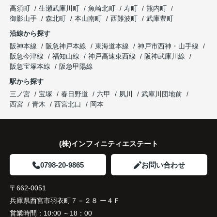
長年守ってきた資産を安心して引き継ぐことがで
ます。
販売活動では、西宮北口駅へのアクセス、阪急西宮
高須町
生瀬武庫川町
魚崎北町
寿町
熊内町
き、家族全員が納得できる売却となりました。
ガーデンズ、教育施設、商業施設など、このエリア
御影山手
森北町
本山南町
西難波町
武庫豊町
ならではの魅力を分かりやすく紹介してくださいま
沿線から探す
した。
阪神本線
阪急神戸本線
東海道本線
神戸市西神・山手線
阪急今津線
福知山線
神戸高速東西線
阪神武庫川線
購入されたご家族は、
阪急宝塚本線
阪急甲陽線
「通勤にも通学にも便利な環境ですね。」
駅から探す
三ノ宮
宝塚
春日野道
六甲
夙川
武庫川団地前
と大変喜ばれ、この住まいを選ばれました。
西宮
青木
西宮北口
岡本
住み替え後は家族それぞれの通勤・通学時間が短く
なり、夕食を一緒に囲める日が増えました。
(株)インフィニティエステート
家族全員にとって、将来を見据えた良い選択だった
と感じています。
0798-20-9865
お問い合わせ
〒662-0051
兵庫県西宮市羽衣町７－２８ ー４Ｆ
営業時間：
10:00 ～18：00