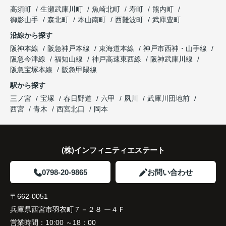
長年守ってきた資産を安心して引き継ぐことがで
ます。
販売活動では、西宮北口駅へのアクセス、阪急西宮
高須町
生瀬武庫川町
魚崎北町
寿町
熊内町
き、家族全員が納得できる売却となりました。
ガーデンズ、教育施設、商業施設など、このエリア
御影山手
森北町
本山南町
西難波町
武庫豊町
ならではの魅力を分かりやすく紹介してくださいま
沿線から探す
した。
阪神本線
阪急神戸本線
東海道本線
神戸市西神・山手線
阪急今津線
福知山線
神戸高速東西線
阪神武庫川線
購入されたご家族は、
阪急宝塚本線
阪急甲陽線
「通勤にも通学にも便利な環境ですね。」
駅から探す
三ノ宮
宝塚
春日野道
六甲
夙川
武庫川団地前
と大変喜ばれ、この住まいを選ばれました。
西宮
青木
西宮北口
岡本
住み替え後は家族それぞれの通勤・通学時間が短く
なり、夕食を一緒に囲める日が増えました。
(株)インフィニティエステート
家族全員にとって、将来を見据えた良い選択だった
と感じています。
0798-20-9865
お問い合わせ
〒662-0051
兵庫県西宮市羽衣町７－２８ ー４Ｆ
営業時間：
10:00 ～18：00