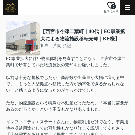
0
お気に入り
【西宮市今津二葉町｜40代｜EC事業拡
大による物流施設移転売却｜KE様】
担当：片岡 弘記
EC事業拡大に伴い物流体制を見直すことになり、西宮市今津二
葉町で所有していた物流施設の売却をお願いしました。
以前は十分な規模でしたが、商品数や出荷量が大幅に増える中
で、「もっと大型拠点へ移転した方が効率化できるかもしれな
い」と感じるようになったのがきっかけでした。
ただ、物流施設という特殊な不動産だったため、「本当に需要が
あるのだろうか」という不安もかなりありました。
インフィニティエステートさんは、物流利用だけでなく、事業用
地や収益用途としての可能性もかなり詳しく説明してくださり、
「十分需要があります」と提案してくださいました。