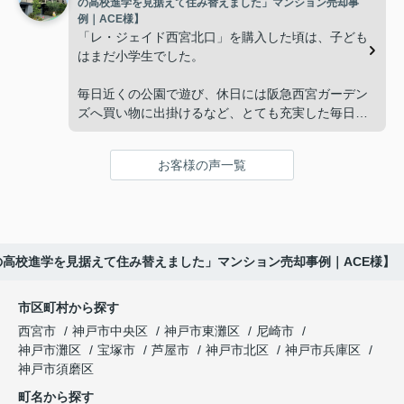
の高校進学を見据えて住み替えました」マンション売却事
ークナード西宮北口」の査定だけでなく、住み替え
例｜ACE様】
「将来、このビルの管理を任せるのは難しいかもし
先とのスケジュールや資金計画まで丁寧にサポート
「レ・ジェイド西宮北口」を購入した頃は、子ども
れない。」
してくださいました。
はまだ小学生でした。
と家族で話し合うようになりました。
販売活動では、西宮北口駅へのアクセス、阪急西宮
毎日近くの公園で遊び、休日には阪急西宮ガーデン
ガーデンズ、医療機関や買い物施設など、将来も安
ズへ買い物に出掛けるなど、とても充実した毎日を
インフィニティエステートさんへ相談すると、収益
心して暮らせる住環境を詳しく紹介していただきま
過ごしていました。
ビルとしての資産価値や収支状況を丁寧に分析し、
した。
投資家向けの販売方法をご提案いただきました。
お客様の声一覧
年月が経ち、子どもが高校進学を意識する年齢にな
購入されたご家族は、
ると、
賃貸借契約や修繕履歴なども分かりやすく整理して
くださり、安心して販売活動を進めることができま
「子育てにも便利で、とても住みやすそうです
「通学時間や家族の生活リズムを考えた住まいを選
した。
ね。」
びたい。」
の高校進学を見据えて住み替えました」マンション売却事例｜ACE様】
購入された法人様は、
と喜ばれ、ご契約となりました。
と夫婦で話し合うようになりました。
市区町村から探す
「立地も良く、長期保有したい物件です。」
住み替え後は掃除の時間も短くなり、夫婦で外出や
インフィニティエステートさんへ相談すると、
西宮市
神戸市中央区
神戸市東灘区
尼崎市
趣味を楽しむ時間が増えました。
「レ・ジェイド西宮北口」の査定だけでなく、新居
神戸市灘区
宝塚市
芦屋市
神戸市北区
神戸市兵庫区
と話され、このビルを大切に運営してくださること
購入とのタイミングや資金計画についても丁寧に説
神戸市須磨区
になりました。
これからの暮らしを前向きに考えられるようにな
明してくださいました。
町名から探す
り、住み替えを決断して本当に良かったと思ってい