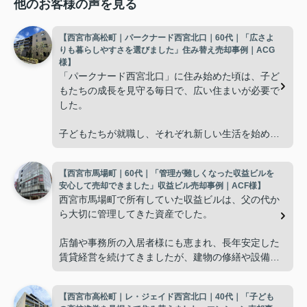
他のお客様の声を見る
【西宮市高松町｜パークナード西宮北口｜60代｜「広さよ
りも暮らしやすさを選びました」住み替え売却事例｜ACG
様】
「パークナード西宮北口」に住み始めた頃は、子ど
もたちの成長を見守る毎日で、広い住まいが必要で
した。
子どもたちが就職し、それぞれ新しい生活を始める
と、夫婦二人だけの生活になりました。
【西宮市馬場町｜60代｜「管理が難しくなった収益ビルを
使わない部屋が増え、
安心して売却できました」収益ビル売却事例｜ACF様】
西宮市馬場町で所有していた収益ビルは、父の代か
「今の私たちには少し広すぎるね。」
ら大切に管理してきた資産でした。
と話すことが多くなりました。
店舗や事務所の入居者様にも恵まれ、長年安定した
賃貸経営を続けてきましたが、建物の修繕や設備更
掃除や管理の負担も考え、夫婦二人にちょうど良い
新など、管理の負担が年々大きくなってきました。
広さの住まいへ住み替えることを決めました。
【西宮市高松町｜レ・ジェイド西宮北口｜40代｜「子ども
子どもたちはそれぞれ別の仕事に就いており、
インフィニティエステートさんへ相談すると、「パ