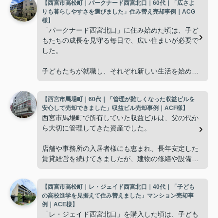
【西宮市高松町｜パークナード西宮北口｜60代｜「広さよ
りも暮らしやすさを選びました」住み替え売却事例｜ACG
様】
「パークナード西宮北口」に住み始めた頃は、子ど
もたちの成長を見守る毎日で、広い住まいが必要で
した。
子どもたちが就職し、それぞれ新しい生活を始める
と、夫婦二人だけの生活になりました。
【西宮市馬場町｜60代｜「管理が難しくなった収益ビルを
使わない部屋が増え、
安心して売却できました」収益ビル売却事例｜ACF様】
西宮市馬場町で所有していた収益ビルは、父の代か
「今の私たちには少し広すぎるね。」
ら大切に管理してきた資産でした。
と話すことが多くなりました。
店舗や事務所の入居者様にも恵まれ、長年安定した
賃貸経営を続けてきましたが、建物の修繕や設備更
掃除や管理の負担も考え、夫婦二人にちょうど良い
新など、管理の負担が年々大きくなってきました。
広さの住まいへ住み替えることを決めました。
【西宮市高松町｜レ・ジェイド西宮北口｜40代｜「子ども
子どもたちはそれぞれ別の仕事に就いており、
インフィニティエステートさんへ相談すると、「パ
の高校進学を見据えて住み替えました」マンション売却事
ークナード西宮北口」の査定だけでなく、住み替え
例｜ACE様】
「将来、このビルの管理を任せるのは難しいかもし
先とのスケジュールや資金計画まで丁寧にサポート
「レ・ジェイド西宮北口」を購入した頃は、子ども