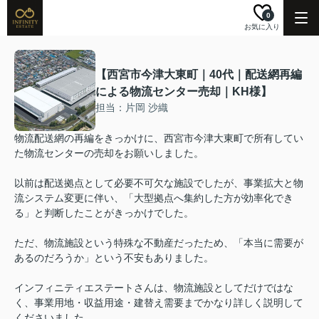
0
お気に入り
【西宮市今津大東町｜40代｜配送網再編
による物流センター売却｜KH様】
担当：片岡 沙織
物流配送網の再編をきっかけに、西宮市今津大東町で所有してい
た物流センターの売却をお願いしました。
以前は配送拠点として必要不可欠な施設でしたが、事業拡大と物
流システム変更に伴い、「大型拠点へ集約した方が効率化でき
る」と判断したことがきっかけでした。
ただ、物流施設という特殊な不動産だったため、「本当に需要が
あるのだろうか」という不安もありました。
インフィニティエステートさんは、物流施設としてだけではな
く、事業用地・収益用途・建替え需要までかなり詳しく説明して
くださいました。