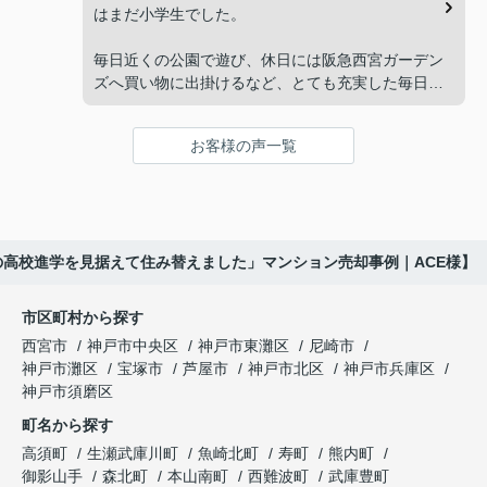
れない。」
してくださいました。
はまだ小学生でした。
と家族で話し合うようになりました。
販売活動では、西宮北口駅へのアクセス、阪急西宮
毎日近くの公園で遊び、休日には阪急西宮ガーデン
ガーデンズ、医療機関や買い物施設など、将来も安
ズへ買い物に出掛けるなど、とても充実した毎日を
インフィニティエステートさんへ相談すると、収益
心して暮らせる住環境を詳しく紹介していただきま
過ごしていました。
ビルとしての資産価値や収支状況を丁寧に分析し、
した。
投資家向けの販売方法をご提案いただきました。
お客様の声一覧
年月が経ち、子どもが高校進学を意識する年齢にな
購入されたご家族は、
ると、
賃貸借契約や修繕履歴なども分かりやすく整理して
くださり、安心して販売活動を進めることができま
「子育てにも便利で、とても住みやすそうです
「通学時間や家族の生活リズムを考えた住まいを選
した。
ね。」
びたい。」
の高校進学を見据えて住み替えました」マンション売却事例｜ACE様】
購入された法人様は、
と喜ばれ、ご契約となりました。
と夫婦で話し合うようになりました。
市区町村から探す
「立地も良く、長期保有したい物件です。」
住み替え後は掃除の時間も短くなり、夫婦で外出や
インフィニティエステートさんへ相談すると、
西宮市
神戸市中央区
神戸市東灘区
尼崎市
趣味を楽しむ時間が増えました。
「レ・ジェイド西宮北口」の査定だけでなく、新居
神戸市灘区
宝塚市
芦屋市
神戸市北区
神戸市兵庫区
と話され、このビルを大切に運営してくださること
購入とのタイミングや資金計画についても丁寧に説
神戸市須磨区
になりました。
これからの暮らしを前向きに考えられるようにな
明してくださいました。
町名から探す
り、住み替えを決断して本当に良かったと思ってい
長年守ってきた資産を安心して引き継ぐことがで
ます。
販売活動では、西宮北口駅へのアクセス、阪急西宮
高須町
生瀬武庫川町
魚崎北町
寿町
熊内町
き、家族全員が納得できる売却となりました。
ガーデンズ、教育施設、商業施設など、このエリア
御影山手
森北町
本山南町
西難波町
武庫豊町