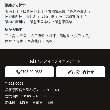
ならではの魅力を分かりやすく紹介してくださいま
沿線から探す
した。
阪神本線
阪急神戸本線
東海道本線
阪急今津線
神戸市西神・山手線
福知山線
神戸高速東西線
購入されたご家族は、
阪神武庫川線
阪急宝塚本線
阪急甲陽線
「通勤にも通学にも便利な環境ですね。」
駅から探す
三ノ宮
宝塚
春日野道
武庫川団地前
六甲
夙川
と大変喜ばれ、この住まいを選ばれました。
西宮
青木
西宮北口
岡本
住み替え後は家族それぞれの通勤・通学時間が短く
なり、夕食を一緒に囲める日が増えました。
(株)インフィニティエステート
家族全員にとって、将来を見据えた良い選択だった
と感じています。
0798-20-9865
お問い合わせ
〒662-0051
兵庫県西宮市羽衣町７－２８ ー４Ｆ
営業時間：
10:00 ～18：00
定休日：
水曜日、日曜日、祝日