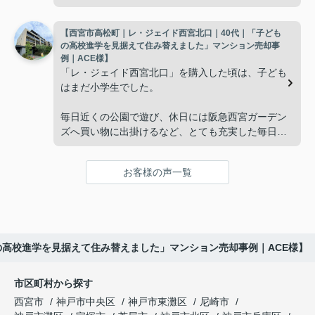
新など、管理の負担が年々大きくなってきました。
広さの住まいへ住み替えることを決めました。
【西宮市高松町｜レ・ジェイド西宮北口｜40代｜「子ども
子どもたちはそれぞれ別の仕事に就いており、
インフィニティエステートさんへ相談すると、「パ
の高校進学を見据えて住み替えました」マンション売却事
ークナード西宮北口」の査定だけでなく、住み替え
例｜ACE様】
「将来、このビルの管理を任せるのは難しいかもし
先とのスケジュールや資金計画まで丁寧にサポート
「レ・ジェイド西宮北口」を購入した頃は、子ども
れない。」
してくださいました。
はまだ小学生でした。
と家族で話し合うようになりました。
販売活動では、西宮北口駅へのアクセス、阪急西宮
毎日近くの公園で遊び、休日には阪急西宮ガーデン
ガーデンズ、医療機関や買い物施設など、将来も安
ズへ買い物に出掛けるなど、とても充実した毎日を
インフィニティエステートさんへ相談すると、収益
心して暮らせる住環境を詳しく紹介していただきま
過ごしていました。
ビルとしての資産価値や収支状況を丁寧に分析し、
した。
投資家向けの販売方法をご提案いただきました。
お客様の声一覧
年月が経ち、子どもが高校進学を意識する年齢にな
購入されたご家族は、
ると、
賃貸借契約や修繕履歴なども分かりやすく整理して
くださり、安心して販売活動を進めることができま
「子育てにも便利で、とても住みやすそうです
「通学時間や家族の生活リズムを考えた住まいを選
した。
ね。」
びたい。」
の高校進学を見据えて住み替えました」マンション売却事例｜ACE様】
購入された法人様は、
と喜ばれ、ご契約となりました。
と夫婦で話し合うようになりました。
市区町村から探す
「立地も良く、長期保有したい物件です。」
住み替え後は掃除の時間も短くなり、夫婦で外出や
インフィニティエステートさんへ相談すると、
西宮市
神戸市中央区
神戸市東灘区
尼崎市
趣味を楽しむ時間が増えました。
「レ・ジェイド西宮北口」の査定だけでなく、新居