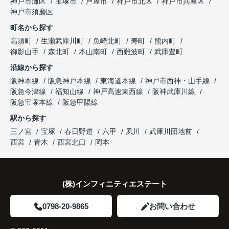
神戸市灘区
宝塚市
芦屋市
神戸市北区
神戸市兵庫区
と話され、このビルを大切に運営してくださること
購入とのタイミングや資金計画についても丁寧に説
神戸市須磨区
になりました。
これからの暮らしを前向きに考えられるようにな
明してくださいました。
町名から探す
り、住み替えを決断して本当に良かったと思ってい
長年守ってきた資産を安心して引き継ぐことがで
ます。
販売活動では、西宮北口駅へのアクセス、阪急西宮
高須町
生瀬武庫川町
魚崎北町
寿町
熊内町
き、家族全員が納得できる売却となりました。
ガーデンズ、教育施設、商業施設など、このエリア
御影山手
森北町
本山南町
西難波町
武庫豊町
ならではの魅力を分かりやすく紹介してくださいま
沿線から探す
した。
阪神本線
阪急神戸本線
東海道本線
神戸市西神・山手線
阪急今津線
福知山線
神戸高速東西線
阪神武庫川線
購入されたご家族は、
阪急宝塚本線
阪急甲陽線
「通勤にも通学にも便利な環境ですね。」
駅から探す
三ノ宮
宝塚
春日野道
六甲
夙川
武庫川団地前
と大変喜ばれ、この住まいを選ばれました。
西宮
青木
西宮北口
岡本
住み替え後は家族それぞれの通勤・通学時間が短く
なり、夕食を一緒に囲める日が増えました。
(株)インフィニティエステート
家族全員にとって、将来を見据えた良い選択だった
と感じています。
0798-20-9865
お問い合わせ