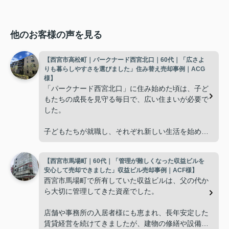
他のお客様の声を見る
【西宮市高松町｜パークナード西宮北口｜60代｜「広さよ
りも暮らしやすさを選びました」住み替え売却事例｜ACG
様】
「パークナード西宮北口」に住み始めた頃は、子ど
もたちの成長を見守る毎日で、広い住まいが必要で
した。
子どもたちが就職し、それぞれ新しい生活を始める
と、夫婦二人だけの生活になりました。
【西宮市馬場町｜60代｜「管理が難しくなった収益ビルを
使わない部屋が増え、
安心して売却できました」収益ビル売却事例｜ACF様】
西宮市馬場町で所有していた収益ビルは、父の代か
「今の私たちには少し広すぎるね。」
ら大切に管理してきた資産でした。
と話すことが多くなりました。
店舗や事務所の入居者様にも恵まれ、長年安定した
賃貸経営を続けてきましたが、建物の修繕や設備更
掃除や管理の負担も考え、夫婦二人にちょうど良い