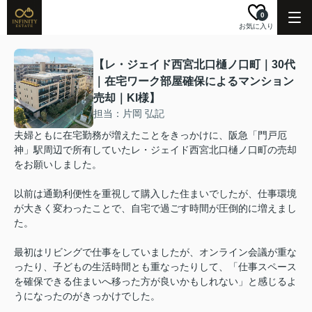
0
お気に入り
【レ・ジェイド西宮北口樋ノ口町｜30代
｜在宅ワーク部屋確保によるマンション
売却｜KI様】
担当：片岡 弘記
夫婦ともに在宅勤務が増えたことをきっかけに、阪急「門戸厄
神」駅周辺で所有していたレ・ジェイド西宮北口樋ノ口町の売却
をお願いしました。
以前は通勤利便性を重視して購入した住まいでしたが、仕事環境
が大きく変わったことで、自宅で過ごす時間が圧倒的に増えまし
た。
最初はリビングで仕事をしていましたが、オンライン会議が重な
ったり、子どもの生活時間とも重なったりして、「仕事スペース
を確保できる住まいへ移った方が良いかもしれない」と感じるよ
うになったのがきっかけでした。