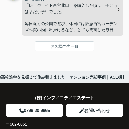
「将来、このビルの管理を任せるのは難しいかもし
先とのスケジュールや資金計画まで丁寧にサポート
「レ・ジェイド西宮北口」を購入した頃は、子ども
れない。」
してくださいました。
はまだ小学生でした。
と家族で話し合うようになりました。
販売活動では、西宮北口駅へのアクセス、阪急西宮
毎日近くの公園で遊び、休日には阪急西宮ガーデン
ガーデンズ、医療機関や買い物施設など、将来も安
ズへ買い物に出掛けるなど、とても充実した毎日を
インフィニティエステートさんへ相談すると、収益
心して暮らせる住環境を詳しく紹介していただきま
過ごしていました。
ビルとしての資産価値や収支状況を丁寧に分析し、
した。
投資家向けの販売方法をご提案いただきました。
お客様の声一覧
年月が経ち、子どもが高校進学を意識する年齢にな
購入されたご家族は、
ると、
賃貸借契約や修繕履歴なども分かりやすく整理して
くださり、安心して販売活動を進めることができま
「子育てにも便利で、とても住みやすそうです
「通学時間や家族の生活リズムを考えた住まいを選
した。
ね。」
びたい。」
の高校進学を見据えて住み替えました」マンション売却事例｜ACE様】
購入された法人様は、
と喜ばれ、ご契約となりました。
と夫婦で話し合うようになりました。
「立地も良く、長期保有したい物件です。」
住み替え後は掃除の時間も短くなり、夫婦で外出や
インフィニティエステートさんへ相談すると、
(株)インフィニティエステート
趣味を楽しむ時間が増えました。
「レ・ジェイド西宮北口」の査定だけでなく、新居
と話され、このビルを大切に運営してくださること
購入とのタイミングや資金計画についても丁寧に説
0798-20-9865
お問い合わせ
になりました。
これからの暮らしを前向きに考えられるようにな
明してくださいました。
り、住み替えを決断して本当に良かったと思ってい
長年守ってきた資産を安心して引き継ぐことがで
〒662-0051
ます。
販売活動では、西宮北口駅へのアクセス、阪急西宮