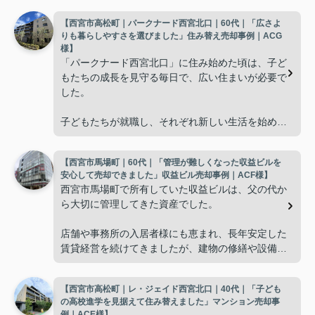
【西宮市高松町｜パークナード西宮北口｜60代｜「広さよ
りも暮らしやすさを選びました」住み替え売却事例｜ACG
様】
「パークナード西宮北口」に住み始めた頃は、子ど
もたちの成長を見守る毎日で、広い住まいが必要で
した。
子どもたちが就職し、それぞれ新しい生活を始める
と、夫婦二人だけの生活になりました。
【西宮市馬場町｜60代｜「管理が難しくなった収益ビルを
使わない部屋が増え、
安心して売却できました」収益ビル売却事例｜ACF様】
西宮市馬場町で所有していた収益ビルは、父の代か
「今の私たちには少し広すぎるね。」
ら大切に管理してきた資産でした。
と話すことが多くなりました。
店舗や事務所の入居者様にも恵まれ、長年安定した
賃貸経営を続けてきましたが、建物の修繕や設備更
掃除や管理の負担も考え、夫婦二人にちょうど良い
新など、管理の負担が年々大きくなってきました。
広さの住まいへ住み替えることを決めました。
【西宮市高松町｜レ・ジェイド西宮北口｜40代｜「子ども
子どもたちはそれぞれ別の仕事に就いており、
インフィニティエステートさんへ相談すると、「パ
の高校進学を見据えて住み替えました」マンション売却事
ークナード西宮北口」の査定だけでなく、住み替え
例｜ACE様】