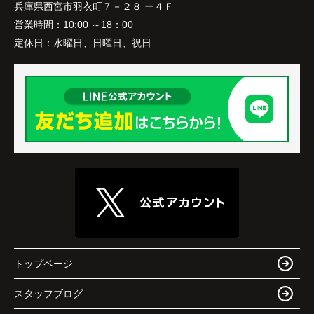
き、家族全員が納得できる売却となりました。
兵庫県西宮市羽衣町７－２８ ー４Ｆ
ガーデンズ、教育施設、商業施設など、このエリア
ならではの魅力を分かりやすく紹介してくださいま
営業時間：
10:00 ～18：00
した。
定休日：
水曜日、日曜日、祝日
購入されたご家族は、
「通勤にも通学にも便利な環境ですね。」
と大変喜ばれ、この住まいを選ばれました。
住み替え後は家族それぞれの通勤・通学時間が短く
なり、夕食を一緒に囲める日が増えました。
家族全員にとって、将来を見据えた良い選択だった
と感じています。
トップページ
スタッフブログ