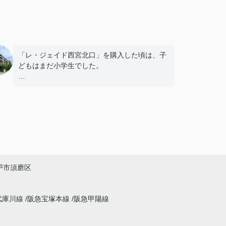
「レ・ジェイド西宮北口」を購入した頃は、子
どもはまだ小学生でした。
毎日近くの公園で遊び、休日には阪急西宮ガー
デンズへ買い物に出掛けるなど、とても充実し
た毎日を過ごしていました。
年月が経ち、子どもが高校進学を意識する年齢
になると、
「通学時間や家族の生活リズムを考えた住まい
戸市須磨区
を選びたい。」
と夫婦で話し合うようになりました。
武庫川線
阪急宝塚本線
阪急甲陽線
インフィニティエステートさんへ相談すると、
「レ・ジェイド西宮北口」の査定だけでなく、