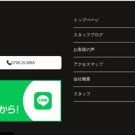
と、
分析し、投資家向けの販売方法をご提案いただ
く、
きました。
で丁
トップページ
賃貸借契約や修繕履歴なども分かりやすく整理
してくださり、安心して販売活動を進めること
スタッフブログ
阪急
ができました。
ど、
お客様の声
介し
購入された法人様は、
「立地も良く、長期保有したい物件です。」
0798-20-9865
アクセスマップ
と話され、このビルを大切に運営してくださる
会社概要
です
ことになりました。
スタッフ
長年守ってきた資産を安心して引き継ぐことが
でき、家族全員が納得できる売却となりまし
た。
で外
うに