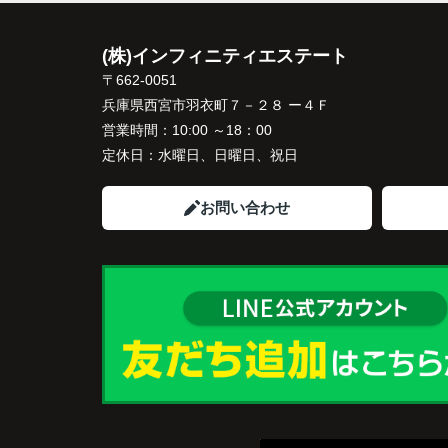
インフィニティエステートさんへ相談する
「パークナード西宮北口」の査定だけでな
(株)インフィニティエステート
住み替え先とのスケジュールや資金計画ま
〒662-0051
寧にサポートしてくださいました。
兵庫県西宮市羽衣町７－２８ ー４Ｆ
販売活動では、西宮北口駅へのアクセス、
営業時間：
10:00 ～18：00
西宮ガーデンズ、医療機関や買い物施設な
定休日：
水曜日、日曜日、祝日
将来も安心して暮らせる住環境を詳しく紹
ていただきました。
お問い合わせ
購入されたご家族は、
「子育てにも便利で、とても住みやすそう
ね。」
と喜ばれ、ご契約となりました。
住み替え後は掃除の時間も短くなり、夫婦
出や趣味を楽しむ時間が増えました。
これからの暮らしを前向きに考えられるよ