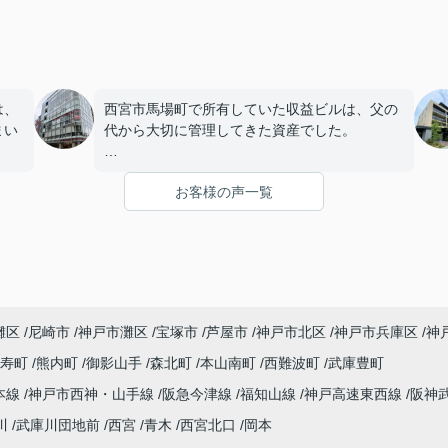
は、
西宮市馬場町で所有していた収益ビルは、父の
まい
代から大切に管理してきた資産でした。
店舗や事務所の入居者様にも恵まれ、長年安定
お客様の声一覧
を始
した賃貸経営を続けてきましたが、建物の修繕
。
や設備更新など、管理の負担が年々大きくなっ
てきました。
子どもたちはそれぞれ別の仕事に就いており、
「将来、このビルの管理を任せるのは難しいか
灘区
尼崎市
神戸市灘区
宝塚市
芦屋市
神戸市北区
神戸市兵庫区
神
もしれない。」
寿町
熊内町
御影山手
森北町
本山南町
西難波町
武庫豊町
うど
と家族で話し合うようになりました。
本線
神戸市西神・山手線
阪急今津線
福知山線
神戸高速東西線
阪神
まし
インフィニティエステートさんへ相談すると、
川
武庫川団地前
西宮
青木
西宮北口
岡本
収益ビルとしての資産価値や収支状況を丁寧に