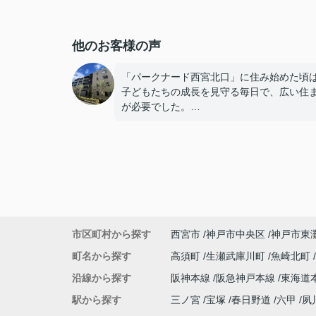
他のお客様の声
「パークナード西宮北口」に住み始めた頃
子どもたちの成長を見守る毎日で、広い住
が必要でした。
子どもたちが就職し、それぞれ新しい生活
めると、夫婦二人だけの生活になりました
使わない部屋が増え、
「今の私たちには少し広すぎるね。」
市区町村から探す
西宮市
神戸市中央区
神戸市東
と話すことが多くなりました。
町名から探す
高須町
生瀬武庫川町
魚崎北町
掃除や管理の負担も考え、夫婦二人にちょ
沿線から探す
阪神本線
阪急神戸本線
東海道
良い広さの住まいへ住み替えることを決め
た。
駅から探す
三ノ宮
宝塚
春日野道
六甲
夙