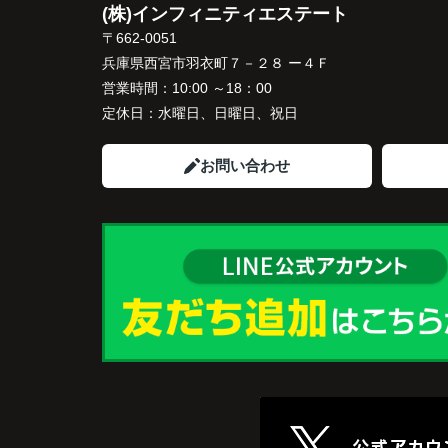
(株)インフィニティエステート
住み替え先とのスケジュールや資金計画ま
〒662-0051
寧にサポートしてくださいました。
兵庫県西宮市羽衣町７－２８ ー４Ｆ
販売活動では、西宮北口駅へのアクセス、
営業時間：
10:00 ～18：00
西宮ガーデンズ、医療機関や買い物施設な
定休日：
水曜日、日曜日、祝日
将来も安心して暮らせる住環境を詳しく紹
ていただきました。
お問い合わせ
購入されたご家族は、
「子育てにも便利で、とても住みやすそう
ね。」
と喜ばれ、ご契約となりました。
住み替え後は掃除の時間も短くなり、夫婦
出や趣味を楽しむ時間が増えました。
これからの暮らしを前向きに考えられるよ
なり、住み替えを決断して本当に良かった
っています。