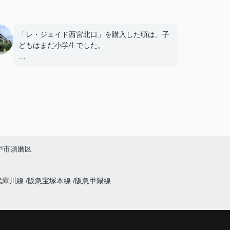
「レ・ジェイド西宮北口」を購入した頃は、子
どもはまだ小学生でした。
毎日近くの公園で遊び、休日には阪急西宮ガー
デンズへ買い物に出掛けるなど、とても充実し
た毎日を過ごしていました。
年月が経ち、子どもが高校進学を意識する年齢
になると、
「通学時間や家族の生活リズムを考えた住まい
戸市須磨区
を選びたい。」
と夫婦で話し合うようになりました。
武庫川線
阪急宝塚本線
阪急甲陽線
インフィニティエステートさんへ相談すると、
「レ・ジェイド西宮北口」の査定だけでなく、
新居購入とのタイミングや資金計画についても
丁寧に説明してくださいました。