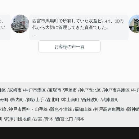
は、
西宮市馬場町で所有していた収益ビルは、父の
まい
代から大切に管理してきた資産でした。
店舗や事務所の入居者様にも恵まれ、長年安定
お客様の声一覧
を始
した賃貸経営を続けてきましたが、建物の修繕
。
や設備更新など、管理の負担が年々大きくなっ
てきました。
子どもたちはそれぞれ別の仕事に就いており、
「将来、このビルの管理を任せるのは難しいか
灘区
尼崎市
神戸市灘区
宝塚市
芦屋市
神戸市北区
神戸市兵庫区
神
もしれない。」
寿町
熊内町
御影山手
森北町
本山南町
西難波町
武庫豊町
うど
と家族で話し合うようになりました。
本線
神戸市西神・山手線
阪急今津線
福知山線
神戸高速東西線
阪神
まし
インフィニティエステートさんへ相談すると、
川
武庫川団地前
西宮
青木
西宮北口
岡本
収益ビルとしての資産価値や収支状況を丁寧に
と、
分析し、投資家向けの販売方法をご提案いただ
く、
きました。