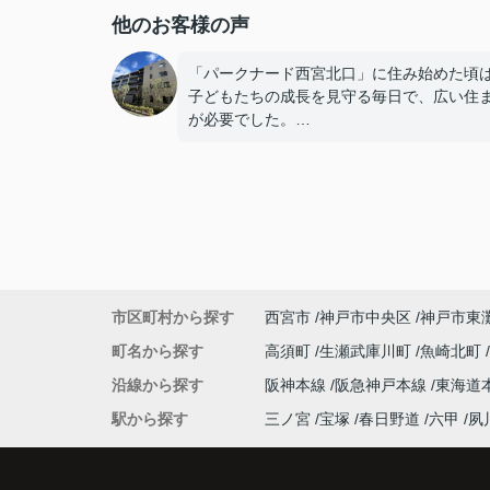
他のお客様の声
「パークナード西宮北口」に住み始めた頃
子どもたちの成長を見守る毎日で、広い住
が必要でした。
子どもたちが就職し、それぞれ新しい生活
めると、夫婦二人だけの生活になりました
使わない部屋が増え、
「今の私たちには少し広すぎるね。」
市区町村から探す
西宮市
神戸市中央区
神戸市東
と話すことが多くなりました。
町名から探す
高須町
生瀬武庫川町
魚崎北町
掃除や管理の負担も考え、夫婦二人にちょ
沿線から探す
阪神本線
阪急神戸本線
東海道
良い広さの住まいへ住み替えることを決め
た。
駅から探す
三ノ宮
宝塚
春日野道
六甲
夙
インフィニティエステートさんへ相談する
「パークナード西宮北口」の査定だけでな