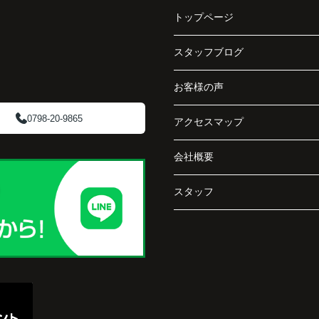
で丁
トップページ
賃貸借契約や修繕履歴なども分かりやすく整理
してくださり、安心して販売活動を進めること
スタッフブログ
阪急
ができました。
ど、
お客様の声
介し
購入された法人様は、
「立地も良く、長期保有したい物件です。」
0798-20-9865
アクセスマップ
と話され、このビルを大切に運営してくださる
会社概要
です
ことになりました。
スタッフ
長年守ってきた資産を安心して引き継ぐことが
でき、家族全員が納得できる売却となりまし
た。
で外
うに
と思