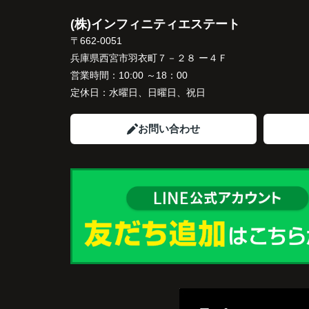
「パークナード西宮北口」の査定だけでな
(株)インフィニティエステート
住み替え先とのスケジュールや資金計画ま
〒662-0051
寧にサポートしてくださいました。
兵庫県西宮市羽衣町７－２８ ー４Ｆ
販売活動では、西宮北口駅へのアクセス、
営業時間：
10:00 ～18：00
西宮ガーデンズ、医療機関や買い物施設な
定休日：
水曜日、日曜日、祝日
将来も安心して暮らせる住環境を詳しく紹
ていただきました。
お問い合わせ
購入されたご家族は、
「子育てにも便利で、とても住みやすそう
ね。」
と喜ばれ、ご契約となりました。
住み替え後は掃除の時間も短くなり、夫婦
出や趣味を楽しむ時間が増えました。
これからの暮らしを前向きに考えられるよ
なり、住み替えを決断して本当に良かった