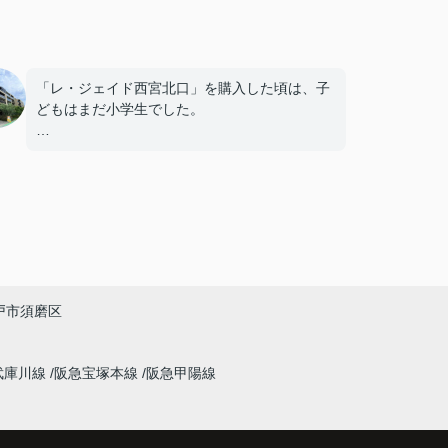
「レ・ジェイド西宮北口」を購入した頃は、子
どもはまだ小学生でした。
毎日近くの公園で遊び、休日には阪急西宮ガー
デンズへ買い物に出掛けるなど、とても充実し
た毎日を過ごしていました。
年月が経ち、子どもが高校進学を意識する年齢
になると、
「通学時間や家族の生活リズムを考えた住まい
戸市須磨区
を選びたい。」
と夫婦で話し合うようになりました。
武庫川線
阪急宝塚本線
阪急甲陽線
インフィニティエステートさんへ相談すると、
「レ・ジェイド西宮北口」の査定だけでなく、
新居購入とのタイミングや資金計画についても