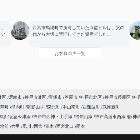
は、
西宮市馬場町で所有していた収益ビルは、父の
まい
代から大切に管理してきた資産でした。
店舗や事務所の入居者様にも恵まれ、長年安定
お客様の声一覧
を始
した賃貸経営を続けてきましたが、建物の修繕
。
や設備更新など、管理の負担が年々大きくなっ
てきました。
子どもたちはそれぞれ別の仕事に就いており、
「将来、このビルの管理を任せるのは難しいか
灘区
尼崎市
神戸市灘区
宝塚市
芦屋市
神戸市北区
神戸市兵庫区
神
もしれない。」
寿町
熊内町
御影山手
森北町
本山南町
西難波町
武庫豊町
うど
と家族で話し合うようになりました。
本線
阪急今津線
神戸市西神・山手線
福知山線
神戸高速東西線
阪神
まし
インフィニティエステートさんへ相談すると、
地前
六甲
夙川
西宮
青木
西宮北口
岡本
収益ビルとしての資産価値や収支状況を丁寧に
と、
分析し、投資家向けの販売方法をご提案いただ