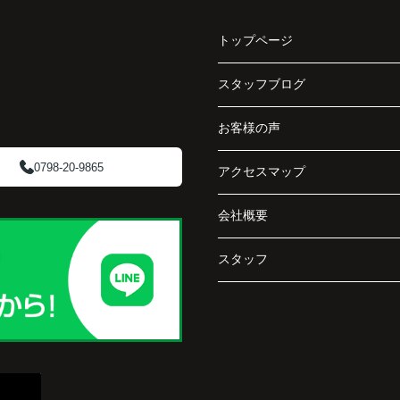
く、
きました。
で丁
トップページ
賃貸借契約や修繕履歴なども分かりやすく整理
してくださり、安心して販売活動を進めること
スタッフブログ
阪急
ができました。
ど、
お客様の声
介し
購入された法人様は、
「立地も良く、長期保有したい物件です。」
0798-20-9865
アクセスマップ
と話され、このビルを大切に運営してくださる
会社概要
です
ことになりました。
スタッフ
長年守ってきた資産を安心して引き継ぐことが
でき、家族全員が納得できる売却となりまし
た。
で外
うに
と思