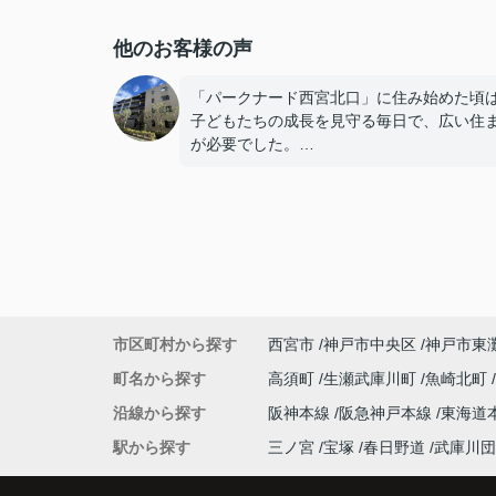
他のお客様の声
「パークナード西宮北口」に住み始めた頃
子どもたちの成長を見守る毎日で、広い住
が必要でした。
子どもたちが就職し、それぞれ新しい生活
めると、夫婦二人だけの生活になりました
使わない部屋が増え、
「今の私たちには少し広すぎるね。」
市区町村から探す
西宮市
神戸市中央区
神戸市東
と話すことが多くなりました。
町名から探す
高須町
生瀬武庫川町
魚崎北町
掃除や管理の負担も考え、夫婦二人にちょ
沿線から探す
阪神本線
阪急神戸本線
東海道
良い広さの住まいへ住み替えることを決め
た。
駅から探す
三ノ宮
宝塚
春日野道
武庫川団
インフィニティエステートさんへ相談する