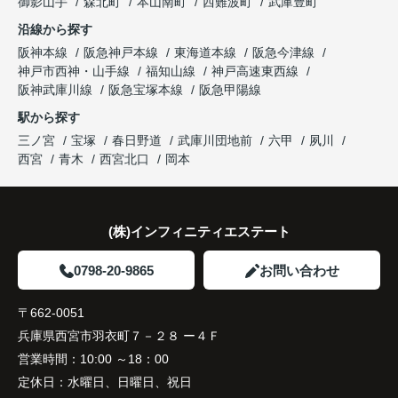
御影山手
森北町
本山南町
西難波町
武庫豊町
ならではの魅力を分かりやすく紹介してくださいま
沿線から探す
した。
阪神本線
阪急神戸本線
東海道本線
阪急今津線
神戸市西神・山手線
福知山線
神戸高速東西線
購入されたご家族は、
阪神武庫川線
阪急宝塚本線
阪急甲陽線
「通勤にも通学にも便利な環境ですね。」
駅から探す
三ノ宮
宝塚
春日野道
武庫川団地前
六甲
夙川
と大変喜ばれ、この住まいを選ばれました。
西宮
青木
西宮北口
岡本
住み替え後は家族それぞれの通勤・通学時間が短く
なり、夕食を一緒に囲める日が増えました。
(株)インフィニティエステート
家族全員にとって、将来を見据えた良い選択だった
と感じています。
0798-20-9865
お問い合わせ
〒662-0051
兵庫県西宮市羽衣町７－２８ ー４Ｆ
営業時間：
10:00 ～18：00
定休日：
水曜日、日曜日、祝日