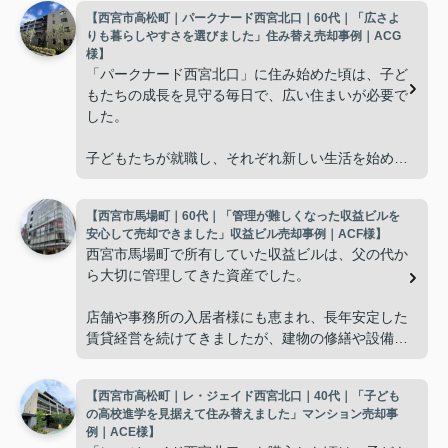
【西宮市高松町｜パークナード西宮北口｜60代｜「広さよ
りも暮らしやすさを選びました」住み替え売却事例｜ACG
様】
「パークナード西宮北口」に住み始めた頃は、子ど
もたちの成長を見守る毎日で、広い住まいが必要で
した。
子どもたちが就職し、それぞれ新しい生活を始める
と、夫婦二人だけの生活になりました。
【西宮市馬場町｜60代｜「管理が難しくなった収益ビルを
使わない部屋が増え、
安心して売却できました」収益ビル売却事例｜ACF様】
西宮市馬場町で所有していた収益ビルは、父の代か
「今の私たちには少し広すぎるね。」
ら大切に管理してきた資産でした。
と話すことが多くなりました。
店舗や事務所の入居者様にも恵まれ、長年安定した
賃貸経営を続けてきましたが、建物の修繕や設備更
掃除や管理の負担も考え、夫婦二人にちょうど良い
新など、管理の負担が年々大きくなってきました。
広さの住まいへ住み替えることを決めました。
【西宮市高松町｜レ・ジェイド西宮北口｜40代｜「子ども
子どもたちはそれぞれ別の仕事に就いており、
インフィニティエステートさんへ相談すると、「パ
の高校進学を見据えて住み替えました」マンション売却事
ークナード西宮北口」の査定だけでなく、住み替え
例｜ACE様】
「将来、このビルの管理を任せるのは難しいかもし