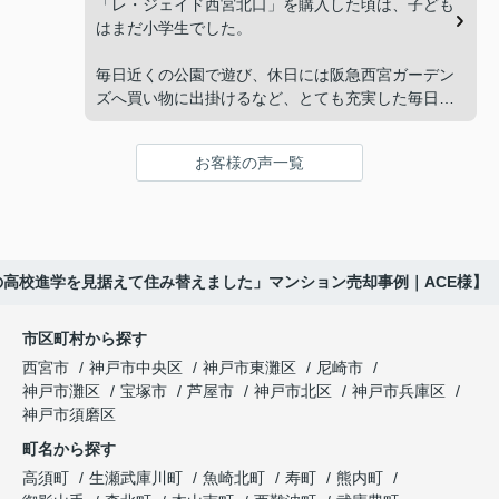
先とのスケジュールや資金計画まで丁寧にサポート
「レ・ジェイド西宮北口」を購入した頃は、子ども
れない。」
してくださいました。
はまだ小学生でした。
と家族で話し合うようになりました。
販売活動では、西宮北口駅へのアクセス、阪急西宮
毎日近くの公園で遊び、休日には阪急西宮ガーデン
ガーデンズ、医療機関や買い物施設など、将来も安
ズへ買い物に出掛けるなど、とても充実した毎日を
インフィニティエステートさんへ相談すると、収益
心して暮らせる住環境を詳しく紹介していただきま
過ごしていました。
ビルとしての資産価値や収支状況を丁寧に分析し、
した。
投資家向けの販売方法をご提案いただきました。
お客様の声一覧
年月が経ち、子どもが高校進学を意識する年齢にな
購入されたご家族は、
ると、
賃貸借契約や修繕履歴なども分かりやすく整理して
くださり、安心して販売活動を進めることができま
「子育てにも便利で、とても住みやすそうです
「通学時間や家族の生活リズムを考えた住まいを選
した。
ね。」
びたい。」
の高校進学を見据えて住み替えました」マンション売却事例｜ACE様】
購入された法人様は、
と喜ばれ、ご契約となりました。
と夫婦で話し合うようになりました。
市区町村から探す
「立地も良く、長期保有したい物件です。」
住み替え後は掃除の時間も短くなり、夫婦で外出や
インフィニティエステートさんへ相談すると、
西宮市
神戸市中央区
神戸市東灘区
尼崎市
趣味を楽しむ時間が増えました。
「レ・ジェイド西宮北口」の査定だけでなく、新居
神戸市灘区
宝塚市
芦屋市
神戸市北区
神戸市兵庫区
と話され、このビルを大切に運営してくださること
購入とのタイミングや資金計画についても丁寧に説
神戸市須磨区
になりました。
これからの暮らしを前向きに考えられるようにな
明してくださいました。
町名から探す
り、住み替えを決断して本当に良かったと思ってい
長年守ってきた資産を安心して引き継ぐことがで
ます。
販売活動では、西宮北口駅へのアクセス、阪急西宮
高須町
生瀬武庫川町
魚崎北町
寿町
熊内町
き、家族全員が納得できる売却となりました。
ガーデンズ、教育施設、商業施設など、このエリア