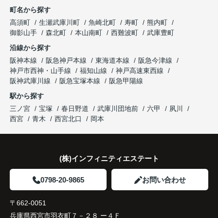
町名から探す
り、住み替えを決断して本当に良かったと思ってい
長年守ってきた資産を安心して引き継ぐことがで
ます。
販売活動では、西宮北口駅へのアクセス、阪急西宮
高須町
生瀬武庫川町
魚崎北町
寿町
熊内町
き、家族全員が納得できる売却となりました。
ガーデンズ、教育施設、商業施設など、このエリア
御影山手
森北町
本山南町
西難波町
武庫豊町
ならではの魅力を分かりやすく紹介してくださいま
沿線から探す
した。
阪神本線
阪急神戸本線
東海道本線
阪急今津線
神戸市西神・山手線
福知山線
神戸高速東西線
購入されたご家族は、
阪神武庫川線
阪急宝塚本線
阪急甲陽線
「通勤にも通学にも便利な環境ですね。」
駅から探す
三ノ宮
宝塚
春日野道
武庫川団地前
六甲
夙川
と大変喜ばれ、この住まいを選ばれました。
西宮
青木
西宮北口
岡本
住み替え後は家族それぞれの通勤・通学時間が短く
なり、夕食を一緒に囲める日が増えました。
(株)インフィニティエステート
家族全員にとって、将来を見据えた良い選択だった
と感じています。
0798-20-9865
お問い合わせ
〒662-0051
兵庫県西宮市羽衣町７－２８ ー４Ｆ