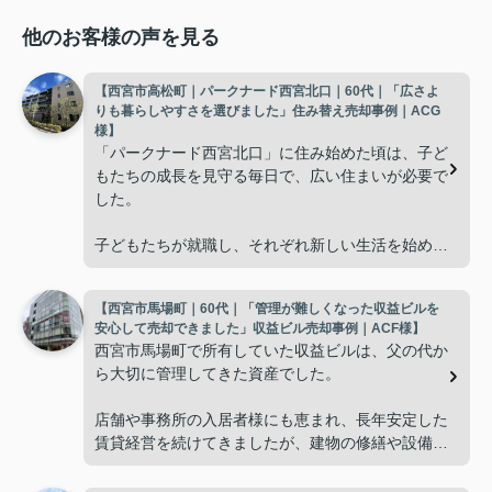
他のお客様の声を見る
【西宮市高松町｜パークナード西宮北口｜60代｜「広さよ
りも暮らしやすさを選びました」住み替え売却事例｜ACG
様】
「パークナード西宮北口」に住み始めた頃は、子ど
もたちの成長を見守る毎日で、広い住まいが必要で
した。
子どもたちが就職し、それぞれ新しい生活を始める
と、夫婦二人だけの生活になりました。
【西宮市馬場町｜60代｜「管理が難しくなった収益ビルを
使わない部屋が増え、
安心して売却できました」収益ビル売却事例｜ACF様】
西宮市馬場町で所有していた収益ビルは、父の代か
「今の私たちには少し広すぎるね。」
ら大切に管理してきた資産でした。
と話すことが多くなりました。
店舗や事務所の入居者様にも恵まれ、長年安定した
賃貸経営を続けてきましたが、建物の修繕や設備更
掃除や管理の負担も考え、夫婦二人にちょうど良い
新など、管理の負担が年々大きくなってきました。
広さの住まいへ住み替えることを決めました。