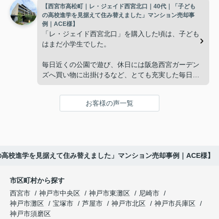
【西宮市高松町｜レ・ジェイド西宮北口｜40代｜「子ども
子どもたちはそれぞれ別の仕事に就いており、
インフィニティエステートさんへ相談すると、「パ
の高校進学を見据えて住み替えました」マンション売却事
ークナード西宮北口」の査定だけでなく、住み替え
例｜ACE様】
「将来、このビルの管理を任せるのは難しいかもし
先とのスケジュールや資金計画まで丁寧にサポート
「レ・ジェイド西宮北口」を購入した頃は、子ども
れない。」
してくださいました。
はまだ小学生でした。
と家族で話し合うようになりました。
販売活動では、西宮北口駅へのアクセス、阪急西宮
毎日近くの公園で遊び、休日には阪急西宮ガーデン
ガーデンズ、医療機関や買い物施設など、将来も安
ズへ買い物に出掛けるなど、とても充実した毎日を
インフィニティエステートさんへ相談すると、収益
心して暮らせる住環境を詳しく紹介していただきま
過ごしていました。
ビルとしての資産価値や収支状況を丁寧に分析し、
した。
投資家向けの販売方法をご提案いただきました。
お客様の声一覧
年月が経ち、子どもが高校進学を意識する年齢にな
購入されたご家族は、
ると、
賃貸借契約や修繕履歴なども分かりやすく整理して
くださり、安心して販売活動を進めることができま
「子育てにも便利で、とても住みやすそうです
「通学時間や家族の生活リズムを考えた住まいを選
した。
ね。」
びたい。」
の高校進学を見据えて住み替えました」マンション売却事例｜ACE様】
購入された法人様は、
と喜ばれ、ご契約となりました。
と夫婦で話し合うようになりました。
市区町村から探す
「立地も良く、長期保有したい物件です。」
住み替え後は掃除の時間も短くなり、夫婦で外出や
インフィニティエステートさんへ相談すると、
西宮市
神戸市中央区
神戸市東灘区
尼崎市
趣味を楽しむ時間が増えました。
「レ・ジェイド西宮北口」の査定だけでなく、新居
神戸市灘区
宝塚市
芦屋市
神戸市北区
神戸市兵庫区
と話され、このビルを大切に運営してくださること
購入とのタイミングや資金計画についても丁寧に説
神戸市須磨区
になりました。
これからの暮らしを前向きに考えられるようにな
明してくださいました。