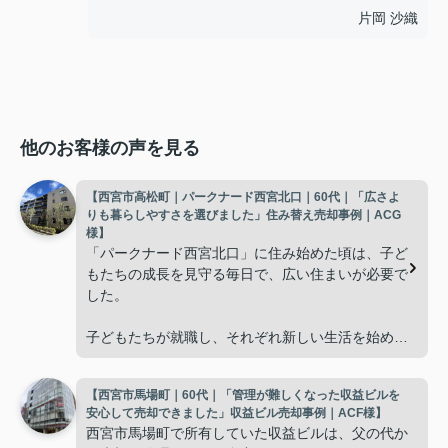
片岡 沙織
他のお客様の声を見る
【西宮市高松町｜パークナード西宮北口｜60代｜「広さよ
りも暮らしやすさを選びました」住み替え売却事例｜ACG
様】
「パークナード西宮北口」に住み始めた頃は、子ど
もたちの成長を見守る毎日で、広い住まいが必要で
した。
子どもたちが就職し、それぞれ新しい生活を始める
と、夫婦二人だけの生活になりました。
【西宮市馬場町｜60代｜「管理が難しくなった収益ビルを
使わない部屋が増え、
安心して売却できました」収益ビル売却事例｜ACF様】
西宮市馬場町で所有していた収益ビルは、父の代か
「今の私たちには少し広すぎるね。」