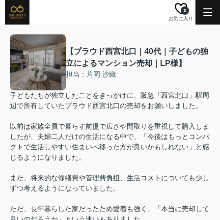
0
お気に入り
【プラウド西宮北口｜40代｜子どもの独
立によるマンション売却｜LP様】
担当：片岡 沙織
子どもたちが独立したことをきっかけに、阪急「西宮北口」駅周
辺で所有していたプラウド西宮北口の売却をお願いしました。
以前は家族全員で暮らす前提で広さや間取りを重視して購入しま
したが、夫婦二人だけの生活になる中で、「今後はもっとコンパ
クトで生活しやすい住まいへ移った方が良いかもしれない」と感
じるようになりました。
また、将来的な修繕費や管理費負担、生活コストについても少し
ずつ考えるようになっていました。
ただ、長年暮らした家だったため愛着も強く、「本当に売却して
良いのだろうか」という迷いもありました。