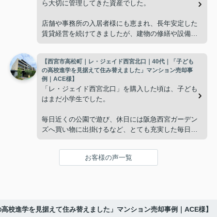
ら大切に管理してきた資産でした。
と話すことが多くなりました。
店舗や事務所の入居者様にも恵まれ、長年安定した
賃貸経営を続けてきましたが、建物の修繕や設備更
掃除や管理の負担も考え、夫婦二人にちょうど良い
新など、管理の負担が年々大きくなってきました。
広さの住まいへ住み替えることを決めました。
【西宮市高松町｜レ・ジェイド西宮北口｜40代｜「子ども
子どもたちはそれぞれ別の仕事に就いており、
インフィニティエステートさんへ相談すると、「パ
の高校進学を見据えて住み替えました」マンション売却事
ークナード西宮北口」の査定だけでなく、住み替え
例｜ACE様】
「将来、このビルの管理を任せるのは難しいかもし
先とのスケジュールや資金計画まで丁寧にサポート
「レ・ジェイド西宮北口」を購入した頃は、子ども
れない。」
してくださいました。
はまだ小学生でした。
と家族で話し合うようになりました。
販売活動では、西宮北口駅へのアクセス、阪急西宮
毎日近くの公園で遊び、休日には阪急西宮ガーデン
ガーデンズ、医療機関や買い物施設など、将来も安
ズへ買い物に出掛けるなど、とても充実した毎日を
インフィニティエステートさんへ相談すると、収益
心して暮らせる住環境を詳しく紹介していただきま
過ごしていました。
ビルとしての資産価値や収支状況を丁寧に分析し、
した。
投資家向けの販売方法をご提案いただきました。
お客様の声一覧
年月が経ち、子どもが高校進学を意識する年齢にな
購入されたご家族は、
ると、
賃貸借契約や修繕履歴なども分かりやすく整理して
くださり、安心して販売活動を進めることができま
「子育てにも便利で、とても住みやすそうです
「通学時間や家族の生活リズムを考えた住まいを選
した。
ね。」
びたい。」
の高校進学を見据えて住み替えました」マンション売却事例｜ACE様】
購入された法人様は、