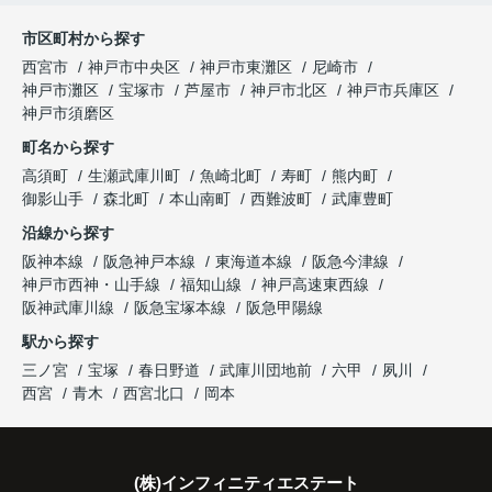
と喜ばれ、ご契約となりました。
と夫婦で話し合うようになりました。
市区町村から探す
「立地も良く、長期保有したい物件です。」
住み替え後は掃除の時間も短くなり、夫婦で外出や
インフィニティエステートさんへ相談すると、
西宮市
神戸市中央区
神戸市東灘区
尼崎市
趣味を楽しむ時間が増えました。
「レ・ジェイド西宮北口」の査定だけでなく、新居
神戸市灘区
宝塚市
芦屋市
神戸市北区
神戸市兵庫区
と話され、このビルを大切に運営してくださること
購入とのタイミングや資金計画についても丁寧に説
神戸市須磨区
になりました。
これからの暮らしを前向きに考えられるようにな
明してくださいました。
町名から探す
り、住み替えを決断して本当に良かったと思ってい
長年守ってきた資産を安心して引き継ぐことがで
ます。
販売活動では、西宮北口駅へのアクセス、阪急西宮
高須町
生瀬武庫川町
魚崎北町
寿町
熊内町
き、家族全員が納得できる売却となりました。
ガーデンズ、教育施設、商業施設など、このエリア
御影山手
森北町
本山南町
西難波町
武庫豊町
ならではの魅力を分かりやすく紹介してくださいま
沿線から探す
した。
阪神本線
阪急神戸本線
東海道本線
阪急今津線
神戸市西神・山手線
福知山線
神戸高速東西線
購入されたご家族は、
阪神武庫川線
阪急宝塚本線
阪急甲陽線
「通勤にも通学にも便利な環境ですね。」
駅から探す
三ノ宮
宝塚
春日野道
武庫川団地前
六甲
夙川
と大変喜ばれ、この住まいを選ばれました。
西宮
青木
西宮北口
岡本
住み替え後は家族それぞれの通勤・通学時間が短く
なり、夕食を一緒に囲める日が増えました。
(株)インフィニティエステート