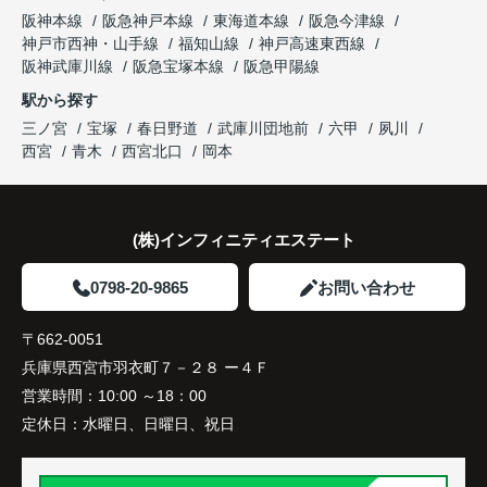
大切な住まいを安心して次のご家族へ引き継ぐこと
阪神本線
阪急神戸本線
東海道本線
阪急今津線
ました。
ができました。
神戸市西神・山手線
福知山線
神戸高速東西線
阪神武庫川線
阪急宝塚本線
阪急甲陽線
購入されたご夫婦は、
駅から探す
「夫婦とも通勤しやすく、将来も安心して暮らせる
三ノ宮
宝塚
春日野道
武庫川団地前
六甲
夙川
環境ですね。」
西宮
青木
西宮北口
岡本
と話され、ご契約となりました。
住み替え後は家族全員の生活動線が良くなり、毎日
(株)インフィニティエステート
にゆとりが生まれています。
0798-20-9865
お問い合わせ
住まいを変えたことで、家族との時間も以前より増
えたように感じています。
〒662-0051
兵庫県西宮市羽衣町７－２８ ー４Ｆ
営業時間：
10:00 ～18：00
定休日：
水曜日、日曜日、祝日