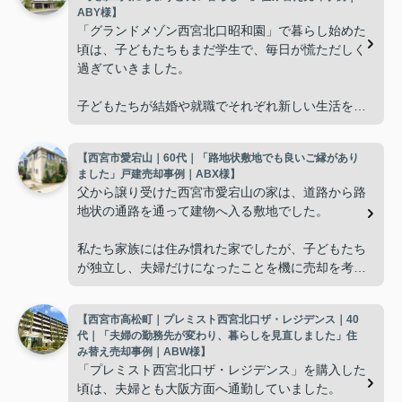
ABY様】
「グランドメゾン西宮北口昭和園」で暮らし始めた
頃は、子どもたちもまだ学生で、毎日が慌ただしく
過ぎていきました。
子どもたちが結婚や就職でそれぞれ新しい生活を始
め、夫婦二人だけの時間が増えると、
【西宮市愛宕山｜60代｜「路地状敷地でも良いご縁があり
「これからの暮らしに合った住まいを選びたい
ました」戸建売却事例｜ABX様】
ね。」
父から譲り受けた西宮市愛宕山の家は、道路から路
地状の通路を通って建物へ入る敷地でした。
と自然に話すようになりました。
私たち家族には住み慣れた家でしたが、子どもたち
広さよりも、掃除や管理がしやすく、毎日の生活を
が独立し、夫婦だけになったことを機に売却を考え
快適に送れることを重視するようになり、住み替え
るようになりました。
を決意しました。
【西宮市高松町｜プレミスト西宮北口ザ・レジデンス｜40
ただ、
インフィニティエステートさんへ相談すると、「グ
代｜「夫婦の勤務先が変わり、暮らしを見直しました」住
ランドメゾン西宮北口昭和園」の査定だけでなく、
み替え売却事例｜ABW様】
「こういう土地は人気がないのでは。」
売却と新居への住み替え時期を無理なく進められる
「プレミスト西宮北口ザ・レジデンス」を購入した
よう細かくサポートしてくださいました。
頃は、夫婦とも大阪方面へ通勤していました。
という不安があり、相談するまでに少し時間がかか