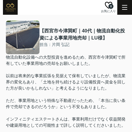
0
お気に入り
【西宮市今津巽町｜40代｜物流自動化投
資による事業用地売却｜LU様】
担当：片岡 弘記
物流自動化設備への大型投資を進めるため、西宮市今津巽町で所
有していた事業用地の売却をお願いしました。
以前は将来的な事業拡張を見据えて保有していましたが、物流業
界の変化もあり、「土地を持ち続けるより設備投資へ資金を回し
た方が良いかもしれない」と考えるようになりました。
ただ、事業用地という特殊な不動産だったため、「本当に良い条
件で売却できるのだろうか」という不安もありました。
インフィニティエステートさんは、事業利用だけでなく収益開発
や建築用地としての可能性まで詳しく説明してくださいました。