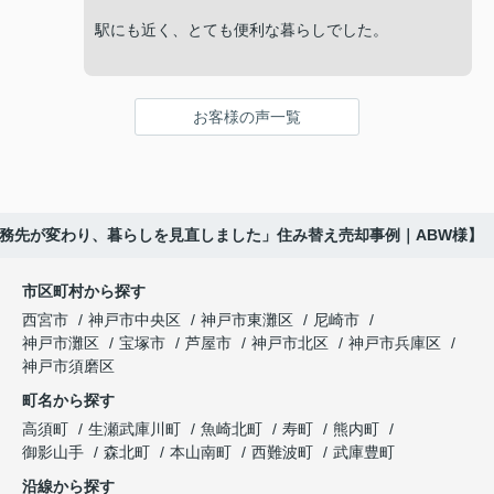
りました。
販売活動では、西宮北口駅へのアクセス、阪急西宮
駅にも近く、とても便利な暮らしでした。
ガーデンズ、医療機関、商業施設など、日々の暮ら
インフィニティエステートさんへ相談すると、路地
しに便利な住環境を丁寧に紹介してくださいまし
しかし数年後、主人は神戸方面へ、私は西宮市内へ
状敷地には車通りが少なく、落ち着いた暮らしを希
た。
と勤務先が変わり、毎日の生活リズムが以前とは大
望される方から一定の需要があることを教えていた
お客様の声一覧
きく変化しました。
だきました。
ご購入いただいたご家族は、
通勤時間だけではなく、子どもの送り迎えや買い物
販売活動では、門戸厄神駅へのアクセスや周辺の教
「子育て環境も良く、長く安心して暮らせそうで
の動線も変わり、
育環境、公園、買い物施設など、生活のしやすさも
す。」
丁寧に紹介してくださいました。
勤務先が変わり、暮らしを見直しました」住み替え売却事例｜ABW様】
「今の生活に合う住まいを考えよう。」
と笑顔で話され、この住まいを新しい生活の場とし
内覧に来られたご家族は、
て選ばれました。
という話になりました。
市区町村から探す
西宮市
神戸市中央区
神戸市東灘区
尼崎市
「小さな子どもがいるので、道路から少し離れてい
現在は夫婦二人の生活に合った住まいで、趣味や旅
インフィニティエステートさんへ相談すると、「プ
神戸市灘区
宝塚市
芦屋市
神戸市北区
神戸市兵庫区
る安心感がありますね。」
行を楽しみながら、ゆったりとした毎日を過ごして
レミスト西宮北口ザ・レジデンス」の査定だけでな
神戸市須磨区
います。
く、住み替え先とのスケジュール調整や資金計画も
と前向きに評価してくださいました。
町名から探す
丁寧にサポートしてくださいました。
住み替えによって、これからの人生がさらに楽しみ
高須町
生瀬武庫川町
魚崎北町
寿町
熊内町
思い込みだけで判断せず、専門家へ相談して本当に
になりました。
販売活動では、西宮北口駅へのアクセス、阪急西宮
御影山手
森北町
本山南町
西難波町
武庫豊町
良かったと思います。
ガーデンズ、教育施設、生活利便施設など、このマ
沿線から探す
ンションならではの魅力を詳しく紹介してください