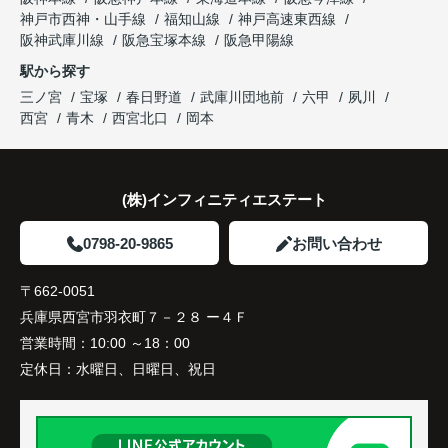
神戸市西神・山手線
福知山線
神戸高速東西線
購入されたご家族は、
阪神武庫川線
阪急宝塚本線
阪急甲陽線
「通勤にも通学にも便利な環境ですね。」
駅から探す
三ノ宮
宝塚
春日野道
武庫川団地前
六甲
夙川
と大変喜ばれ、この住まいを選ばれました。
西宮
青木
西宮北口
岡本
住み替え後は家族それぞれの通勤・通学時間が短く
なり、夕食を一緒に囲める日が増えました。
(株)インフィニティエステート
家族全員にとって、将来を見据えた良い選択だった
と感じています。
0798-20-9865
お問い合わせ
〒662-0051
兵庫県西宮市羽衣町７－２８ ー４Ｆ
営業時間：
10:00 ～18：00
定休日：
水曜日、日曜日、祝日