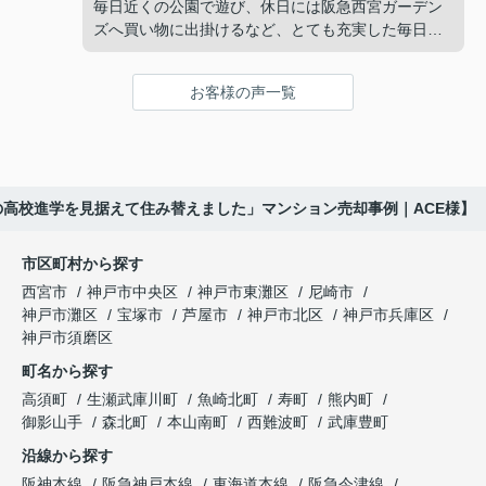
販売活動では、西宮北口駅へのアクセス、阪急西宮
毎日近くの公園で遊び、休日には阪急西宮ガーデン
ガーデンズ、医療機関や買い物施設など、将来も安
ズへ買い物に出掛けるなど、とても充実した毎日を
インフィニティエステートさんへ相談すると、収益
心して暮らせる住環境を詳しく紹介していただきま
過ごしていました。
ビルとしての資産価値や収支状況を丁寧に分析し、
した。
投資家向けの販売方法をご提案いただきました。
お客様の声一覧
年月が経ち、子どもが高校進学を意識する年齢にな
購入されたご家族は、
ると、
賃貸借契約や修繕履歴なども分かりやすく整理して
くださり、安心して販売活動を進めることができま
「子育てにも便利で、とても住みやすそうです
「通学時間や家族の生活リズムを考えた住まいを選
した。
ね。」
びたい。」
の高校進学を見据えて住み替えました」マンション売却事例｜ACE様】
購入された法人様は、
と喜ばれ、ご契約となりました。
と夫婦で話し合うようになりました。
市区町村から探す
「立地も良く、長期保有したい物件です。」
住み替え後は掃除の時間も短くなり、夫婦で外出や
インフィニティエステートさんへ相談すると、
西宮市
神戸市中央区
神戸市東灘区
尼崎市
趣味を楽しむ時間が増えました。
「レ・ジェイド西宮北口」の査定だけでなく、新居
神戸市灘区
宝塚市
芦屋市
神戸市北区
神戸市兵庫区
と話され、このビルを大切に運営してくださること
購入とのタイミングや資金計画についても丁寧に説
神戸市須磨区
になりました。
これからの暮らしを前向きに考えられるようにな
明してくださいました。
町名から探す
り、住み替えを決断して本当に良かったと思ってい
長年守ってきた資産を安心して引き継ぐことがで
ます。
販売活動では、西宮北口駅へのアクセス、阪急西宮
高須町
生瀬武庫川町
魚崎北町
寿町
熊内町
き、家族全員が納得できる売却となりました。
ガーデンズ、教育施設、商業施設など、このエリア
御影山手
森北町
本山南町
西難波町
武庫豊町
ならではの魅力を分かりやすく紹介してくださいま
沿線から探す
した。
阪神本線
阪急神戸本線
東海道本線
阪急今津線