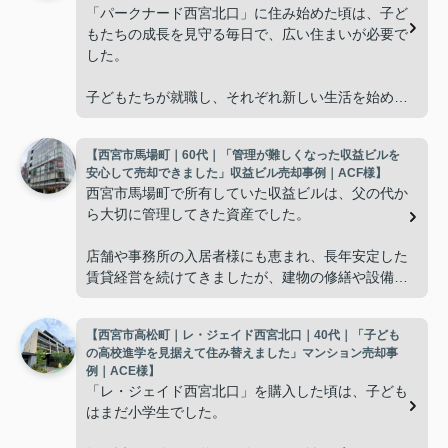
「パークナード西宮北口」に住み始めた頃は、子ど
もたちの成長を見守る毎日で、広い住まいが必要で
した。
子どもたちが就職し、それぞれ新しい生活を始める
と、夫婦二人だけの生活になりました。
【西宮市馬場町｜60代｜「管理が難しくなった収益ビルを
使わない部屋が増え、
安心して売却できました」収益ビル売却事例｜ACF様】
西宮市馬場町で所有していた収益ビルは、父の代か
「今の私たちには少し広すぎるね。」
ら大切に管理してきた資産でした。
と話すことが多くなりました。
店舗や事務所の入居者様にも恵まれ、長年安定した
賃貸経営を続けてきましたが、建物の修繕や設備更
掃除や管理の負担も考え、夫婦二人にちょうど良い
新など、管理の負担が年々大きくなってきました。
広さの住まいへ住み替えることを決めました。
【西宮市高松町｜レ・ジェイド西宮北口｜40代｜「子ども
子どもたちはそれぞれ別の仕事に就いており、
インフィニティエステートさんへ相談すると、「パ
の高校進学を見据えて住み替えました」マンション売却事
ークナード西宮北口」の査定だけでなく、住み替え
例｜ACE様】
「将来、このビルの管理を任せるのは難しいかもし
先とのスケジュールや資金計画まで丁寧にサポート
「レ・ジェイド西宮北口」を購入した頃は、子ども
れない。」
してくださいました。
はまだ小学生でした。
と家族で話し合うようになりました。