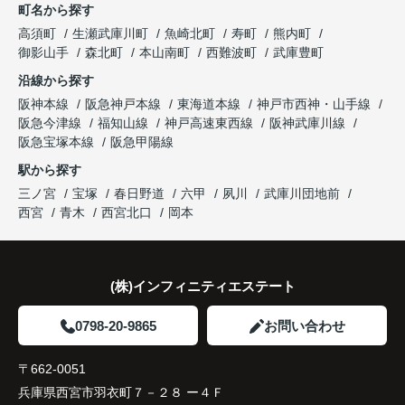
町名から探す
り、住み替えを決断して本当に良かったと思ってい
長年守ってきた資産を安心して引き継ぐことがで
ます。
販売活動では、西宮北口駅へのアクセス、阪急西宮
高須町
生瀬武庫川町
魚崎北町
寿町
熊内町
き、家族全員が納得できる売却となりました。
ガーデンズ、教育施設、商業施設など、このエリア
御影山手
森北町
本山南町
西難波町
武庫豊町
ならではの魅力を分かりやすく紹介してくださいま
沿線から探す
した。
阪神本線
阪急神戸本線
東海道本線
神戸市西神・山手線
阪急今津線
福知山線
神戸高速東西線
阪神武庫川線
購入されたご家族は、
阪急宝塚本線
阪急甲陽線
「通勤にも通学にも便利な環境ですね。」
駅から探す
三ノ宮
宝塚
春日野道
六甲
夙川
武庫川団地前
と大変喜ばれ、この住まいを選ばれました。
西宮
青木
西宮北口
岡本
住み替え後は家族それぞれの通勤・通学時間が短く
なり、夕食を一緒に囲める日が増えました。
(株)インフィニティエステート
家族全員にとって、将来を見据えた良い選択だった
と感じています。
0798-20-9865
お問い合わせ
〒662-0051
兵庫県西宮市羽衣町７－２８ ー４Ｆ