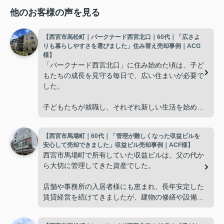
他のお客様の声を見る
【西宮市高松町｜パークナード西宮北口｜60代｜「広さよ
りも暮らしやすさを選びました」住み替え売却事例｜ACG
様】
「パークナード西宮北口」に住み始めた頃は、子ど
もたちの成長を見守る毎日で、広い住まいが必要で
した。
子どもたちが就職し、それぞれ新しい生活を始める
と、夫婦二人だけの生活になりました。
【西宮市馬場町｜60代｜「管理が難しくなった収益ビルを
使わない部屋が増え、
安心して売却できました」収益ビル売却事例｜ACF様】
西宮市馬場町で所有していた収益ビルは、父の代か
「今の私たちには少し広すぎるね。」
ら大切に管理してきた資産でした。
と話すことが多くなりました。
店舗や事務所の入居者様にも恵まれ、長年安定した
賃貸経営を続けてきましたが、建物の修繕や設備更
掃除や管理の負担も考え、夫婦二人にちょうど良い
新など、管理の負担が年々大きくなってきました。
広さの住まいへ住み替えることを決めました。