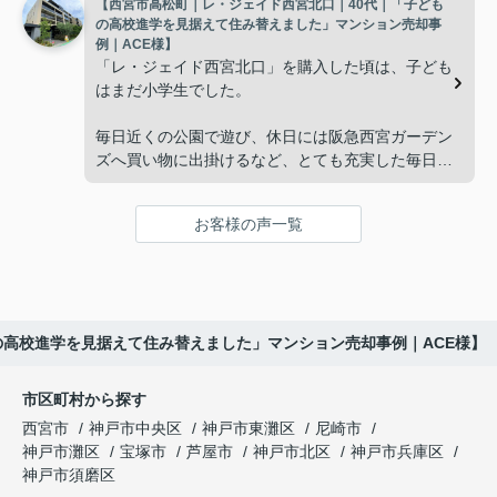
【西宮市高松町｜レ・ジェイド西宮北口｜40代｜「子ども
子どもたちはそれぞれ別の仕事に就いており、
インフィニティエステートさんへ相談すると、「パ
の高校進学を見据えて住み替えました」マンション売却事
ークナード西宮北口」の査定だけでなく、住み替え
例｜ACE様】
「将来、このビルの管理を任せるのは難しいかもし
先とのスケジュールや資金計画まで丁寧にサポート
「レ・ジェイド西宮北口」を購入した頃は、子ども
れない。」
してくださいました。
はまだ小学生でした。
と家族で話し合うようになりました。
販売活動では、西宮北口駅へのアクセス、阪急西宮
毎日近くの公園で遊び、休日には阪急西宮ガーデン
ガーデンズ、医療機関や買い物施設など、将来も安
ズへ買い物に出掛けるなど、とても充実した毎日を
インフィニティエステートさんへ相談すると、収益
心して暮らせる住環境を詳しく紹介していただきま
過ごしていました。
ビルとしての資産価値や収支状況を丁寧に分析し、
した。
投資家向けの販売方法をご提案いただきました。
お客様の声一覧
年月が経ち、子どもが高校進学を意識する年齢にな
購入されたご家族は、
ると、
賃貸借契約や修繕履歴なども分かりやすく整理して
くださり、安心して販売活動を進めることができま
「子育てにも便利で、とても住みやすそうです
「通学時間や家族の生活リズムを考えた住まいを選
した。
ね。」
びたい。」
の高校進学を見据えて住み替えました」マンション売却事例｜ACE様】
購入された法人様は、
と喜ばれ、ご契約となりました。
と夫婦で話し合うようになりました。
市区町村から探す
「立地も良く、長期保有したい物件です。」
住み替え後は掃除の時間も短くなり、夫婦で外出や
インフィニティエステートさんへ相談すると、
西宮市
神戸市中央区
神戸市東灘区
尼崎市
趣味を楽しむ時間が増えました。
「レ・ジェイド西宮北口」の査定だけでなく、新居
神戸市灘区
宝塚市
芦屋市
神戸市北区
神戸市兵庫区
と話され、このビルを大切に運営してくださること
購入とのタイミングや資金計画についても丁寧に説
神戸市須磨区
になりました。
これからの暮らしを前向きに考えられるようにな
明してくださいました。