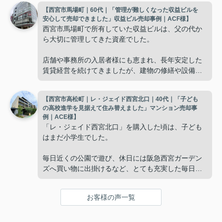
【西宮市馬場町｜60代｜「管理が難しくなった収益ビルを
使わない部屋が増え、
安心して売却できました」収益ビル売却事例｜ACF様】
西宮市馬場町で所有していた収益ビルは、父の代か
「今の私たちには少し広すぎるね。」
ら大切に管理してきた資産でした。
と話すことが多くなりました。
店舗や事務所の入居者様にも恵まれ、長年安定した
賃貸経営を続けてきましたが、建物の修繕や設備更
掃除や管理の負担も考え、夫婦二人にちょうど良い
新など、管理の負担が年々大きくなってきました。
広さの住まいへ住み替えることを決めました。
【西宮市高松町｜レ・ジェイド西宮北口｜40代｜「子ども
子どもたちはそれぞれ別の仕事に就いており、
インフィニティエステートさんへ相談すると、「パ
の高校進学を見据えて住み替えました」マンション売却事
ークナード西宮北口」の査定だけでなく、住み替え
例｜ACE様】
「将来、このビルの管理を任せるのは難しいかもし
先とのスケジュールや資金計画まで丁寧にサポート
「レ・ジェイド西宮北口」を購入した頃は、子ども
れない。」
してくださいました。
はまだ小学生でした。
と家族で話し合うようになりました。
販売活動では、西宮北口駅へのアクセス、阪急西宮
毎日近くの公園で遊び、休日には阪急西宮ガーデン
ガーデンズ、医療機関や買い物施設など、将来も安
ズへ買い物に出掛けるなど、とても充実した毎日を
インフィニティエステートさんへ相談すると、収益
心して暮らせる住環境を詳しく紹介していただきま
過ごしていました。
ビルとしての資産価値や収支状況を丁寧に分析し、
した。
投資家向けの販売方法をご提案いただきました。
お客様の声一覧
年月が経ち、子どもが高校進学を意識する年齢にな
購入されたご家族は、
ると、
賃貸借契約や修繕履歴なども分かりやすく整理して