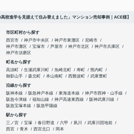
くださり、安心して販売活動を進めることができま
「子育てにも便利で、とても住みやすそうです
「通学時間や家族の生活リズムを考えた住まいを選
した。
ね。」
びたい。」
の高校進学を見据えて住み替えました」マンション売却事例｜ACE様】
購入された法人様は、
と喜ばれ、ご契約となりました。
と夫婦で話し合うようになりました。
市区町村から探す
「立地も良く、長期保有したい物件です。」
住み替え後は掃除の時間も短くなり、夫婦で外出や
インフィニティエステートさんへ相談すると、
西宮市
神戸市中央区
神戸市東灘区
尼崎市
趣味を楽しむ時間が増えました。
「レ・ジェイド西宮北口」の査定だけでなく、新居
神戸市灘区
宝塚市
芦屋市
神戸市北区
神戸市兵庫区
と話され、このビルを大切に運営してくださること
購入とのタイミングや資金計画についても丁寧に説
神戸市須磨区
になりました。
これからの暮らしを前向きに考えられるようにな
明してくださいました。
町名から探す
り、住み替えを決断して本当に良かったと思ってい
長年守ってきた資産を安心して引き継ぐことがで
ます。
販売活動では、西宮北口駅へのアクセス、阪急西宮
高須町
生瀬武庫川町
魚崎北町
寿町
熊内町
き、家族全員が納得できる売却となりました。
ガーデンズ、教育施設、商業施設など、このエリア
御影山手
森北町
本山南町
西難波町
武庫豊町
ならではの魅力を分かりやすく紹介してくださいま
沿線から探す
した。
阪神本線
阪急神戸本線
東海道本線
神戸市西神・山手線
阪急今津線
福知山線
神戸高速東西線
阪神武庫川線
購入されたご家族は、
阪急宝塚本線
阪急甲陽線
「通勤にも通学にも便利な環境ですね。」
駅から探す
三ノ宮
宝塚
春日野道
六甲
夙川
武庫川団地前
と大変喜ばれ、この住まいを選ばれました。
西宮
青木
西宮北口
岡本