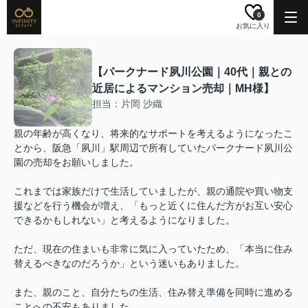
0
お気に入り
【パークナード夙川公園｜40代｜親との
近居によるマンション売却｜MH様】
担当：片岡 沙織
親の年齢が高くなり、将来的なサポートを考えるようになったこ
とから、阪急「夙川」駅周辺で所有していたパークナード夙川公
園の売却をお願いしました。
これまでは家族だけで生活していましたが、親の通院や買い物支
援などを行う機会が増え、「もっと近くに住んだ方がお互い安心
できるかもしれない」と考えるようになりました。
ただ、現在の住まいも非常に気に入っていたため、「本当に住み
替えるべきなのだろうか」という迷いもありました。
また、親のこと、自分たちの生活、住み替え準備を同時に進める
ことへの不安もありました。