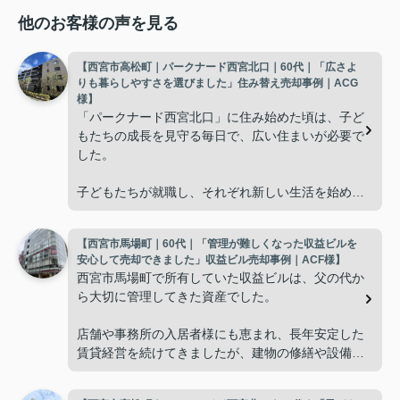
他のお客様の声を見る
【西宮市高松町｜パークナード西宮北口｜60代｜「広さよ
りも暮らしやすさを選びました」住み替え売却事例｜ACG
様】
「パークナード西宮北口」に住み始めた頃は、子ど
もたちの成長を見守る毎日で、広い住まいが必要で
した。
子どもたちが就職し、それぞれ新しい生活を始める
と、夫婦二人だけの生活になりました。
【西宮市馬場町｜60代｜「管理が難しくなった収益ビルを
使わない部屋が増え、
安心して売却できました」収益ビル売却事例｜ACF様】
西宮市馬場町で所有していた収益ビルは、父の代か
「今の私たちには少し広すぎるね。」
ら大切に管理してきた資産でした。
と話すことが多くなりました。
店舗や事務所の入居者様にも恵まれ、長年安定した
賃貸経営を続けてきましたが、建物の修繕や設備更
掃除や管理の負担も考え、夫婦二人にちょうど良い
新など、管理の負担が年々大きくなってきました。
広さの住まいへ住み替えることを決めました。