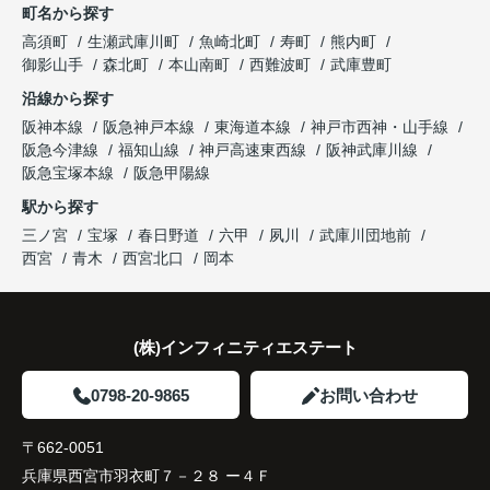
町名から探す
り、住み替えを決断して本当に良かったと思ってい
長年守ってきた資産を安心して引き継ぐことがで
ます。
販売活動では、西宮北口駅へのアクセス、阪急西宮
高須町
生瀬武庫川町
魚崎北町
寿町
熊内町
き、家族全員が納得できる売却となりました。
ガーデンズ、教育施設、商業施設など、このエリア
御影山手
森北町
本山南町
西難波町
武庫豊町
ならではの魅力を分かりやすく紹介してくださいま
沿線から探す
した。
阪神本線
阪急神戸本線
東海道本線
神戸市西神・山手線
阪急今津線
福知山線
神戸高速東西線
阪神武庫川線
購入されたご家族は、
阪急宝塚本線
阪急甲陽線
「通勤にも通学にも便利な環境ですね。」
駅から探す
三ノ宮
宝塚
春日野道
六甲
夙川
武庫川団地前
と大変喜ばれ、この住まいを選ばれました。
西宮
青木
西宮北口
岡本
住み替え後は家族それぞれの通勤・通学時間が短く
なり、夕食を一緒に囲める日が増えました。
(株)インフィニティエステート
家族全員にとって、将来を見据えた良い選択だった
と感じています。
0798-20-9865
お問い合わせ
〒662-0051
兵庫県西宮市羽衣町７－２８ ー４Ｆ