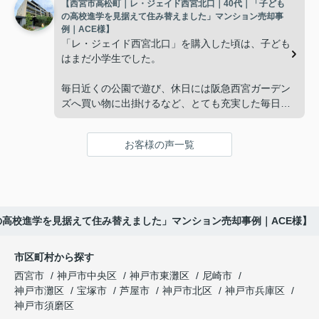
【西宮市高松町｜レ・ジェイド西宮北口｜40代｜「子ども
子どもたちはそれぞれ別の仕事に就いており、
インフィニティエステートさんへ相談すると、「パ
の高校進学を見据えて住み替えました」マンション売却事
ークナード西宮北口」の査定だけでなく、住み替え
例｜ACE様】
「将来、このビルの管理を任せるのは難しいかもし
先とのスケジュールや資金計画まで丁寧にサポート
「レ・ジェイド西宮北口」を購入した頃は、子ども
れない。」
してくださいました。
はまだ小学生でした。
と家族で話し合うようになりました。
販売活動では、西宮北口駅へのアクセス、阪急西宮
毎日近くの公園で遊び、休日には阪急西宮ガーデン
ガーデンズ、医療機関や買い物施設など、将来も安
ズへ買い物に出掛けるなど、とても充実した毎日を
インフィニティエステートさんへ相談すると、収益
心して暮らせる住環境を詳しく紹介していただきま
過ごしていました。
ビルとしての資産価値や収支状況を丁寧に分析し、
した。
投資家向けの販売方法をご提案いただきました。
お客様の声一覧
年月が経ち、子どもが高校進学を意識する年齢にな
購入されたご家族は、
ると、
賃貸借契約や修繕履歴なども分かりやすく整理して
くださり、安心して販売活動を進めることができま
「子育てにも便利で、とても住みやすそうです
「通学時間や家族の生活リズムを考えた住まいを選
した。
ね。」
びたい。」
の高校進学を見据えて住み替えました」マンション売却事例｜ACE様】
購入された法人様は、
と喜ばれ、ご契約となりました。
と夫婦で話し合うようになりました。
市区町村から探す
「立地も良く、長期保有したい物件です。」
住み替え後は掃除の時間も短くなり、夫婦で外出や
インフィニティエステートさんへ相談すると、
西宮市
神戸市中央区
神戸市東灘区
尼崎市
趣味を楽しむ時間が増えました。
「レ・ジェイド西宮北口」の査定だけでなく、新居
神戸市灘区
宝塚市
芦屋市
神戸市北区
神戸市兵庫区
と話され、このビルを大切に運営してくださること
購入とのタイミングや資金計画についても丁寧に説
神戸市須磨区
になりました。
これからの暮らしを前向きに考えられるようにな
明してくださいました。