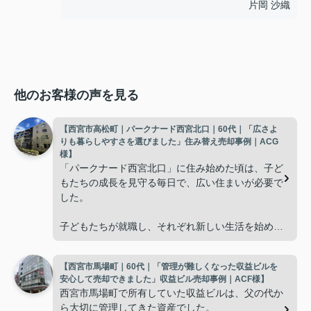
片岡 沙織
他のお客様の声を見る
【西宮市高松町｜パークナード西宮北口｜60代｜「広さよ
りも暮らしやすさを選びました」住み替え売却事例｜ACG
様】
「パークナード西宮北口」に住み始めた頃は、子ど
もたちの成長を見守る毎日で、広い住まいが必要で
した。
子どもたちが就職し、それぞれ新しい生活を始める
と、夫婦二人だけの生活になりました。
【西宮市馬場町｜60代｜「管理が難しくなった収益ビルを
使わない部屋が増え、
安心して売却できました」収益ビル売却事例｜ACF様】
西宮市馬場町で所有していた収益ビルは、父の代か
「今の私たちには少し広すぎるね。」
ら大切に管理してきた資産でした。