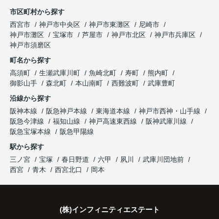
市区町村から探す
「立地も良く、長期保有したい物件です。」
住み替え後は掃除の時間も短くなり、夫婦で外出や
インフィニティエステートさんへ相談すると、
西宮市
神戸市中央区
神戸市東灘区
尼崎市
趣味を楽しむ時間が増えました。
「レ・ジェイド西宮北口」の査定だけでなく、新居
神戸市灘区
宝塚市
芦屋市
神戸市北区
神戸市兵庫区
と話され、このビルを大切に運営してくださること
購入とのタイミングや資金計画についても丁寧に説
神戸市須磨区
になりました。
これからの暮らしを前向きに考えられるようにな
明してくださいました。
町名から探す
り、住み替えを決断して本当に良かったと思ってい
長年守ってきた資産を安心して引き継ぐことがで
ます。
販売活動では、西宮北口駅へのアクセス、阪急西宮
高須町
生瀬武庫川町
魚崎北町
寿町
熊内町
き、家族全員が納得できる売却となりました。
ガーデンズ、教育施設、商業施設など、このエリア
御影山手
森北町
本山南町
西難波町
武庫豊町
ならではの魅力を分かりやすく紹介してくださいま
沿線から探す
した。
阪神本線
阪急神戸本線
東海道本線
神戸市西神・山手線
阪急今津線
福知山線
神戸高速東西線
阪神武庫川線
購入されたご家族は、
阪急宝塚本線
阪急甲陽線
「通勤にも通学にも便利な環境ですね。」
駅から探す
三ノ宮
宝塚
春日野道
六甲
夙川
武庫川団地前
と大変喜ばれ、この住まいを選ばれました。
西宮
青木
西宮北口
岡本
住み替え後は家族それぞれの通勤・通学時間が短く
なり、夕食を一緒に囲める日が増えました。
(株)インフィニティエステート
家族全員にとって、将来を見据えた良い選択だった