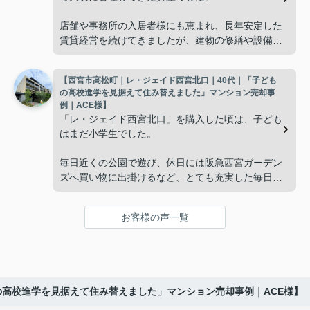
と話すことが多くなりました。
店舗や事務所の入居者様にも恵まれ、長年安定した
賃貸経営を続けてきましたが、建物の修繕や設備更
掃除や管理の負担も考え、夫婦二人にちょうど良い
新など、管理の負担が年々大きくなってきました。
広さの住まいへ住み替えることを決めました。
【西宮市高松町｜レ・ジェイド西宮北口｜40代｜「子ども
子どもたちはそれぞれ別の仕事に就いており、
インフィニティエステートさんへ相談すると、「パ
の高校進学を見据えて住み替えました」マンション売却事
ークナード西宮北口」の査定だけでなく、住み替え
例｜ACE様】
「将来、このビルの管理を任せるのは難しいかもし
先とのスケジュールや資金計画まで丁寧にサポート
「レ・ジェイド西宮北口」を購入した頃は、子ども
れない。」
してくださいました。
はまだ小学生でした。
と家族で話し合うようになりました。
販売活動では、西宮北口駅へのアクセス、阪急西宮
毎日近くの公園で遊び、休日には阪急西宮ガーデン
ガーデンズ、医療機関や買い物施設など、将来も安
ズへ買い物に出掛けるなど、とても充実した毎日を
インフィニティエステートさんへ相談すると、収益
心して暮らせる住環境を詳しく紹介していただきま
過ごしていました。
ビルとしての資産価値や収支状況を丁寧に分析し、
した。
投資家向けの販売方法をご提案いただきました。
お客様の声一覧
年月が経ち、子どもが高校進学を意識する年齢にな
購入されたご家族は、
ると、
賃貸借契約や修繕履歴なども分かりやすく整理して
くださり、安心して販売活動を進めることができま
「子育てにも便利で、とても住みやすそうです
「通学時間や家族の生活リズムを考えた住まいを選
した。
ね。」
びたい。」
の高校進学を見据えて住み替えました」マンション売却事例｜ACE様】
購入された法人様は、
と喜ばれ、ご契約となりました。
と夫婦で話し合うようになりました。