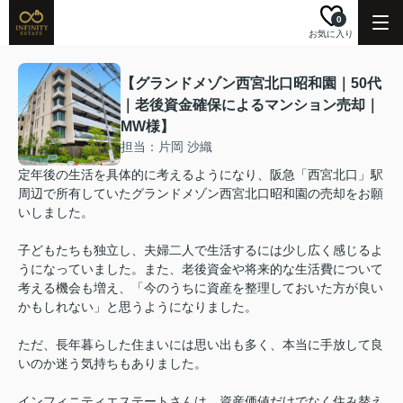
0
お気に入り
【グランドメゾン西宮北口昭和園｜50代
｜老後資金確保によるマンション売却｜
MW様】
担当：片岡 沙織
定年後の生活を具体的に考えるようになり、阪急「西宮北口」駅
周辺で所有していたグランドメゾン西宮北口昭和園の売却をお願
いしました。
子どもたちも独立し、夫婦二人で生活するには少し広く感じるよ
うになっていました。また、老後資金や将来的な生活費について
考える機会も増え、「今のうちに資産を整理しておいた方が良い
かもしれない」と思うようになりました。
ただ、長年暮らした住まいには思い出も多く、本当に手放して良
いのか迷う気持ちもありました。
インフィニティエステートさんは、資産価値だけでなく住み替え