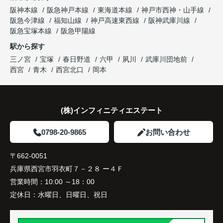
した。
阪神本線
阪急神戸本線
東海道本線
神戸市西神・山手線
阪急今津線
福知山線
神戸高速東西線
阪神武庫川線
購入されたご家族は、
阪急宝塚本線
阪急甲陽線
「通勤にも通学にも便利な環境ですね。」
駅から探す
三ノ宮
宝塚
春日野道
六甲
夙川
武庫川団地前
と大変喜ばれ、この住まいを選ばれました。
西宮
青木
西宮北口
岡本
住み替え後は家族それぞれの通勤・通学時間が短く
なり、夕食を一緒に囲める日が増えました。
(株)インフィニティエステート
家族全員にとって、将来を見据えた良い選択だった
と感じています。
0798-20-9865
お問い合わせ
〒662-0051
兵庫県西宮市羽衣町７－２８ ー４Ｆ
営業時間：
10:00 ～18：00
定休日：
水曜日、日曜日、祝日