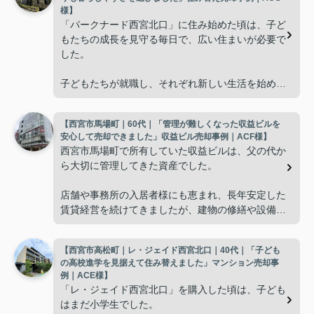
様】
「パークナード西宮北口」に住み始めた頃は、子ど
もたちの成長を見守る毎日で、広い住まいが必要で
した。
子どもたちが就職し、それぞれ新しい生活を始める
と、夫婦二人だけの生活になりました。
【西宮市馬場町｜60代｜「管理が難しくなった収益ビルを
使わない部屋が増え、
安心して売却できました」収益ビル売却事例｜ACF様】
西宮市馬場町で所有していた収益ビルは、父の代か
「今の私たちには少し広すぎるね。」
ら大切に管理してきた資産でした。
と話すことが多くなりました。
店舗や事務所の入居者様にも恵まれ、長年安定した
賃貸経営を続けてきましたが、建物の修繕や設備更
掃除や管理の負担も考え、夫婦二人にちょうど良い
新など、管理の負担が年々大きくなってきました。
広さの住まいへ住み替えることを決めました。
【西宮市高松町｜レ・ジェイド西宮北口｜40代｜「子ども
子どもたちはそれぞれ別の仕事に就いており、
インフィニティエステートさんへ相談すると、「パ
の高校進学を見据えて住み替えました」マンション売却事
ークナード西宮北口」の査定だけでなく、住み替え
例｜ACE様】
「将来、このビルの管理を任せるのは難しいかもし
先とのスケジュールや資金計画まで丁寧にサポート
「レ・ジェイド西宮北口」を購入した頃は、子ども
れない。」
してくださいました。
はまだ小学生でした。