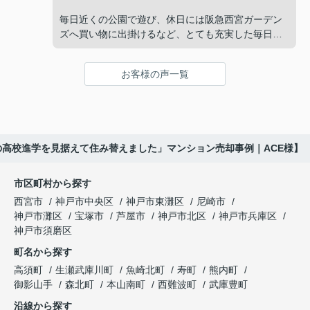
と家族で話し合うようになりました。
販売活動では、西宮北口駅へのアクセス、阪急西宮
毎日近くの公園で遊び、休日には阪急西宮ガーデン
ガーデンズ、医療機関や買い物施設など、将来も安
ズへ買い物に出掛けるなど、とても充実した毎日を
インフィニティエステートさんへ相談すると、収益
心して暮らせる住環境を詳しく紹介していただきま
過ごしていました。
ビルとしての資産価値や収支状況を丁寧に分析し、
した。
投資家向けの販売方法をご提案いただきました。
お客様の声一覧
年月が経ち、子どもが高校進学を意識する年齢にな
購入されたご家族は、
ると、
賃貸借契約や修繕履歴なども分かりやすく整理して
くださり、安心して販売活動を進めることができま
「子育てにも便利で、とても住みやすそうです
「通学時間や家族の生活リズムを考えた住まいを選
した。
ね。」
びたい。」
の高校進学を見据えて住み替えました」マンション売却事例｜ACE様】
購入された法人様は、
と喜ばれ、ご契約となりました。
と夫婦で話し合うようになりました。
市区町村から探す
「立地も良く、長期保有したい物件です。」
住み替え後は掃除の時間も短くなり、夫婦で外出や
インフィニティエステートさんへ相談すると、
西宮市
神戸市中央区
神戸市東灘区
尼崎市
趣味を楽しむ時間が増えました。
「レ・ジェイド西宮北口」の査定だけでなく、新居
神戸市灘区
宝塚市
芦屋市
神戸市北区
神戸市兵庫区
と話され、このビルを大切に運営してくださること
購入とのタイミングや資金計画についても丁寧に説
神戸市須磨区
になりました。
これからの暮らしを前向きに考えられるようにな
明してくださいました。
町名から探す
り、住み替えを決断して本当に良かったと思ってい
長年守ってきた資産を安心して引き継ぐことがで
ます。
販売活動では、西宮北口駅へのアクセス、阪急西宮
高須町
生瀬武庫川町
魚崎北町
寿町
熊内町
き、家族全員が納得できる売却となりました。
ガーデンズ、教育施設、商業施設など、このエリア
御影山手
森北町
本山南町
西難波町
武庫豊町
ならではの魅力を分かりやすく紹介してくださいま
沿線から探す