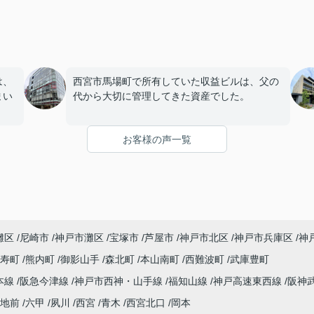
は、
西宮市馬場町で所有していた収益ビルは、父の
まい
代から大切に管理してきた資産でした。
店舗や事務所の入居者様にも恵まれ、長年安定
お客様の声一覧
を始
した賃貸経営を続けてきましたが、建物の修繕
。
や設備更新など、管理の負担が年々大きくなっ
てきました。
子どもたちはそれぞれ別の仕事に就いており、
「将来、このビルの管理を任せるのは難しいか
灘区
尼崎市
神戸市灘区
宝塚市
芦屋市
神戸市北区
神戸市兵庫区
神
もしれない。」
寿町
熊内町
御影山手
森北町
本山南町
西難波町
武庫豊町
うど
と家族で話し合うようになりました。
本線
阪急今津線
神戸市西神・山手線
福知山線
神戸高速東西線
阪神
まし
インフィニティエステートさんへ相談すると、
地前
六甲
夙川
西宮
青木
西宮北口
岡本