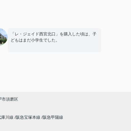
「レ・ジェイド西宮北口」を購入した頃は、子
どもはまだ小学生でした。
毎日近くの公園で遊び、休日には阪急西宮ガー
デンズへ買い物に出掛けるなど、とても充実し
た毎日を過ごしていました。
年月が経ち、子どもが高校進学を意識する年齢
になると、
「通学時間や家族の生活リズムを考えた住まい
戸市須磨区
を選びたい。」
と夫婦で話し合うようになりました。
武庫川線
阪急宝塚本線
阪急甲陽線
インフィニティエステートさんへ相談すると、