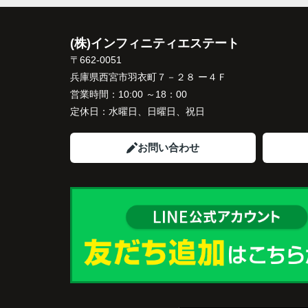
インフィニティエステートさんへ相談する
「パークナード西宮北口」の査定だけでな
(株)インフィニティエステート
住み替え先とのスケジュールや資金計画ま
〒662-0051
寧にサポートしてくださいました。
兵庫県西宮市羽衣町７－２８ ー４Ｆ
販売活動では、西宮北口駅へのアクセス、
営業時間：
10:00 ～18：00
西宮ガーデンズ、医療機関や買い物施設な
定休日：
水曜日、日曜日、祝日
将来も安心して暮らせる住環境を詳しく紹
ていただきました。
お問い合わせ
購入されたご家族は、
「子育てにも便利で、とても住みやすそう
ね。」
と喜ばれ、ご契約となりました。
住み替え後は掃除の時間も短くなり、夫婦
出や趣味を楽しむ時間が増えました。
これからの暮らしを前向きに考えられるよ