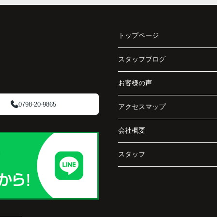
収益ビルとしての資産価値や収支状況を丁寧に
と、
分析し、投資家向けの販売方法をご提案いただ
く、
きました。
で丁
トップページ
賃貸借契約や修繕履歴なども分かりやすく整理
してくださり、安心して販売活動を進めること
スタッフブログ
阪急
ができました。
ど、
お客様の声
介し
購入された法人様は、
「立地も良く、長期保有したい物件です。」
0798-20-9865
アクセスマップ
と話され、このビルを大切に運営してくださる
会社概要
です
ことになりました。
スタッフ
長年守ってきた資産を安心して引き継ぐことが
でき、家族全員が納得できる売却となりまし
た。
で外
うに