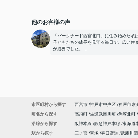
他のお客様の声
「パークナード西宮北口」に住み始めた頃
子どもたちの成長を見守る毎日で、広い住
が必要でした。
子どもたちが就職し、それぞれ新しい生活
めると、夫婦二人だけの生活になりました
使わない部屋が増え、
「今の私たちには少し広すぎるね。」
市区町村から探す
西宮市
神戸市中央区
神戸市東
と話すことが多くなりました。
町名から探す
高須町
生瀬武庫川町
魚崎北町
掃除や管理の負担も考え、夫婦二人にちょ
沿線から探す
阪神本線
阪急神戸本線
東海道
良い広さの住まいへ住み替えることを決め
た。
駅から探す
三ノ宮
宝塚
春日野道
武庫川団