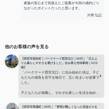
家族の安心まで見据えたご提案が今回の成約につ
ながったポイントだったと思います。
片岡 弘記
他のお客様の声を見る
【西宮市高松町｜パークナード西宮北口｜60代｜「広さよ
りも暮らしやすさを選びました」住み替え売却事例｜ACG
様】
「パークナード西宮北口」に住み始めた頃は、子ど
もたちの成長を見守る毎日で、広い住まいが必要で
した。
子どもたちが就職し、それぞれ新しい生活を始める
と、夫婦二人だけの生活になりました。
【西宮市馬場町｜60代｜「管理が難しくなった収益ビルを
使わない部屋が増え、