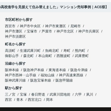
した。
ね。」
びたい。」
の高校進学を見据えて住み替えました」マンション売却事例｜ACE様】
購入された法人様は、
と喜ばれ、ご契約となりました。
と夫婦で話し合うようになりました。
市区町村から探す
「立地も良く、長期保有したい物件です。」
住み替え後は掃除の時間も短くなり、夫婦で外出や
インフィニティエステートさんへ相談すると、
西宮市
神戸市中央区
神戸市東灘区
尼崎市
趣味を楽しむ時間が増えました。
「レ・ジェイド西宮北口」の査定だけでなく、新居
神戸市灘区
宝塚市
芦屋市
神戸市北区
神戸市兵庫区
と話され、このビルを大切に運営してくださること
購入とのタイミングや資金計画についても丁寧に説
神戸市須磨区
になりました。
これからの暮らしを前向きに考えられるようにな
明してくださいました。
町名から探す
り、住み替えを決断して本当に良かったと思ってい
長年守ってきた資産を安心して引き継ぐことがで
ます。
販売活動では、西宮北口駅へのアクセス、阪急西宮
高須町
生瀬武庫川町
魚崎北町
寿町
熊内町
き、家族全員が納得できる売却となりました。
ガーデンズ、教育施設、商業施設など、このエリア
御影山手
森北町
本山南町
西難波町
武庫豊町
ならではの魅力を分かりやすく紹介してくださいま
沿線から探す
した。
阪神本線
阪急神戸本線
東海道本線
阪急今津線
神戸市西神・山手線
福知山線
神戸高速東西線
購入されたご家族は、
阪神武庫川線
阪急宝塚本線
阪急甲陽線
「通勤にも通学にも便利な環境ですね。」
駅から探す
三ノ宮
宝塚
春日野道
武庫川団地前
六甲
夙川
と大変喜ばれ、この住まいを選ばれました。
西宮
青木
西宮北口
岡本
住み替え後は家族それぞれの通勤・通学時間が短く