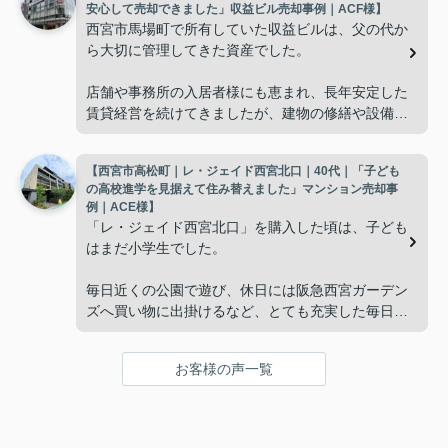
安心して売却できました」収益ビル売却事例｜ACF様】
西宮市馬場町で所有していた収益ビルは、父の代か
「今の私たちには少し広すぎるね。」
ら大切に管理してきた資産でした。
と話すことが多くなりました。
店舗や事務所の入居者様にも恵まれ、長年安定した
賃貸経営を続けてきましたが、建物の修繕や設備更
掃除や管理の負担も考え、夫婦二人にちょうど良い
新など、管理の負担が年々大きくなってきました。
広さの住まいへ住み替えることを決めました。
【西宮市高松町｜レ・ジェイド西宮北口｜40代｜「子ども
子どもたちはそれぞれ別の仕事に就いており、
インフィニティエステートさんへ相談すると、「パ
の高校進学を見据えて住み替えました」マンション売却事
ークナード西宮北口」の査定だけでなく、住み替え
例｜ACE様】
「将来、このビルの管理を任せるのは難しいかもし
先とのスケジュールや資金計画まで丁寧にサポート
「レ・ジェイド西宮北口」を購入した頃は、子ども
れない。」
してくださいました。
はまだ小学生でした。
と家族で話し合うようになりました。
販売活動では、西宮北口駅へのアクセス、阪急西宮
毎日近くの公園で遊び、休日には阪急西宮ガーデン
ガーデンズ、医療機関や買い物施設など、将来も安
ズへ買い物に出掛けるなど、とても充実した毎日を
インフィニティエステートさんへ相談すると、収益
心して暮らせる住環境を詳しく紹介していただきま
過ごしていました。
ビルとしての資産価値や収支状況を丁寧に分析し、
した。
投資家向けの販売方法をご提案いただきました。
お客様の声一覧
年月が経ち、子どもが高校進学を意識する年齢にな
購入されたご家族は、
ると、
賃貸借契約や修繕履歴なども分かりやすく整理して
くださり、安心して販売活動を進めることができま
「子育てにも便利で、とても住みやすそうです
「通学時間や家族の生活リズムを考えた住まいを選