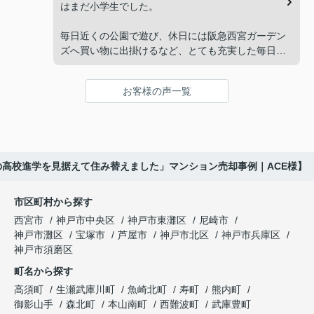
れない。」
してくださいました。
はまだ小学生でした。
と家族で話し合うようになりました。
販売活動では、西宮北口駅へのアクセス、阪急西宮
毎日近くの公園で遊び、休日には阪急西宮ガーデン
ガーデンズ、医療機関や買い物施設など、将来も安
ズへ買い物に出掛けるなど、とても充実した毎日を
インフィニティエステートさんへ相談すると、収益
心して暮らせる住環境を詳しく紹介していただきま
過ごしていました。
ビルとしての資産価値や収支状況を丁寧に分析し、
した。
投資家向けの販売方法をご提案いただきました。
お客様の声一覧
年月が経ち、子どもが高校進学を意識する年齢にな
購入されたご家族は、
ると、
賃貸借契約や修繕履歴なども分かりやすく整理して
くださり、安心して販売活動を進めることができま
「子育てにも便利で、とても住みやすそうです
「通学時間や家族の生活リズムを考えた住まいを選
した。
ね。」
びたい。」
の高校進学を見据えて住み替えました」マンション売却事例｜ACE様】
購入された法人様は、
と喜ばれ、ご契約となりました。
と夫婦で話し合うようになりました。
市区町村から探す
「立地も良く、長期保有したい物件です。」
住み替え後は掃除の時間も短くなり、夫婦で外出や
インフィニティエステートさんへ相談すると、
西宮市
神戸市中央区
神戸市東灘区
尼崎市
趣味を楽しむ時間が増えました。
「レ・ジェイド西宮北口」の査定だけでなく、新居
神戸市灘区
宝塚市
芦屋市
神戸市北区
神戸市兵庫区
と話され、このビルを大切に運営してくださること
購入とのタイミングや資金計画についても丁寧に説
神戸市須磨区
になりました。
これからの暮らしを前向きに考えられるようにな
明してくださいました。
町名から探す
り、住み替えを決断して本当に良かったと思ってい
長年守ってきた資産を安心して引き継ぐことがで
ます。
販売活動では、西宮北口駅へのアクセス、阪急西宮
高須町
生瀬武庫川町
魚崎北町
寿町
熊内町
き、家族全員が納得できる売却となりました。
ガーデンズ、教育施設、商業施設など、このエリア
御影山手
森北町
本山南町
西難波町
武庫豊町