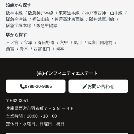
ならではの魅力を分かりやすく紹介してくださいま
沿線から探す
した。
阪神本線
阪急神戸本線
東海道本線
神戸市西神・山手線
阪急今津線
福知山線
神戸高速東西線
阪神武庫川線
購入されたご家族は、
阪急宝塚本線
阪急甲陽線
「通勤にも通学にも便利な環境ですね。」
駅から探す
三ノ宮
宝塚
春日野道
六甲
夙川
武庫川団地前
と大変喜ばれ、この住まいを選ばれました。
西宮
青木
西宮北口
岡本
住み替え後は家族それぞれの通勤・通学時間が短く
なり、夕食を一緒に囲める日が増えました。
(株)インフィニティエステート
家族全員にとって、将来を見据えた良い選択だった
と感じています。
0798-20-9865
お問い合わせ
〒662-0051
兵庫県西宮市羽衣町７－２８ ー４Ｆ
営業時間：
10:00 ～18：00
定休日：
水曜日、日曜日、祝日