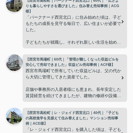
【西宮市高松町｜パークナード西宮北口｜60代｜「広さよ
りも暮らしやすさを選びました」住み替え売却事例｜ACG
様】
「パークナード西宮北口」に住み始めた頃は、子ど
もたちの成長を見守る毎日で、広い住まいが必要で
した。
子どもたちが就職し、それぞれ新しい生活を始める
と、夫婦二人だけの生活になりました。
【西宮市馬場町｜60代｜「管理が難しくなった収益ビルを
使わない部屋が増え、
安心して売却できました」収益ビル売却事例｜ACF様】
西宮市馬場町で所有していた収益ビルは、父の代か
「今の私たちには少し広すぎるね。」
ら大切に管理してきた資産でした。
と話すことが多くなりました。
店舗や事務所の入居者様にも恵まれ、長年安定した
賃貸経営を続けてきましたが、建物の修繕や設備更
掃除や管理の負担も考え、夫婦二人にちょうど良い
新など、管理の負担が年々大きくなってきました。
広さの住まいへ住み替えることを決めました。
【西宮市高松町｜レ・ジェイド西宮北口｜40代｜「子ども
子どもたちはそれぞれ別の仕事に就いており、
インフィニティエステートさんへ相談すると、「パ
の高校進学を見据えて住み替えました」マンション売却事
ークナード西宮北口」の査定だけでなく、住み替え
例｜ACE様】
「将来、このビルの管理を任せるのは難しいかもし
先とのスケジュールや資金計画まで丁寧にサポート
「レ・ジェイド西宮北口」を購入した頃は、子ども