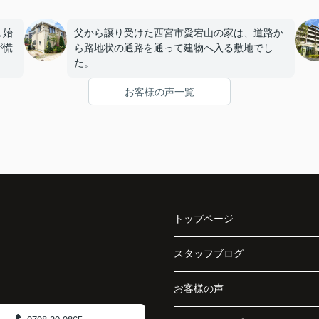
し始
父から譲り受けた西宮市愛宕山の家は、道路か
が慌
ら路地状の通路を通って建物へ入る敷地でし
た。
お客様の声一覧
生活
私たち家族には住み慣れた家でしたが、子ども
たちが独立し、夫婦だけになったことを機に売
却を考えるようになりました。
たい
ただ、
「こういう土地は人気がないのでは。」
の生
という不安があり、相談するまでに少し時間が
トップページ
り、
かかりました。
スタッフブログ
インフィニティエステートさんへ相談すると、
と、
路地状敷地には車通りが少なく、落ち着いた暮
だけ
らしを希望される方から一定の需要があること
お客様の声
理な
を教えていただきました。
さい