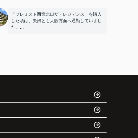
「プレミスト西宮北口ザ・レジデンス」を購入
した頃は、夫婦とも大阪方面へ通勤していまし
た。
駅にも近く、とても便利な暮らしでした。
しかし数年後、主人は神戸方面へ、私は西宮市
内へと勤務先が変わり、毎日の生活リズムが以
前とは大きく変化しました。
通勤時間だけではなく、子どもの送り迎えや買
い物の動線も変わり、
「今の生活に合う住まいを考えよう。」
という話になりました。
インフィニティエステートさんへ相談すると、
「プレミスト西宮北口ザ・レジデンス」の査定
だけでなく、住み替え先とのスケジュール調整