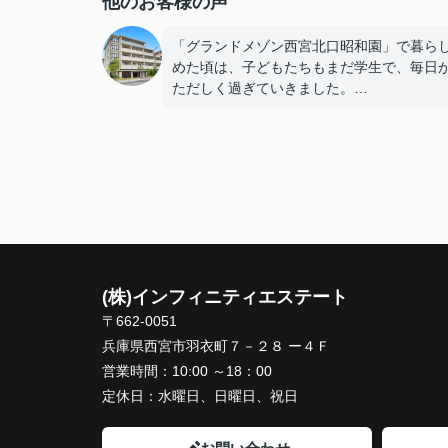
他のお客様の声
「グランドメゾン西宮北口昭和園」で暮ら
めた頃は、子どもたちもまだ学生で、毎日
ただしく過ぎていきました。
子どもたちが結婚や就職でそれぞれ新しい
を始め、夫婦二人だけの時間が増えると、
「これからの暮らしに合った住まいを選び
ね。」
と自然に話すようになりました。
(株)インフィニティエステート
広さよりも、掃除や管理がしやすく、毎日
活を快適に送れることを重視するようにな
〒662-0051
住み替えを決意しました。
兵庫県西宮市羽衣町７－２８ ー４Ｆ
営業時間：
10:00 ～18：00
インフィニティエステートさんへ相談する
定休日：
水曜日、日曜日、祝日
「グランドメゾン西宮北口昭和園」の査定
でなく、売却と新居への住み替え時期を無
く進められるよう細かくサポートしてくだ