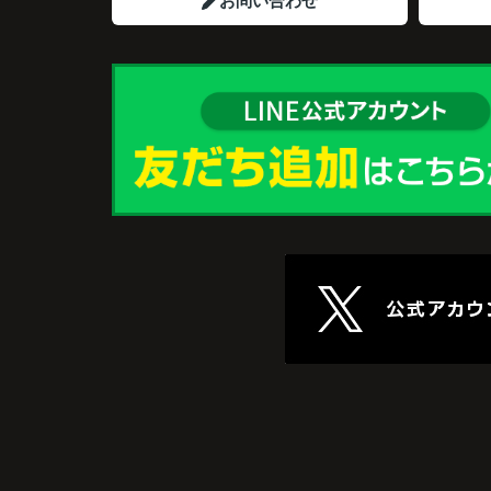
お問い合わせ
ました。
販売活動では、西宮北口駅へのアクセス、
西宮ガーデンズ、医療機関、商業施設など
日々の暮らしに便利な住環境を丁寧に紹介
くださいました。
ご購入いただいたご家族は、
「子育て環境も良く、長く安心して暮らせ
です。」
と笑顔で話され、この住まいを新しい生活
として選ばれました。
現在は夫婦二人の生活に合った住まいで、
や旅行を楽しみながら、ゆったりとした毎
過ごしています。
住み替えによって、これからの人生がさら
しみになりました。