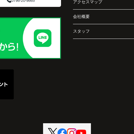
0798-20-9865
アクセスマップ
販売活動では、門戸厄神駅へのアクセスや周辺
の教育環境、公園、買い物施設など、生活のし
会社概要
阪急
やすさも丁寧に紹介してくださいました。
、
して
内覧に来られたご家族は、
スタッフ
「小さな子どもがいるので、道路から少し離れ
ている安心感がありますね。」
そう
と前向きに評価してくださいました。
思い込みだけで判断せず、専門家へ相談して本
の場
当に良かったと思います。
大切な住まいを安心して次のご家族へ引き継ぐ
趣味
ことができました。
日を
に楽