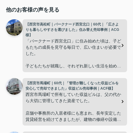
他のお客様の声を見る
【西宮市高松町｜パークナード西宮北口｜60代｜「広さよ
りも暮らしやすさを選びました」住み替え売却事例｜ACG
様】
「パークナード西宮北口」に住み始めた頃は、子ど
もたちの成長を見守る毎日で、広い住まいが必要で
した。
子どもたちが就職し、それぞれ新しい生活を始める
と、夫婦二人だけの生活になりました。
【西宮市馬場町｜60代｜「管理が難しくなった収益ビルを
使わない部屋が増え、
安心して売却できました」収益ビル売却事例｜ACF様】
西宮市馬場町で所有していた収益ビルは、父の代か
「今の私たちには少し広すぎるね。」
ら大切に管理してきた資産でした。
と話すことが多くなりました。
店舗や事務所の入居者様にも恵まれ、長年安定した
賃貸経営を続けてきましたが、建物の修繕や設備更
掃除や管理の負担も考え、夫婦二人にちょうど良い
新など、管理の負担が年々大きくなってきました。
広さの住まいへ住み替えることを決めました。