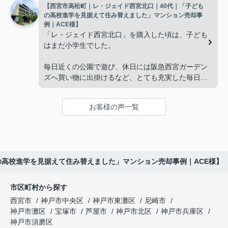
【西宮市高松町｜レ・ジェイド西宮北口｜40代｜「子ども
子どもたちはそれぞれ別の仕事に就いており、
インフィニティエステートさんへ相談すると、「パ
の高校進学を見据えて住み替えました」マンション売却事
ークナード西宮北口」の査定だけでなく、住み替え
例｜ACE様】
「将来、このビルの管理を任せるのは難しいかもし
先とのスケジュールや資金計画まで丁寧にサポート
「レ・ジェイド西宮北口」を購入した頃は、子ども
れない。」
してくださいました。
はまだ小学生でした。
と家族で話し合うようになりました。
販売活動では、西宮北口駅へのアクセス、阪急西宮
毎日近くの公園で遊び、休日には阪急西宮ガーデン
ガーデンズ、医療機関や買い物施設など、将来も安
ズへ買い物に出掛けるなど、とても充実した毎日を
インフィニティエステートさんへ相談すると、収益
心して暮らせる住環境を詳しく紹介していただきま
過ごしていました。
ビルとしての資産価値や収支状況を丁寧に分析し、
した。
投資家向けの販売方法をご提案いただきました。
お客様の声一覧
年月が経ち、子どもが高校進学を意識する年齢にな
購入されたご家族は、
ると、
賃貸借契約や修繕履歴なども分かりやすく整理して
くださり、安心して販売活動を進めることができま
「子育てにも便利で、とても住みやすそうです
「通学時間や家族の生活リズムを考えた住まいを選
した。
ね。」
びたい。」
の高校進学を見据えて住み替えました」マンション売却事例｜ACE様】
購入された法人様は、
と喜ばれ、ご契約となりました。
と夫婦で話し合うようになりました。
市区町村から探す
「立地も良く、長期保有したい物件です。」
住み替え後は掃除の時間も短くなり、夫婦で外出や
インフィニティエステートさんへ相談すると、
西宮市
神戸市中央区
神戸市東灘区
尼崎市
趣味を楽しむ時間が増えました。
「レ・ジェイド西宮北口」の査定だけでなく、新居
神戸市灘区
宝塚市
芦屋市
神戸市北区
神戸市兵庫区
と話され、このビルを大切に運営してくださること
購入とのタイミングや資金計画についても丁寧に説
神戸市須磨区
になりました。
これからの暮らしを前向きに考えられるようにな
明してくださいました。