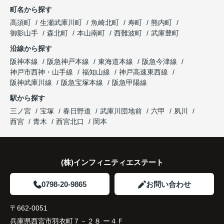
町名から探す
り、住み替えを決断して本当に良かったと思ってい
長年守ってきた資産を安心して引き継ぐことがで
ます。
販売活動では、西宮北口駅へのアクセス、阪急西宮
高須町
生瀬武庫川町
魚崎北町
寿町
熊内町
き、家族全員が納得できる売却となりました。
ガーデンズ、教育施設、商業施設など、このエリア
御影山手
森北町
本山南町
西難波町
武庫豊町
ならではの魅力を分かりやすく紹介してくださいま
沿線から探す
した。
阪神本線
阪急神戸本線
東海道本線
阪急今津線
神戸市西神・山手線
福知山線
神戸高速東西線
購入されたご家族は、
阪神武庫川線
阪急宝塚本線
阪急甲陽線
「通勤にも通学にも便利な環境ですね。」
駅から探す
三ノ宮
宝塚
春日野道
武庫川団地前
六甲
夙川
と大変喜ばれ、この住まいを選ばれました。
西宮
青木
西宮北口
岡本
住み替え後は家族それぞれの通勤・通学時間が短く
なり、夕食を一緒に囲める日が増えました。
(株)インフィニティエステート
家族全員にとって、将来を見据えた良い選択だった
と感じています。
0798-20-9865
お問い合わせ
〒662-0051
兵庫県西宮市羽衣町７－２８ ー４Ｆ