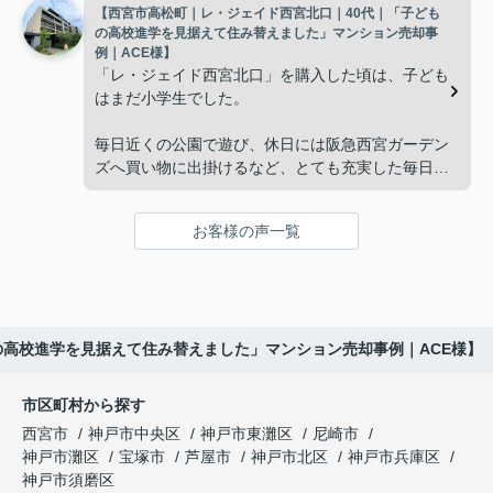
【西宮市高松町｜レ・ジェイド西宮北口｜40代｜「子ども
子どもたちはそれぞれ別の仕事に就いており、
インフィニティエステートさんへ相談すると、「パ
の高校進学を見据えて住み替えました」マンション売却事
ークナード西宮北口」の査定だけでなく、住み替え
例｜ACE様】
「将来、このビルの管理を任せるのは難しいかもし
先とのスケジュールや資金計画まで丁寧にサポート
「レ・ジェイド西宮北口」を購入した頃は、子ども
れない。」
してくださいました。
はまだ小学生でした。
と家族で話し合うようになりました。
販売活動では、西宮北口駅へのアクセス、阪急西宮
毎日近くの公園で遊び、休日には阪急西宮ガーデン
ガーデンズ、医療機関や買い物施設など、将来も安
ズへ買い物に出掛けるなど、とても充実した毎日を
インフィニティエステートさんへ相談すると、収益
心して暮らせる住環境を詳しく紹介していただきま
過ごしていました。
ビルとしての資産価値や収支状況を丁寧に分析し、
した。
投資家向けの販売方法をご提案いただきました。
お客様の声一覧
年月が経ち、子どもが高校進学を意識する年齢にな
購入されたご家族は、
ると、
賃貸借契約や修繕履歴なども分かりやすく整理して
くださり、安心して販売活動を進めることができま
「子育てにも便利で、とても住みやすそうです
「通学時間や家族の生活リズムを考えた住まいを選
した。
ね。」
びたい。」
の高校進学を見据えて住み替えました」マンション売却事例｜ACE様】
購入された法人様は、
と喜ばれ、ご契約となりました。
と夫婦で話し合うようになりました。
市区町村から探す
「立地も良く、長期保有したい物件です。」
住み替え後は掃除の時間も短くなり、夫婦で外出や
インフィニティエステートさんへ相談すると、
西宮市
神戸市中央区
神戸市東灘区
尼崎市
趣味を楽しむ時間が増えました。
「レ・ジェイド西宮北口」の査定だけでなく、新居
神戸市灘区
宝塚市
芦屋市
神戸市北区
神戸市兵庫区
と話され、このビルを大切に運営してくださること
購入とのタイミングや資金計画についても丁寧に説
神戸市須磨区
になりました。
これからの暮らしを前向きに考えられるようにな
明してくださいました。