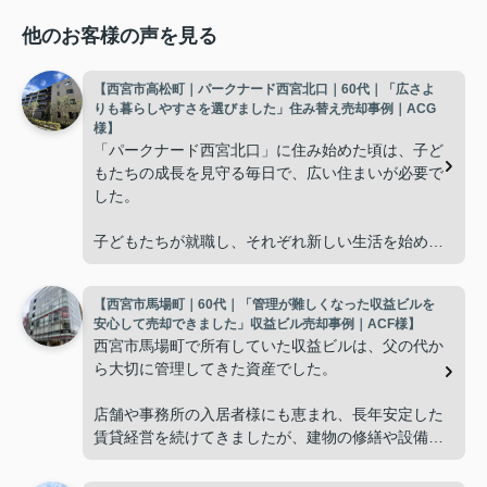
他のお客様の声を見る
【西宮市高松町｜パークナード西宮北口｜60代｜「広さよ
りも暮らしやすさを選びました」住み替え売却事例｜ACG
様】
「パークナード西宮北口」に住み始めた頃は、子ど
もたちの成長を見守る毎日で、広い住まいが必要で
した。
子どもたちが就職し、それぞれ新しい生活を始める
と、夫婦二人だけの生活になりました。
【西宮市馬場町｜60代｜「管理が難しくなった収益ビルを
使わない部屋が増え、
安心して売却できました」収益ビル売却事例｜ACF様】
西宮市馬場町で所有していた収益ビルは、父の代か
「今の私たちには少し広すぎるね。」
ら大切に管理してきた資産でした。
と話すことが多くなりました。
店舗や事務所の入居者様にも恵まれ、長年安定した
賃貸経営を続けてきましたが、建物の修繕や設備更
掃除や管理の負担も考え、夫婦二人にちょうど良い
新など、管理の負担が年々大きくなってきました。
広さの住まいへ住み替えることを決めました。