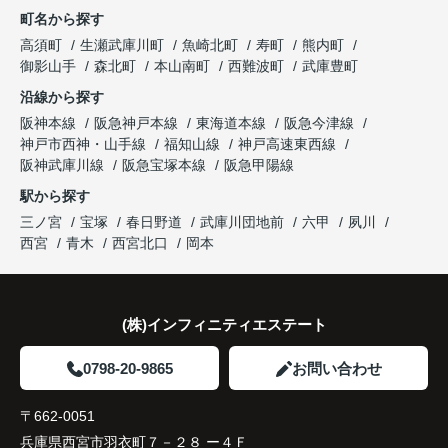
町名から探す
り、住み替えを決断して本当に良かったと思ってい
長年守ってきた資産を安心して引き継ぐことがで
ます。
販売活動では、西宮北口駅へのアクセス、阪急西宮
高須町
生瀬武庫川町
魚崎北町
寿町
熊内町
き、家族全員が納得できる売却となりました。
ガーデンズ、教育施設、商業施設など、このエリア
御影山手
森北町
本山南町
西難波町
武庫豊町
ならではの魅力を分かりやすく紹介してくださいま
沿線から探す
した。
阪神本線
阪急神戸本線
東海道本線
阪急今津線
神戸市西神・山手線
福知山線
神戸高速東西線
購入されたご家族は、
阪神武庫川線
阪急宝塚本線
阪急甲陽線
「通勤にも通学にも便利な環境ですね。」
駅から探す
三ノ宮
宝塚
春日野道
武庫川団地前
六甲
夙川
と大変喜ばれ、この住まいを選ばれました。
西宮
青木
西宮北口
岡本
住み替え後は家族それぞれの通勤・通学時間が短く
なり、夕食を一緒に囲める日が増えました。
(株)インフィニティエステート
家族全員にとって、将来を見据えた良い選択だった
と感じています。
0798-20-9865
お問い合わせ
〒662-0051
兵庫県西宮市羽衣町７－２８ ー４Ｆ