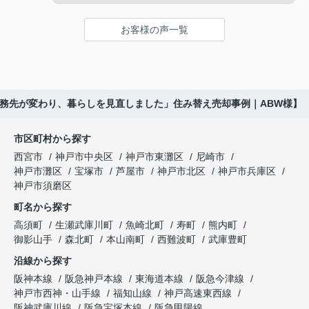
しに便利な住環境を丁寧に紹介してくださいまし
しかし数年後、主人は神戸方面へ、私は西宮市内へ
状敷地には車通りが少なく、落ち着いた暮らしを希
た。
と勤務先が変わり、毎日の生活リズムが以前とは大
望される方から一定の需要があることを教えていた
お客様の声一覧
きく変化しました。
だきました。
ご購入いただいたご家族は、
通勤時間だけではなく、子どもの送り迎えや買い物
販売活動では、門戸厄神駅へのアクセスや周辺の教
「子育て環境も良く、長く安心して暮らせそうで
の動線も変わり、
育環境、公園、買い物施設など、生活のしやすさも
す。」
丁寧に紹介してくださいました。
勤務先が変わり、暮らしを見直しました」住み替え売却事例｜ABW様】
「今の生活に合う住まいを考えよう。」
と笑顔で話され、この住まいを新しい生活の場とし
内覧に来られたご家族は、
て選ばれました。
という話になりました。
市区町村から探す
西宮市
神戸市中央区
神戸市東灘区
尼崎市
「小さな子どもがいるので、道路から少し離れてい
現在は夫婦二人の生活に合った住まいで、趣味や旅
インフィニティエステートさんへ相談すると、「プ
神戸市灘区
宝塚市
芦屋市
神戸市北区
神戸市兵庫区
る安心感がありますね。」
行を楽しみながら、ゆったりとした毎日を過ごして
レミスト西宮北口ザ・レジデンス」の査定だけでな
神戸市須磨区
います。
く、住み替え先とのスケジュール調整や資金計画も
と前向きに評価してくださいました。
町名から探す
丁寧にサポートしてくださいました。
住み替えによって、これからの人生がさらに楽しみ
高須町
生瀬武庫川町
魚崎北町
寿町
熊内町
思い込みだけで判断せず、専門家へ相談して本当に
になりました。
販売活動では、西宮北口駅へのアクセス、阪急西宮
御影山手
森北町
本山南町
西難波町
武庫豊町
良かったと思います。
ガーデンズ、教育施設、生活利便施設など、このマ
沿線から探す
ンションならではの魅力を詳しく紹介してください
大切な住まいを安心して次のご家族へ引き継ぐこと
阪神本線
阪急神戸本線
東海道本線
阪急今津線
ました。
ができました。
神戸市西神・山手線
福知山線
神戸高速東西線
阪神武庫川線
阪急宝塚本線
阪急甲陽線
購入されたご夫婦は、