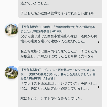
過ぎていきました。
子どもたちが結婚や就職でそれぞれ新しい生活を始
め、夫婦二人だけの時間が増えると、
【西宮市愛宕山｜60代｜「路地状敷地でも良いご縁があり
「これからの暮らしに合った住まいを選びたい
ました」戸建売却事例｜ABX様】
ね。」
父から譲り受けた西宮市愛宕山の家は、道路から路
地状の通路を通って建物へ入る敷地でした。
と自然に話すようになりました。
私たち家族には住み慣れた家でしたが、子どもたち
広さよりも、掃除や管理がしやすく、毎日の生活を
が独立し、夫婦だけになったことを機に売却を考え
快適に送れることを重視するようになり、住み替え
るようになりました。
を決意しました。
【西宮市高松町｜プレミスト西宮北口ザ・レジデンス｜40
ただ、
インフィニティエステートさんへ相談すると、「グ
代｜「夫婦の勤務先が変わり、暮らしを見直しました」住
ランドメゾン西宮北口昭和園」の査定だけでなく、
み替え売却事例｜ABW様】
「こういう土地は人気がないのでは。」
売却と新居への住み替え時期を無理なく進められる
「プレミスト西宮北口ザ・レジデンス」を購入した
よう細かくサポートしてくださいました。
頃は、夫婦とも大阪方面へ通勤していました。
という不安があり、相談するまでに少し時間がかか
りました。
販売活動では、西宮北口駅へのアクセス、阪急西宮
駅にも近く、とても便利な暮らしでした。
ガーデンズ、医療機関、商業施設など、日々の暮ら
インフィニティエステートさんへ相談すると、路地