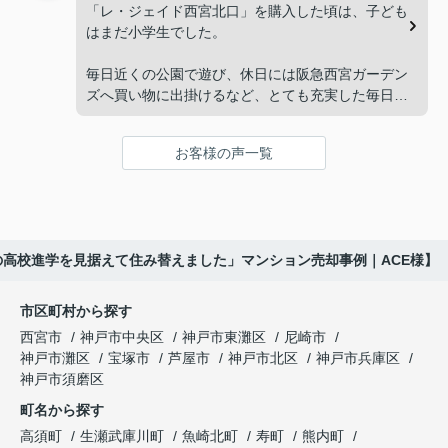
「将来、このビルの管理を任せるのは難しいかもし
先とのスケジュールや資金計画まで丁寧にサポート
「レ・ジェイド西宮北口」を購入した頃は、子ども
れない。」
してくださいました。
はまだ小学生でした。
と家族で話し合うようになりました。
販売活動では、西宮北口駅へのアクセス、阪急西宮
毎日近くの公園で遊び、休日には阪急西宮ガーデン
ガーデンズ、医療機関や買い物施設など、将来も安
ズへ買い物に出掛けるなど、とても充実した毎日を
インフィニティエステートさんへ相談すると、収益
心して暮らせる住環境を詳しく紹介していただきま
過ごしていました。
ビルとしての資産価値や収支状況を丁寧に分析し、
した。
投資家向けの販売方法をご提案いただきました。
お客様の声一覧
年月が経ち、子どもが高校進学を意識する年齢にな
購入されたご家族は、
ると、
賃貸借契約や修繕履歴なども分かりやすく整理して
くださり、安心して販売活動を進めることができま
「子育てにも便利で、とても住みやすそうです
「通学時間や家族の生活リズムを考えた住まいを選
した。
ね。」
びたい。」
の高校進学を見据えて住み替えました」マンション売却事例｜ACE様】
購入された法人様は、
と喜ばれ、ご契約となりました。
と夫婦で話し合うようになりました。
市区町村から探す
「立地も良く、長期保有したい物件です。」
住み替え後は掃除の時間も短くなり、夫婦で外出や
インフィニティエステートさんへ相談すると、
西宮市
神戸市中央区
神戸市東灘区
尼崎市
趣味を楽しむ時間が増えました。
「レ・ジェイド西宮北口」の査定だけでなく、新居
神戸市灘区
宝塚市
芦屋市
神戸市北区
神戸市兵庫区
と話され、このビルを大切に運営してくださること
購入とのタイミングや資金計画についても丁寧に説
神戸市須磨区
になりました。
これからの暮らしを前向きに考えられるようにな
明してくださいました。
町名から探す
り、住み替えを決断して本当に良かったと思ってい
長年守ってきた資産を安心して引き継ぐことがで
ます。
販売活動では、西宮北口駅へのアクセス、阪急西宮
高須町
生瀬武庫川町
魚崎北町
寿町
熊内町
き、家族全員が納得できる売却となりました。