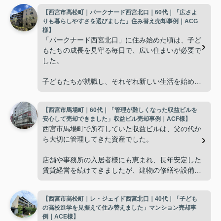
【西宮市高松町｜パークナード西宮北口｜60代｜「広さよ
りも暮らしやすさを選びました」住み替え売却事例｜ACG
様】
「パークナード西宮北口」に住み始めた頃は、子ど
もたちの成長を見守る毎日で、広い住まいが必要で
した。
子どもたちが就職し、それぞれ新しい生活を始める
と、夫婦二人だけの生活になりました。
【西宮市馬場町｜60代｜「管理が難しくなった収益ビルを
使わない部屋が増え、
安心して売却できました」収益ビル売却事例｜ACF様】
西宮市馬場町で所有していた収益ビルは、父の代か
「今の私たちには少し広すぎるね。」
ら大切に管理してきた資産でした。
と話すことが多くなりました。
店舗や事務所の入居者様にも恵まれ、長年安定した
賃貸経営を続けてきましたが、建物の修繕や設備更
掃除や管理の負担も考え、夫婦二人にちょうど良い
新など、管理の負担が年々大きくなってきました。
広さの住まいへ住み替えることを決めました。
【西宮市高松町｜レ・ジェイド西宮北口｜40代｜「子ども
子どもたちはそれぞれ別の仕事に就いており、
インフィニティエステートさんへ相談すると、「パ
の高校進学を見据えて住み替えました」マンション売却事
ークナード西宮北口」の査定だけでなく、住み替え
例｜ACE様】