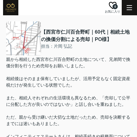
0
お気に入り
【西宮市仁川百合野町｜60代｜相続土地
の換価分割による売却｜PO様】
担当：片岡 弘記
親から相続した西宮市仁川百合野町の土地について、兄弟間で換
価分割を行うため売却をお願いしました。
相続後はそのまま保有していましたが、活用予定もなく固定資産
税だけが発生している状態でした。
また、相続人それぞれの生活環境も異なるため、「売却して公平
に分配した方が良いのではないか」と話し合いを重ねました。
ただ、親から受け継いだ大切な土地だったため、売却を決断する
までには迷いもありました。
インフィニティエステートさんは、相続手続きや税務面について