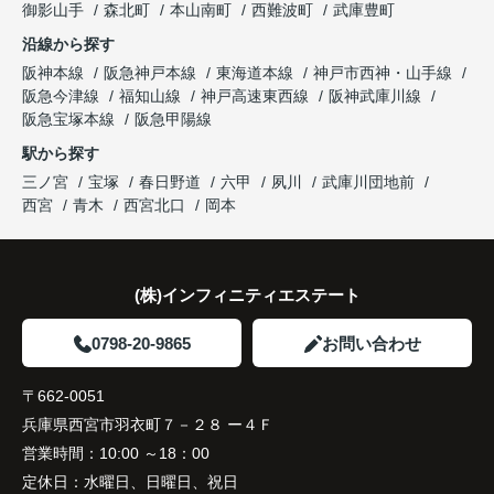
ガーデンズ、教育施設、商業施設など、このエリア
御影山手
森北町
本山南町
西難波町
武庫豊町
ならではの魅力を分かりやすく紹介してくださいま
沿線から探す
した。
阪神本線
阪急神戸本線
東海道本線
神戸市西神・山手線
阪急今津線
福知山線
神戸高速東西線
阪神武庫川線
購入されたご家族は、
阪急宝塚本線
阪急甲陽線
「通勤にも通学にも便利な環境ですね。」
駅から探す
三ノ宮
宝塚
春日野道
六甲
夙川
武庫川団地前
と大変喜ばれ、この住まいを選ばれました。
西宮
青木
西宮北口
岡本
住み替え後は家族それぞれの通勤・通学時間が短く
なり、夕食を一緒に囲める日が増えました。
(株)インフィニティエステート
家族全員にとって、将来を見据えた良い選択だった
と感じています。
0798-20-9865
お問い合わせ
〒662-0051
兵庫県西宮市羽衣町７－２８ ー４Ｆ
営業時間：
10:00 ～18：00
定休日：
水曜日、日曜日、祝日