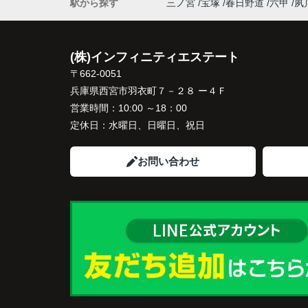
た。
駅から探す
三ノ宮
宝塚
春日野道
六甲
夙
インフィニティエステートさんへ相談する
「パークナード西宮北口」の査定だけでな
(株)インフィニティエステート
住み替え先とのスケジュールや資金計画ま
〒662-0051
寧にサポートしてくださいました。
兵庫県西宮市羽衣町７－２８ ー４Ｆ
販売活動では、西宮北口駅へのアクセス、
営業時間：
10:00 ～18：00
西宮ガーデンズ、医療機関や買い物施設な
定休日：
水曜日、日曜日、祝日
将来も安心して暮らせる住環境を詳しく紹
ていただきました。
お問い合わせ
購入されたご家族は、
「子育てにも便利で、とても住みやすそう
ね。」
と喜ばれ、ご契約となりました。
住み替え後は掃除の時間も短くなり、夫婦
出や趣味を楽しむ時間が増えました。