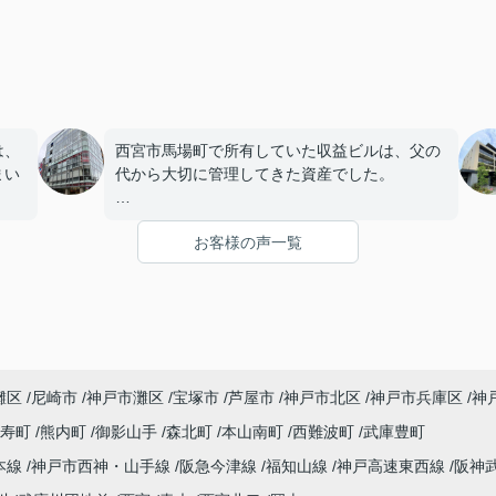
は、
西宮市馬場町で所有していた収益ビルは、父の
まい
代から大切に管理してきた資産でした。
店舗や事務所の入居者様にも恵まれ、長年安定
お客様の声一覧
を始
した賃貸経営を続けてきましたが、建物の修繕
。
や設備更新など、管理の負担が年々大きくなっ
てきました。
子どもたちはそれぞれ別の仕事に就いており、
「将来、このビルの管理を任せるのは難しいか
灘区
尼崎市
神戸市灘区
宝塚市
芦屋市
神戸市北区
神戸市兵庫区
神
もしれない。」
寿町
熊内町
御影山手
森北町
本山南町
西難波町
武庫豊町
うど
と家族で話し合うようになりました。
本線
神戸市西神・山手線
阪急今津線
福知山線
神戸高速東西線
阪神
まし