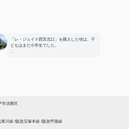
「レ・ジェイド西宮北口」を購入した頃は、子
どもはまだ小学生でした。
毎日近くの公園で遊び、休日には阪急西宮ガー
デンズへ買い物に出掛けるなど、とても充実し
た毎日を過ごしていました。
年月が経ち、子どもが高校進学を意識する年齢
になると、
「通学時間や家族の生活リズムを考えた住まい
戸市須磨区
を選びたい。」
と夫婦で話し合うようになりました。
武庫川線
阪急宝塚本線
阪急甲陽線