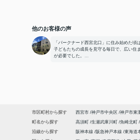
他のお客様の声
「パークナード西宮北口」に住み始めた頃
子どもたちの成長を見守る毎日で、広い住
が必要でした。
子どもたちが就職し、それぞれ新しい生活
めると、夫婦二人だけの生活になりました
使わない部屋が増え、
「今の私たちには少し広すぎるね。」
市区町村から探す
西宮市
神戸市中央区
神戸市東
と話すことが多くなりました。
町名から探す
高須町
生瀬武庫川町
魚崎北町
掃除や管理の負担も考え、夫婦二人にちょ
沿線から探す
阪神本線
阪急神戸本線
東海道
良い広さの住まいへ住み替えることを決め