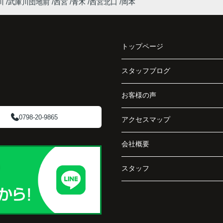
インフィニティエステートさんへ相談すると、
川
武庫川団地前
西宮
青木
西宮北口
岡本
収益ビルとしての資産価値や収支状況を丁寧に
と、
分析し、投資家向けの販売方法をご提案いただ
く、
きました。
で丁
トップページ
賃貸借契約や修繕履歴なども分かりやすく整理
してくださり、安心して販売活動を進めること
スタッフブログ
阪急
ができました。
ど、
お客様の声
介し
購入された法人様は、
「立地も良く、長期保有したい物件です。」
0798-20-9865
アクセスマップ
と話され、このビルを大切に運営してくださる
会社概要
です
ことになりました。
スタッフ
長年守ってきた資産を安心して引き継ぐことが
でき、家族全員が納得できる売却となりまし
た。
で外