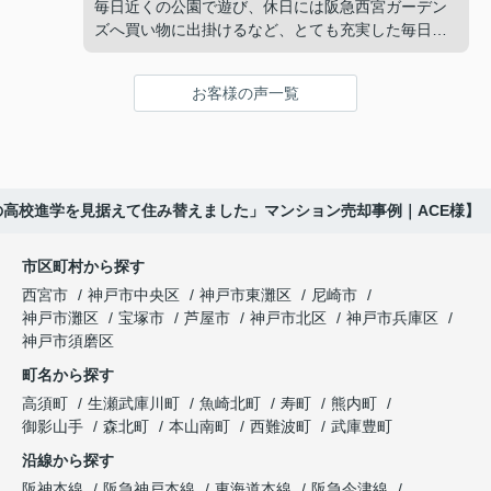
販売活動では、西宮北口駅へのアクセス、阪急西宮
毎日近くの公園で遊び、休日には阪急西宮ガーデン
ガーデンズ、医療機関や買い物施設など、将来も安
ズへ買い物に出掛けるなど、とても充実した毎日を
インフィニティエステートさんへ相談すると、収益
心して暮らせる住環境を詳しく紹介していただきま
過ごしていました。
ビルとしての資産価値や収支状況を丁寧に分析し、
した。
投資家向けの販売方法をご提案いただきました。
お客様の声一覧
年月が経ち、子どもが高校進学を意識する年齢にな
購入されたご家族は、
ると、
賃貸借契約や修繕履歴なども分かりやすく整理して
くださり、安心して販売活動を進めることができま
「子育てにも便利で、とても住みやすそうです
「通学時間や家族の生活リズムを考えた住まいを選
した。
ね。」
びたい。」
の高校進学を見据えて住み替えました」マンション売却事例｜ACE様】
購入された法人様は、
と喜ばれ、ご契約となりました。
と夫婦で話し合うようになりました。
市区町村から探す
「立地も良く、長期保有したい物件です。」
住み替え後は掃除の時間も短くなり、夫婦で外出や
インフィニティエステートさんへ相談すると、
西宮市
神戸市中央区
神戸市東灘区
尼崎市
趣味を楽しむ時間が増えました。
「レ・ジェイド西宮北口」の査定だけでなく、新居
神戸市灘区
宝塚市
芦屋市
神戸市北区
神戸市兵庫区
と話され、このビルを大切に運営してくださること
購入とのタイミングや資金計画についても丁寧に説
神戸市須磨区
になりました。
これからの暮らしを前向きに考えられるようにな
明してくださいました。
町名から探す
り、住み替えを決断して本当に良かったと思ってい
長年守ってきた資産を安心して引き継ぐことがで
ます。
販売活動では、西宮北口駅へのアクセス、阪急西宮
高須町
生瀬武庫川町
魚崎北町
寿町
熊内町
き、家族全員が納得できる売却となりました。
ガーデンズ、教育施設、商業施設など、このエリア
御影山手
森北町
本山南町
西難波町
武庫豊町
ならではの魅力を分かりやすく紹介してくださいま
沿線から探す
した。
阪神本線
阪急神戸本線
東海道本線
阪急今津線