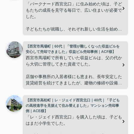
「パークナード西宮北口」に住み始めた頃は、子ど
もたちの成長を見守る毎日で、広い住まいが必要で
した。
子どもたちが就職し、それぞれ新しい生活を始める
と、夫婦二人だけの生活になりました。
【西宮市馬場町｜60代｜「管理が難しくなった収益ビルを
使わない部屋が増え、
安心して売却できました」収益ビル売却事例｜ACF様】
西宮市馬場町で所有していた収益ビルは、父の代か
「今の私たちには少し広すぎるね。」
ら大切に管理してきた資産でした。
と話すことが多くなりました。
店舗や事務所の入居者様にも恵まれ、長年安定した
賃貸経営を続けてきましたが、建物の修繕や設備更
掃除や管理の負担も考え、夫婦二人にちょうど良い
新など、管理の負担が年々大きくなってきました。
広さの住まいへ住み替えることを決めました。
【西宮市高松町｜レ・ジェイド西宮北口｜40代｜「子ども
子どもたちはそれぞれ別の仕事に就いており、
インフィニティエステートさんへ相談すると、「パ
の高校進学を見据えて住み替えました」マンション売却事
ークナード西宮北口」の査定だけでなく、住み替え
例｜ACE様】
「将来、このビルの管理を任せるのは難しいかもし
先とのスケジュールや資金計画まで丁寧にサポート
「レ・ジェイド西宮北口」を購入した頃は、子ども
れない。」
してくださいました。
はまだ小学生でした。
と家族で話し合うようになりました。