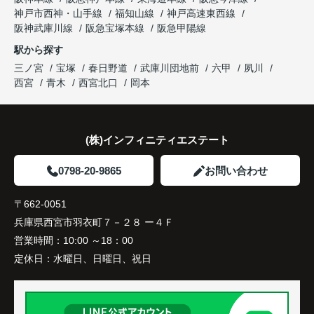
神戸市西神・山手線
福知山線
神戸高速東西線
購入されたご家族は、
阪神武庫川線
阪急宝塚本線
阪急甲陽線
「通勤にも通学にも便利な環境ですね。」
駅から探す
三ノ宮
宝塚
春日野道
武庫川団地前
六甲
夙川
と大変喜ばれ、この住まいを選ばれました。
西宮
青木
西宮北口
岡本
住み替え後は家族それぞれの通勤・通学時間が短く
なり、夕食を一緒に囲める日が増えました。
(株)インフィニティエステート
家族全員にとって、将来を見据えた良い選択だった
と感じています。
0798-20-9865
お問い合わせ
〒662-0051
兵庫県西宮市羽衣町７－２８ ー４Ｆ
営業時間：
10:00 ～18：00
定休日：
水曜日、日曜日、祝日